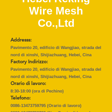
CONTROLLO
Wire Mesh
DI
QUALITÀ
Co.,Ltd
CONTATTICI
Addresss:
Pavimento 20, edificio di Wangjiao, strada del
NOTIZIE
nord di xinshi, Shijiazhuang, Hebei, Cina
Factory Indirizzo:
RICHIEDA
Pavimento 20, edificio di Wangjiao, strada del
UNA
nord di xinshi, Shijiazhuang, Hebei, Cina
CITAZIONE
Orario di lavoro:
8:30-18:00 (ora di Pechino)
MAPPA
Telefono:
DEL
0086-13473759795
(Orario di lavoro)