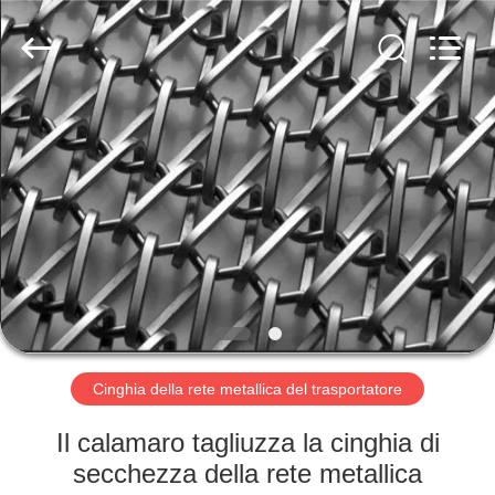
2026
Hebei
Reking
Wire
Mesh
Co.,Ltd.
All
Rights
CASA
Reserved.
PRODOTTI
CIRCA
NOI
GIRO
DELLA
Cinghia della rete metallica del trasportatore
FABBRICA
Il calamaro tagliuzza la cinghia di
secchezza della rete metallica