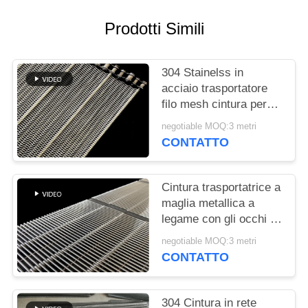
SITO
Prodotti Simili
PRIVACY
POLICY
304 Stainelss in
acciaio trasportatore
filo mesh cintura per
lavatrice vegetale
negotiable MOQ:3 metri
CONTATTO
Cintura trasportatrice a
maglia metallica a
legame con gli occhi di
qualità alimentare
negotiable MOQ:3 metri
CONTATTO
304 Cintura in rete