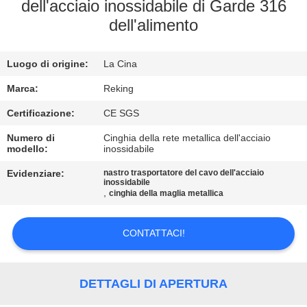
CONTROLLO
dell'acciaio inossidabile di Garde 316
dell'alimento
DI
QUALITÀ
Luogo di origine:
La Cina
CONTATTICI
Marca:
Reking
Certificazione:
CE SGS
NOTIZIE
Numero di
Cinghia della rete metallica dell'acciaio
modello:
inossidabile
Evidenziare:
nastro trasportatore del cavo dell'acciaio
RICHIEDA
inossidabile
,
cinghia della maglia metallica
UNA
CITAZIONE
CONTATTACI!
MAPPA
DETTAGLI DI APERTURA
DEL