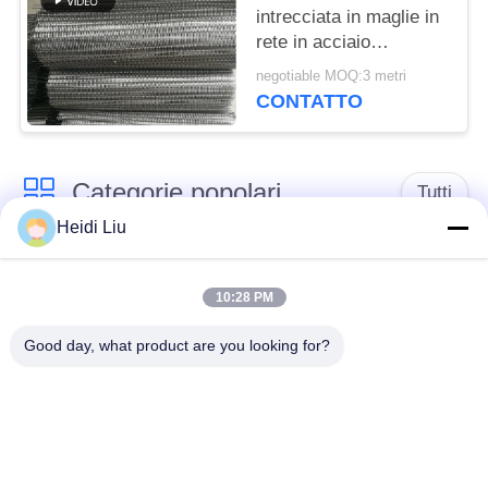
intrecciata in maglie in
rete in acciaio
inossidabile
negotiable MOQ:3 metri
CONTATTO
Categorie popolari
Tutti
Heidi Liu
cinghia della rete
Cinghia a spirale
metallica del
10:28 PM
della maglia
trasportatore
Good day, what product are you looking for?
Cinghia piana della
nastro trasportatore a
rete metallica
catena della maglia
Nastro trasportatore
Cinghia equilibrata