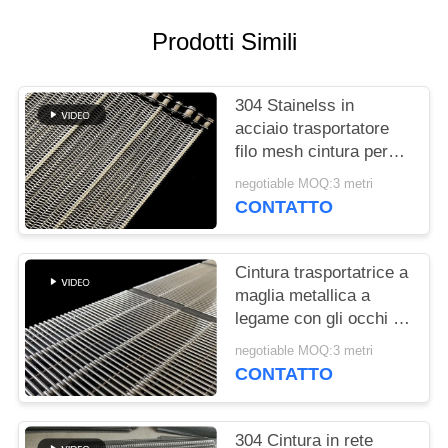
SITO
Prodotti Simili
PRIVACY
POLICY
304 Stainelss in
acciaio trasportatore
filo mesh cintura per
lavatrice vegetale
negotiable MOQ:3 metri
CONTATTO
Cintura trasportatrice a
maglia metallica a
legame con gli occhi di
qualità alimentare
negotiable MOQ:3 metri
CONTATTO
304 Cintura in rete