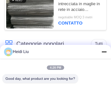
intrecciata in maglie in
rete in acciaio
inossidabile
negotiable MOQ:3 metri
CONTATTO
Categorie popolari
Tutti
Heidi Liu
cinghia della rete
Cinghia a spirale
metallica del
4:26 PM
della maglia
trasportatore
Good day, what product are you looking for?
Cinghia piana della
nastro trasportatore a
rete metallica
catena della maglia
Nastro trasportatore
Cinghia equilibrata