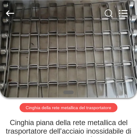
2026
Hebei
Reking
Wire
Mesh
Co.,Ltd.
All
Rights
CASA
Reserved.
PRODOTTI
CIRCA
NOI
GIRO
DELLA
Cinghia della rete metallica del trasportatore
FABBRICA
Cinghia piana della rete metallica del
trasportatore dell'acciaio inossidabile di