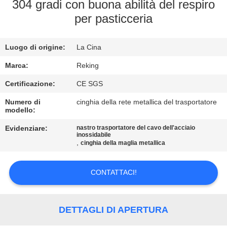
CONTROLLO
304 gradi con buona abilità del respiro
per pasticceria
DI
QUALITÀ
Luogo di origine:
La Cina
CONTATTICI
Marca:
Reking
Certificazione:
CE SGS
NOTIZIE
Numero di
cinghia della rete metallica del trasportatore
modello:
Evidenziare:
nastro trasportatore del cavo dell'acciaio
RICHIEDA
inossidabile
,
cinghia della maglia metallica
UNA
CITAZIONE
CONTATTACI!
MAPPA
DETTAGLI DI APERTURA
DEL