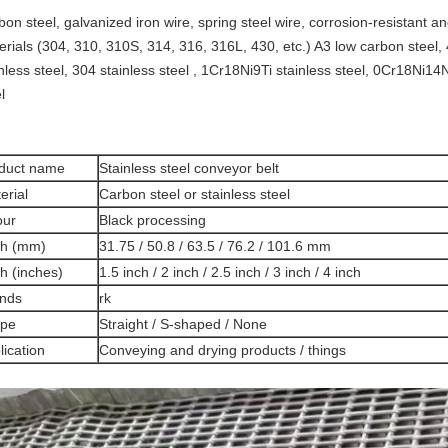
on steel, galvanized iron wire, spring steel wire, corrosion-resistant a
rials (304, 310, 310S, 314, 316, 316L, 430, etc.) A3 low carbon steel, 
inless steel, 304 stainless steel , 1Cr18Ni9Ti stainless steel, 0Cr18Ni1
l
duct name
Stainless steel conveyor belt
erial
Carbon steel or stainless steel
our
Black processing
ch (mm)
31.75 / 50.8 / 63.5 / 76.2 / 101.6 mm
ch (inches)
1.5 inch / 2 inch / 2.5 inch / 3 inch / 4 inch
nds
rk
ape
Straight / S-shaped / None
lication
Conveying and drying products / things