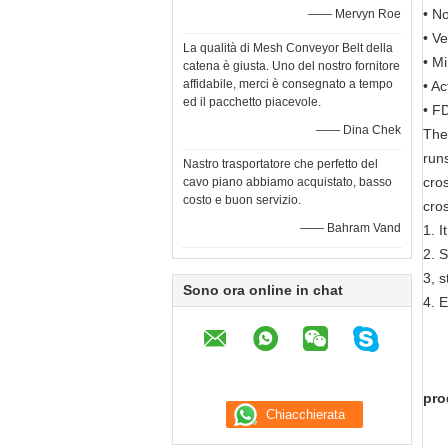
• No
—— Mervyn Roe
• Ve
La qualità di Mesh Conveyor Belt della
• M
catena è giusta. Uno del nostro fornitore
affidabile, merci è consegnato a tempo
• Ac
ed il pacchetto piacevole.
• F
—— Dina Chek
The 
run
Nastro trasportatore che perfetto del
cro
cavo piano abbiamo acquistato, basso
costo e buon servizio.
cro
—— Bahram Vand
1. I
2. S
3, 
Sono ora online in chat
4. E
pro