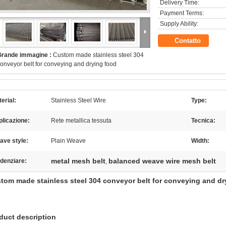
Delivery Time:
Payment Terms:
Supply Ability:
Contatto
Grande immagine :
Custom made stainless steel 304
onveyor belt for conveying and drying food
erial:
Stainless Steel Wire
Type:
licazione:
Rete metallica tessuta
Tecnica:
ave style:
Plain Weave
Width:
metal mesh belt
balanced weave wire mesh belt
denziare:
,
tom made stainless steel 304 conveyor belt for conveying and dr
duct description