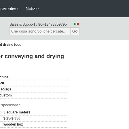
preventivo
Notizie
Sales & Support：
86--13473759795
Go
d drying food
or conveying and drying
china
RK
iso/sgs
custom
 spedizione:
:
3 square meters
$ 25-$ 350
wooden box