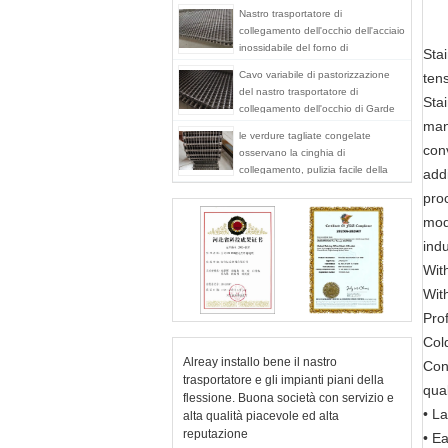
Nastro trasportatore di
collegamento dell'occhio dell'acciaio
inossidabile del forno di
Stai
essiccazione delle verdure 304
Cavo variabile di pastorizzazione
tens
del nastro trasportatore di
Stai
collegamento dell'occhio di Garde
mann
dell'alimento che spazia superficie
le verdure tagliate congelate
piana
conv
osservano la cinghia di
collegamento, pulizia facile della
addi
cinghia della rete metallica del
proc
commestibile
mod
ind
With
With
Pro
Col
Alreay installo bene il nastro
Con
trasportatore e gli impianti piani della
qual
flessione. Buona società con servizio e
• L
alta qualità piacevole ed alta
reputazione
• Ea