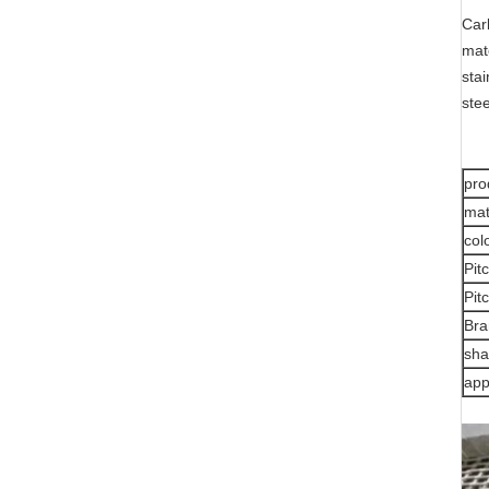
Carb
mate
sta
stee
pro
mat
col
Pit
Pit
Bra
sh
app