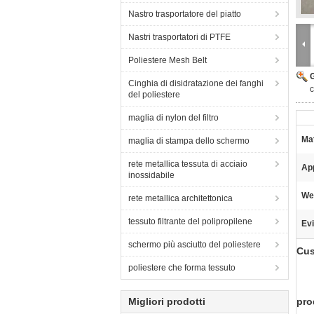
Nastro trasportatore del piatto
Nastri trasportatori di PTFE
Poliestere Mesh Belt
Cinghia di disidratazione dei fanghi
c
del poliestere
maglia di nylon del filtro
Mat
maglia di stampa dello schermo
rete metallica tessuta di acciaio
App
inossidabile
We
rete metallica architettonica
tessuto filtrante del polipropilene
Evi
schermo più asciutto del poliestere
Cus
poliestere che forma tessuto
Migliori prodotti
pro