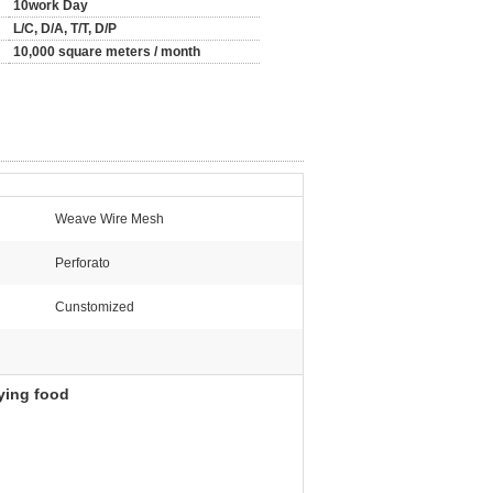
10work Day
L/C, D/A, T/T, D/P
10,000 square meters / month
Weave Wire Mesh
Perforato
Cunstomized
ying food