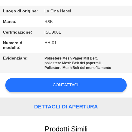
CONTROLLO
DI
Luogo di origine:
La Cina Hebei
QUALITÀ
Marca:
R&K
Certificazione:
ISO9001
CONTATTICI
Numero di
HH-01
modello:
NOTIZIE
Evidenziare:
,
Poliestere Mesh Paper Mill Belt
,
poliestere Mesh Belt del papermill
Poliestere Mesh Belt del monofilamento
RICHIEDA
UNA
CONTATTACI!
CITAZIONE
DETTAGLI DI APERTURA
MAPPA
DEL
Prodotti Simili