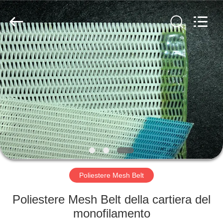
2026
Hebei
Reking
Wire
Mesh
Co.,Ltd.
All
Rights
CASA
Reserved.
PRODOTTI
CIRCA
NOI
GIRO
DELLA
Poliestere Mesh Belt
FABBRICA
Poliestere Mesh Belt della cartiera del
monofilamento