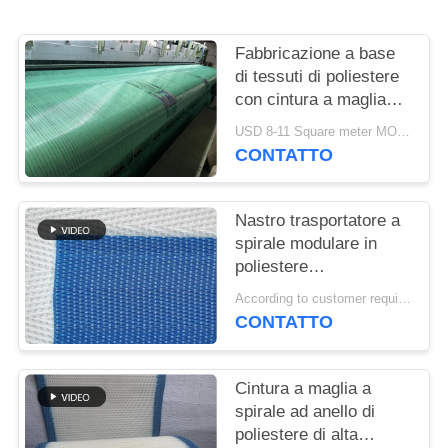
SITO
Fabbricazione a base
PRIVACY
di tessuti di poliestere
POLICY
con cintura a maglia
tessuta
USD 8-11 Square meter MOQ:1 metro
CONTATTO
Nastro trasportatore a
spirale modulare in
poliestere
polioxometilene
According to customer requirements MOQ:1 metro
plastico congelato per
CONTATTO
alimenti, nastro
essiccatore a maglia a
torre a maglia piatta
Cintura a maglia a
spirale ad anello di
poliestere di alta