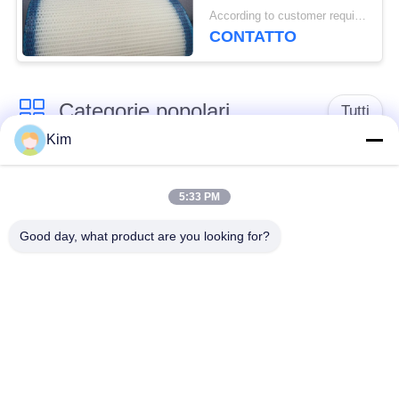
qualità, cintura a
According to customer requirements MOQ:1 metro
maglia a filtro 100% di
CONTATTO
poliestere, cintura a
maglia a tessuto
semplice di poliestere
Categorie popolari
Tutti
Kim
cinghia della rete
Cinghia a spirale
metallica del
5:33 PM
della maglia
trasportatore
Good day, what product are you looking for?
Cinghia piana della
nastro trasportatore a
rete metallica
catena della maglia
Nastro trasportatore
Cinghia equilibrata
piano della flessione
composta