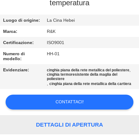
CONTROLLO
temperatura
DI
Luogo di origine:
La Cina Hebei
QUALITÀ
Marca:
R&K
CONTATTICI
Certificazione:
ISO9001
Numero di
HH-01
modello:
NOTIZIE
Evidenziare:
,
cinghia piana della rete metallica del poliestere
cinghia termoresistente della maglia del
RICHIEDA
poliestere
,
cinghia piana della rete metallica della cartiera
UNA
CITAZIONE
CONTATTACI!
MAPPA
DETTAGLI DI APERTURA
DEL