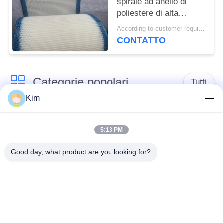
spirale ad anello di
poliestere di alta
qualità, cintura a
According to customer requirements MOQ:1 metro
maglia a filtro 100% di
CONTATTO
poliestere, cintura a
maglia a tessuto
semplice di poliestere
Categorie popolari
Tutti
Kim
cinghia della rete
Cinghia a spirale
metallica del
5:13 PM
della maglia
trasportatore
Good day, what product are you looking for?
Cinghia piana della
nastro trasportatore a
rete metallica
catena della maglia
Nastro trasportatore
Cinghia equilibrata
piano della flessione
composta