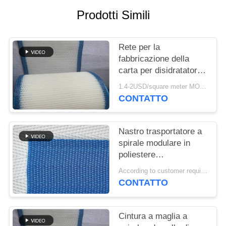
SITO
Prodotti Simili
PRIVACY
Rete per la
POLICY
fabbricazione della
carta per disidratatori,
Rete formata in
1.4-2USD/square meter MOQ:meetr 1square
poliestere, Nastro a
CONTATTO
rete per la
disidratazione della
polpa di lavaggio
Nastro trasportatore a
spirale modulare in
poliestere
polioxometilene
According to customer requirements MOQ:1 metro
plastico congelato per
CONTATTO
alimenti, nastro
essiccatore a maglia a
torre a maglia piatta
Cintura a maglia a