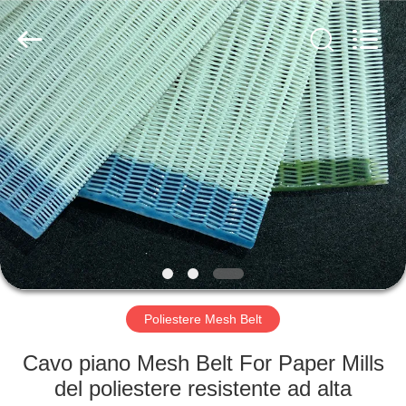
2026
Hebei
Reking
Wire
Mesh
Co.,Ltd.
All
Rights
CASA
Reserved.
PRODOTTI
CIRCA
NOI
GIRO
DELLA
Poliestere Mesh Belt
FABBRICA
Cavo piano Mesh Belt For Paper Mills
del poliestere resistente ad alta