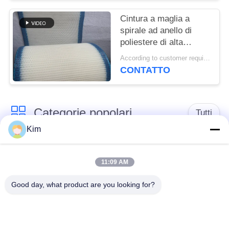
essiccatore a maglia a
torre a maglia piatta
Cintura a maglia a
spirale ad anello di
poliestere di alta
qualità, cintura a
According to customer requirements MOQ:1 metro
maglia a filtro 100% di
CONTATTO
poliestere, cintura a
maglia a tessuto
semplice di poliestere
Categorie popolari
Tutti
Kim
cinghia della rete
Cinghia a spirale
metallica del
11:09 AM
della maglia
trasportatore
Good day, what product are you looking for?
Cinghia piana della
nastro trasportatore a
rete metallica
catena della maglia