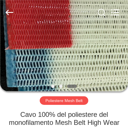
2026
Hebei
Reking
Wire
Mesh
Co.,Ltd.
All
Rights
CASA
Reserved.
PRODOTTI
CIRCA
NOI
GIRO
DELLA
Poliestere Mesh Belt
FABBRICA
Cavo 100% del poliestere del
monofilamento Mesh Belt High Wear