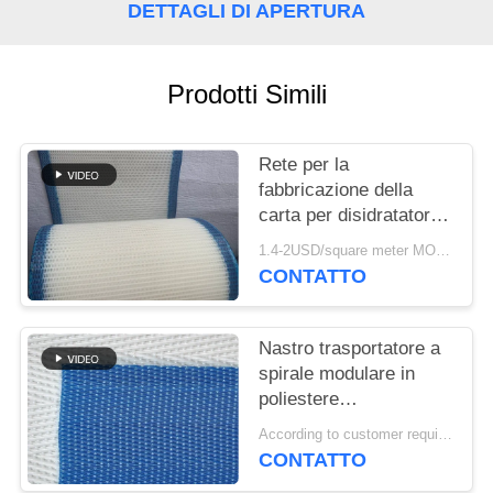
SITO
DETTAGLI DI APERTURA
PRIVACY
Prodotti Simili
POLICY
Rete per la
fabbricazione della
carta per disidratatori,
Rete formata in
1.4-2USD/square meter MOQ:meetr 1square
poliestere, Nastro a
CONTATTO
rete per la
disidratazione della
polpa di lavaggio
Nastro trasportatore a
spirale modulare in
poliestere
polioxometilene
According to customer requirements MOQ:1 metro
plastico congelato per
CONTATTO
alimenti, nastro