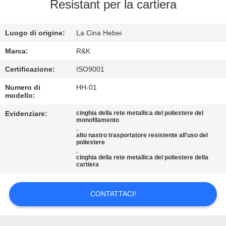
CONTROLLO
Resistant per la cartiera
DI
Luogo di origine:
La Cina Hebei
QUALITÀ
Marca:
R&K
CONTATTICI
Certificazione:
ISO9001
Numero di
HH-01
modello:
NOTIZIE
Evidenziare:
cinghia della rete metallica del poliestere del
monofilamento
,
RICHIEDA
alto nastro trasportatore resistente all'uso del
poliestere
UNA
,
cinghia della rete metallica del poliestere della
CITAZIONE
cartiera
MAPPA
CONTATTACI!
DEL