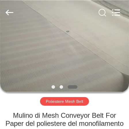
2026
Hebei
Reking
Wire
Mesh
Co.,Ltd.
All
Rights
CASA
Reserved.
PRODOTTI
CIRCA
NOI
GIRO
DELLA
Poliestere Mesh Belt
FABBRICA
Mulino di Mesh Conveyor Belt For
Paper del poliestere del monofilamento