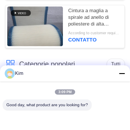
essiccatore a maglia a
torre a maglia piatta
Cintura a maglia a
spirale ad anello di
poliestere di alta
qualità, cintura a
According to customer requirements MOQ:1 metro
maglia a filtro 100% di
CONTATTO
poliestere, cintura a
maglia a tessuto
semplice di poliestere
Categorie popolari
Tutti
Kim
cinghia della rete
Cinghia a spirale
metallica del
3:09 PM
della maglia
trasportatore
Good day, what product are you looking for?
Cinghia piana della
nastro trasportatore a
rete metallica
catena della maglia