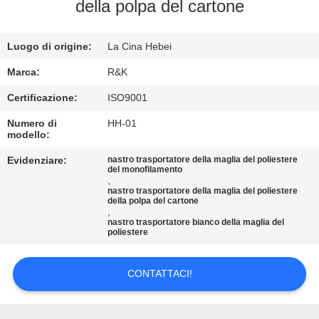
CONTROLLO
della polpa del cartone
DI
Luogo di origine:
La Cina Hebei
QUALITÀ
Marca:
R&K
CONTATTICI
Certificazione:
ISO9001
Numero di
HH-01
modello:
NOTIZIE
Evidenziare:
nastro trasportatore della maglia del poliestere
del monofilamento
,
RICHIEDA
nastro trasportatore della maglia del poliestere
della polpa del cartone
UNA
,
nastro trasportatore bianco della maglia del
CITAZIONE
poliestere
MAPPA
CONTATTACI!
DEL