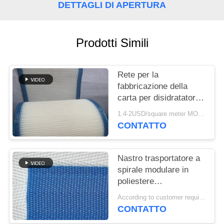
SITO
DETTAGLI DI APERTURA
PRIVACY
Prodotti Simili
POLICY
Rete per la
fabbricazione della
carta per disidratatori,
Rete formata in
1.4-2USD/square meter MOQ:meetr 1square
poliestere, Nastro a
CONTATTO
rete per la
disidratazione della
polpa di lavaggio
Nastro trasportatore a
spirale modulare in
poliestere
polioxometilene
According to customer requirements MOQ:1 metro
plastico congelato per
CONTATTO
alimenti, nastro