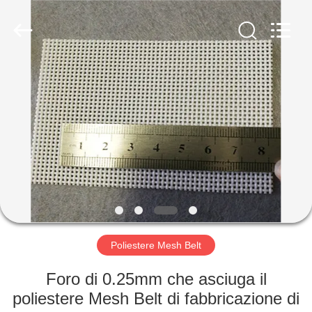
2026
Hebei
Reking
Wire
Mesh
Co.,Ltd.
All
Rights
CASA
Reserved.
PRODOTTI
CIRCA
NOI
GIRO
DELLA
Poliestere Mesh Belt
FABBRICA
Foro di 0.25mm che asciuga il
poliestere Mesh Belt di fabbricazione di