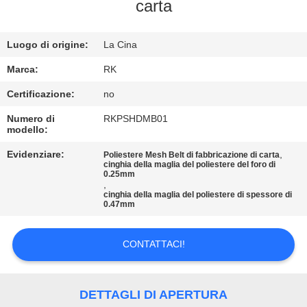
CONTROLLO
carta
DI
Luogo di origine:
La Cina
QUALITÀ
Marca:
RK
CONTATTICI
Certificazione:
no
Numero di
RKPSHDMB01
modello:
NOTIZIE
Evidenziare:
,
Poliestere Mesh Belt di fabbricazione di carta
cinghia della maglia del poliestere del foro di
RICHIEDA
0.25mm
,
cinghia della maglia del poliestere di spessore di
UNA
0.47mm
CITAZIONE
CONTATTACI!
MAPPA
DEL
DETTAGLI DI APERTURA