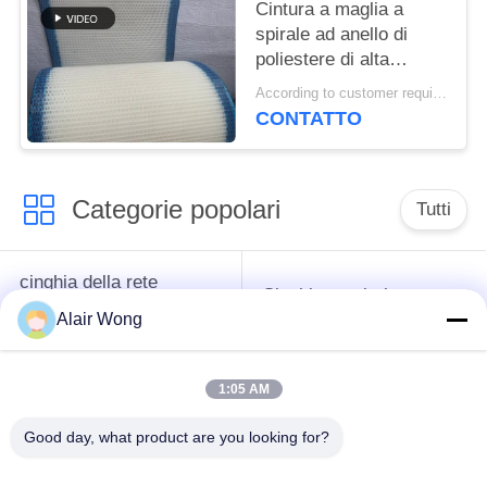
torre a maglia piatta
Cintura a maglia a
spirale ad anello di
poliestere di alta
qualità, cintura a
According to customer requirements MOQ:1 metro
maglia a filtro 100% di
CONTATTO
poliestere, cintura a
maglia a tessuto
semplice di poliestere
Categorie popolari
Tutti
cinghia della rete
Cinghia a spirale
metallica del
della maglia
Alair Wong
trasportatore
1:05 AM
Cinghia piana della
nastro trasportatore a
rete metallica
catena della maglia
Good day, what product are you looking for?