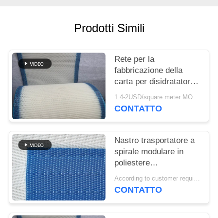
SITO
Prodotti Simili
PRIVACY
POLICY
Rete per la
fabbricazione della
carta per disidratatori,
Rete formata in
1.4-2USD/square meter MOQ:meetr 1square
poliestere, Nastro a
CONTATTO
rete per la
disidratazione della
polpa di lavaggio
Nastro trasportatore a
spirale modulare in
poliestere
polioxometilene
According to customer requirements MOQ:1 metro
plastico congelato per
CONTATTO
alimenti, nastro
essiccatore a maglia a