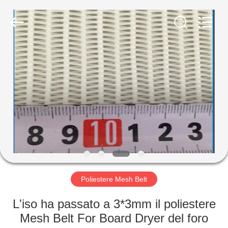
2026
Hebei
Reking
Wire
Mesh
Co.,Ltd.
All
Rights
CASA
Reserved.
PRODOTTI
CIRCA
NOI
GIRO
DELLA
Poliestere Mesh Belt
FABBRICA
L'iso ha passato a 3*3mm il poliestere
Mesh Belt For Board Dryer del foro