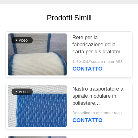
SITO
Prodotti Simili
PRIVACY
POLICY
Rete per la
fabbricazione della
carta per disidratatori,
Rete formata in
1.4-2USD/square meter MOQ:meetr 1square
poliestere, Nastro a
CONTATTO
rete per la
disidratazione della
polpa di lavaggio
Nastro trasportatore a
spirale modulare in
poliestere
polioxometilene
According to customer requirements MOQ:1 metro
plastico congelato per
CONTATTO
alimenti, nastro
essiccatore a maglia a