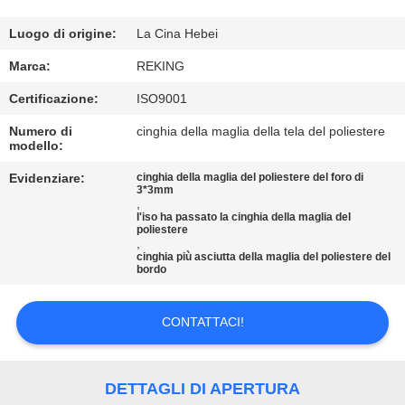
CONTROLLO
DI
Luogo di origine:
La Cina Hebei
QUALITÀ
Marca:
REKING
Certificazione:
ISO9001
CONTATTICI
Numero di
cinghia della maglia della tela del poliestere
modello:
NOTIZIE
Evidenziare:
cinghia della maglia del poliestere del foro di
3*3mm
,
l'iso ha passato la cinghia della maglia del
RICHIEDA
poliestere
,
cinghia più asciutta della maglia del poliestere del
UNA
bordo
CITAZIONE
CONTATTACI!
MAPPA
DEL
DETTAGLI DI APERTURA