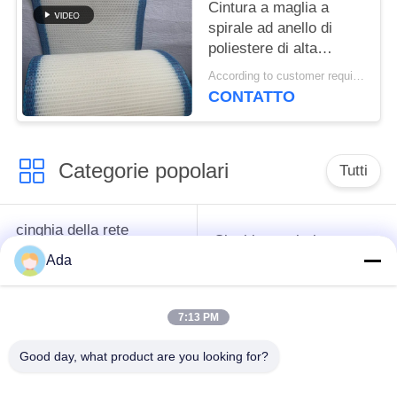
torre a maglia piatta
Cintura a maglia a
spirale ad anello di
poliestere di alta
qualità, cintura a
According to customer requirements MOQ:1 metro
maglia a filtro 100% di
CONTATTO
poliestere, cintura a
maglia a tessuto
semplice di poliestere
Categorie popolari
Tutti
cinghia della rete
Cinghia a spirale
metallica del
della maglia
Ada
trasportatore
7:13 PM
Cinghia piana della
nastro trasportatore a
rete metallica
catena della maglia
Good day, what product are you looking for?