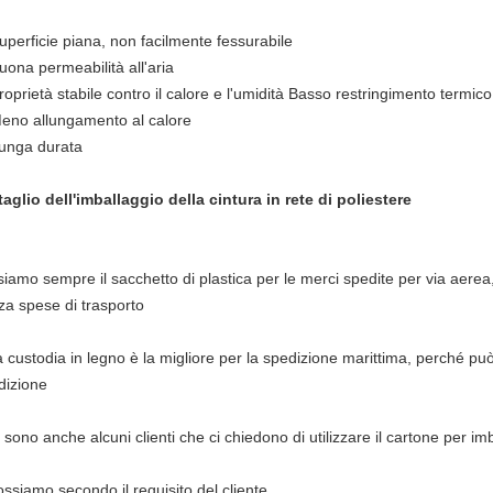
uperficie piana, non facilmente fessurabile
uona permeabilità all'aria
roprietà stabile contro il calore e l'umidità Basso restringimento termico
eno allungamento al calore
unga durata
taglio dell'imballaggio della cintura in rete di poliestere
iamo sempre il sacchetto di plastica per le merci spedite per via aerea,
za spese di trasporto
 custodia in legno è la migliore per la spedizione marittima, perché può
dizione
 sono anche alcuni clienti che ci chiedono di utilizzare il cartone per im
ssiamo secondo il requisito del cliente