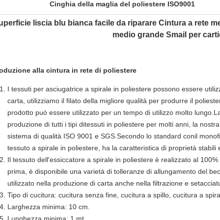
Cinghia della maglia del poliestere ISO9001
uperficie liscia blu bianca facile da riparare Cintura a rete me
medio grande Smail per carti
roduzione alla cintura in rete di poliestere
I tessuti per asciugatrice a spirale in poliestere possono essere utilizz
carta, utilizziamo il filato della migliore qualità per produrre il polieste
prodotto può essere utilizzato per un tempo di utilizzo molto lungo.La 
produzione di tutti i tipi di
tessuti in poliestere per molti anni, la nostra
sistema di qualità ISO 9001 e SGS.Secondo lo standard con
il monof
tessuto a spirale in poliestere, ha la caratteristica di proprietà stabili
Il tessuto dell'essiccatore a spirale in poliestere è realizzato al 10
prima, è disponibile una varietà di tolleranze di allungamento del be
utilizzato nella produzione di carta anche nella filtrazione e setacciat
Tipo di cucitura: cucitura senza fine, cucitura a spillo, cucitura a spir
Larghezza minima: 10 cm.
Lunghezza minima: 1 mt.