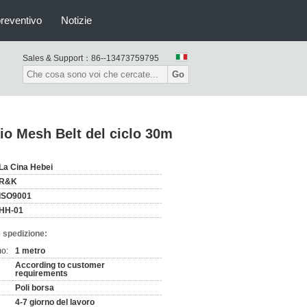
preventivo
Notizie
Sales & Support：
86--13473759795
Go
cio Mesh Belt del ciclo 30m
La Cina Hebei
R&K
ISO9001
HH-01
 spedizione:
mo:
1 metro
According to customer
requirements
Poli borsa
4-7 giorno del lavoro