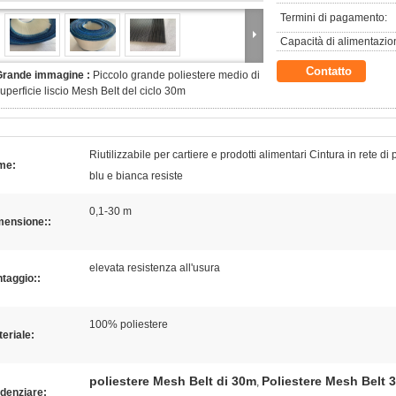
Termini di pagamento:
Capacità di alimentazio
Contatto
Grande immagine :
Piccolo grande poliestere medio di
uperficie liscio Mesh Belt del ciclo 30m
Riutilizzabile per cartiere e prodotti alimentari Cintura in rete di 
me:
blu e bianca resiste
0,1-30 m
mensione::
elevata resistenza all'usura
taggio::
100% poliestere
eriale:
poliestere Mesh Belt di 30m
Poliestere Mesh Belt 
,
denziare: