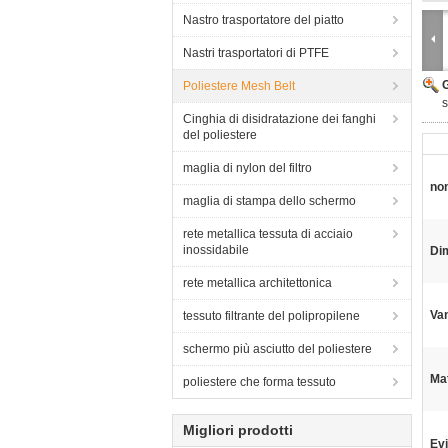
Nastro trasportatore del piatto
Nastri trasportatori di PTFE
Poliestere Mesh Belt
s
Cinghia di disidratazione dei fanghi
del poliestere
maglia di nylon del filtro
no
maglia di stampa dello schermo
rete metallica tessuta di acciaio
inossidabile
Di
rete metallica architettonica
Van
tessuto filtrante del polipropilene
schermo più asciutto del poliestere
Mat
poliestere che forma tessuto
Migliori prodotti
Evi