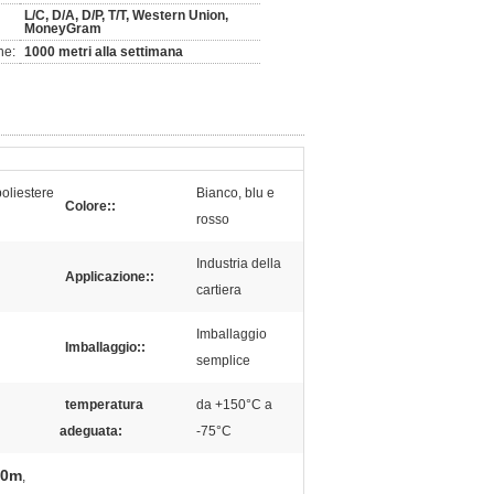
L/C, D/A, D/P, T/T, Western Union,
MoneyGram
ne:
1000 metri alla settimana
poliestere
Bianco, blu e
Colore::
rosso
Industria della
Applicazione::
cartiera
Imballaggio
Imballaggio::
semplice
temperatura
da +150°C a
adeguata:
-75°C
30m
,