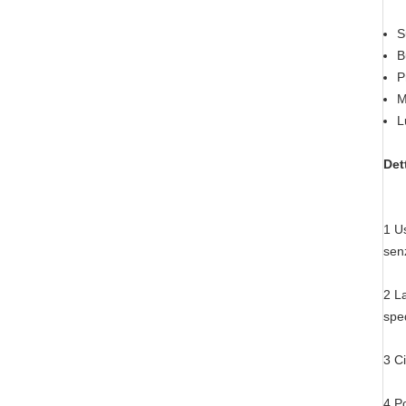
S
B
P
M
L
Det
1 Us
sen
2 La
spe
3 Ci
4 Po