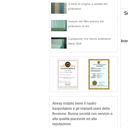
4 metri di cinghia a spirale del
poliestere
S
tessuto del filtro-pressa dal
poliestere di 4m
Cartapeste che fanno poliestere
Int
Mesh Belt
Alreay installo bene il nastro
trasportatore e gli impianti piani della
flessione. Buona società con servizio e
alta qualità piacevole ed alta
reputazione