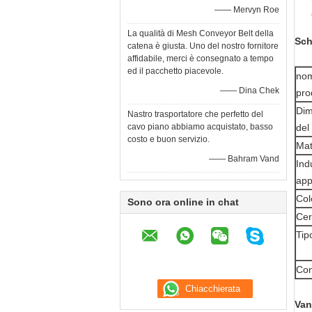
—— Mervyn Roe
La qualità di Mesh Conveyor Belt della
Sch
catena è giusta. Uno del nostro fornitore
affidabile, merci è consegnato a tempo
ed il pacchetto piacevole.
nom
—— Dina Chek
pro
Dim
Nastro trasportatore che perfetto del
cavo piano abbiamo acquistato, basso
del 
costo e buon servizio.
Mat
—— Bahram Vand
Ind
appl
Col
Sono ora online in chat
Cer
Tip
Con
Van