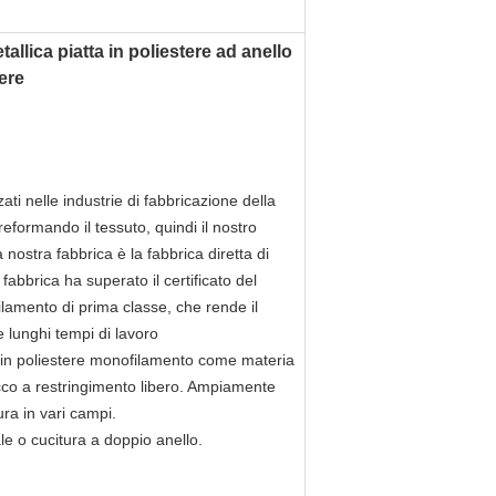
tallica piatta in poliestere ad anello
ere
ati nelle industrie di fabbricazione della 
re
formando il tessuto, quindi il nostro 
nostra fabbrica è la fabbrica diretta di 
 fabbrica ha superato il certificato del 
ilamento di prima classe, che rende il 
 e lunghi tempi di lavoro
0% in poliestere monofilamento come materia 
cco a restringimento libero. Ampiamente 
ura in vari campi.
ale o cucitura a doppio anello.