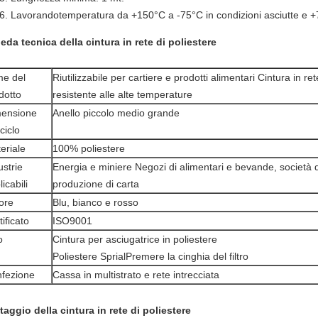
Lavorando
temperatura da +150°C a -75°C in condizioni asciutte e +
eda tecnica della cintura in rete di poliestere
e del
Riutilizzabile per cartiere e prodotti alimentari Cintura in re
dotto
resistente alle alte temperature
ensione
Anello piccolo medio grande
ciclo
eriale
100% poliestere
ustrie
Energia e miniere Negozi di alimentari e bevande, società di
icabili
produzione di carta
ore
Blu, bianco e rosso
tificato
ISO9001
o
Cintura per asciugatrice in poliestere
Poliestere S
prial
Premere la cinghia del filtro
fezione
Cassa in multistrato e rete intrecciata
taggio della cintura in rete di poliestere