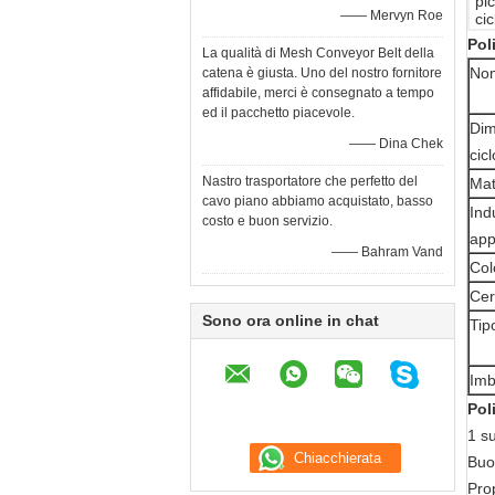
pi
—— Mervyn Roe
cic
Pol
La qualità di Mesh Conveyor Belt della
Nom
catena è giusta. Uno del nostro fornitore
affidabile, merci è consegnato a tempo
ed il pacchetto piacevole.
Dim
—— Dina Chek
cicl
Nastro trasportatore che perfetto del
Mat
cavo piano abbiamo acquistato, basso
Ind
costo e buon servizio.
appl
—— Bahram Vand
Col
Cer
Sono ora online in chat
Tip
Imb
Pol
1 su
Buon
Prop