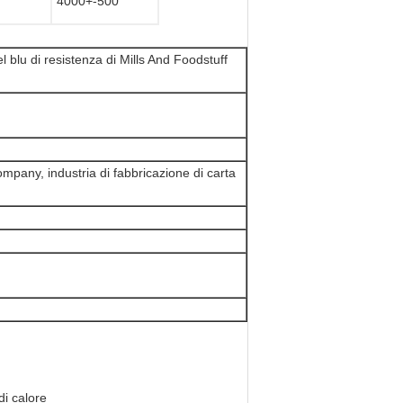
4000+-500
el blu di resistenza di Mills And Foodstuff
pany, industria di fabbricazione di carta
di calore