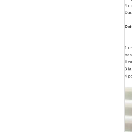
4 m
Dura
Det
1 u
tra
Il c
3 là
4 po