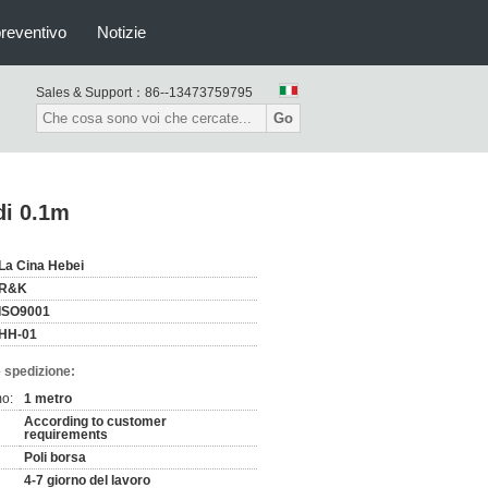
preventivo
Notizie
Sales & Support：
86--13473759795
Go
 di 0.1m
La Cina Hebei
R&K
ISO9001
HH-01
 spedizione:
mo:
1 metro
According to customer
requirements
Poli borsa
4-7 giorno del lavoro