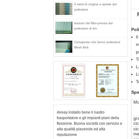
4 metri di cinghia a spirale del
poliestere
tessuto del filtro-pressa dal
poliestere di 4m
Pol
I
Cartapeste che fanno poliestere
m
Mesh Belt
p
T
L
L
T
Spe
Mo
Alreay installo bene il nastro
trasportatore e gli impianti piani della
gr
cic
flessione. Buona società con servizio e
cic
alta qualità piacevole ed alta
me
reputazione