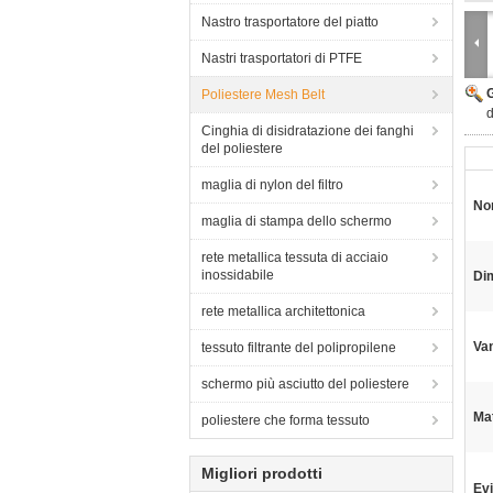
Nastro trasportatore del piatto
Nastri trasportatori di PTFE
Poliestere Mesh Belt
d
Cinghia di disidratazione dei fanghi
del poliestere
maglia di nylon del filtro
No
maglia di stampa dello schermo
rete metallica tessuta di acciaio
inossidabile
Di
rete metallica architettonica
Van
tessuto filtrante del polipropilene
schermo più asciutto del poliestere
Mat
poliestere che forma tessuto
Migliori prodotti
Evi