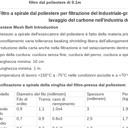
filtro dal poliestere di 0.1m
Filtro a spirale dal poliestere per filtrazione del Industriale-g
lavaggio del carbone nell'industria de
iestere Mesh Belt Introduction
l tessuto a spirale dell'essiccatore del poliestere è fatto della materia 
onofilamento varia tolleranza beaking shrinkling libera dell'allungamento
roduzione della carta anche nella filtrazione e nel setacciamento dentro
ipo della cucitura: cucitura senza fine, cucitura del perno, cucitura a spi
arghezza minima: 10 cm
unghezza minima: 1 m.
emperatura di lavoro +150°C a -75°C nelle condizioni asciutte e a +70°
cificazione
a spirale della cinghia del filtro-pressa
dal
poliestere
:
dello
Diametro del filo (millimetri)
Spessore
Pe
(millimetri)
(k
Filo di
Trama
cavo di
ordito
riempimento
ande
0,9
1,1
1.0x4
3
1,9
lo
lo
0,7
0,9
0.8x3
2,5
1,7
dio