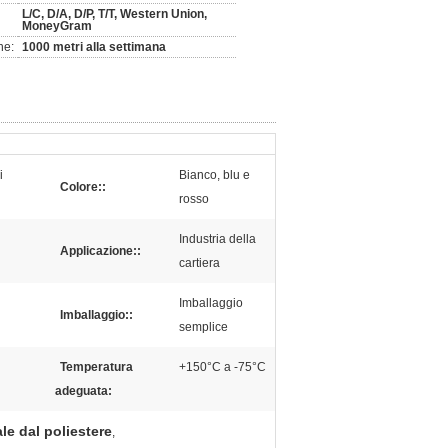
L/C, D/A, D/P, T/T, Western Union,
MoneyGram
ne:
1000 metri alla settimana
i
Bianco, blu e
Colore::
rosso
Industria della
Applicazione::
cartiera
Imballaggio
Imballaggio::
semplice
Temperatura
+150°C a -75°C
adeguata:
rale dal poliestere
,