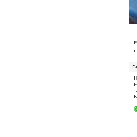
P
fi
De
H
P
T
F