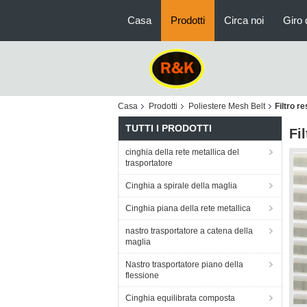
Casa
Prodotti
Circa noi
Giro 
Casa
Prodotti
Poliestere Mesh Belt
Filtro r
TUTTI I PRODOTTI
Fi
cinghia della rete metallica del
trasportatore
Cinghia a spirale della maglia
Cinghia piana della rete metallica
nastro trasportatore a catena della
maglia
Nastro trasportatore piano della
flessione
Cinghia equilibrata composta