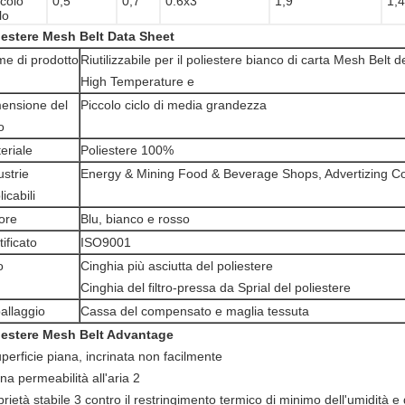
ccolo
0,5
0,7
0.6x3
1,9
1,4
lo
iestere Mesh Belt Data Sheet
e di prodotto
Riutilizzabile per il poliestere bianco di carta Mesh Belt d
High Temperature e
ensione del
Piccolo ciclo di media grandezza
o
eriale
Poliestere 100%
ustrie
Energy & Mining Food & Beverage Shops, Advertizing Com
icabili
ore
Blu, bianco e rosso
tificato
ISO9001
o
Cinghia più asciutta del poliestere
Cinghia del filtro-pressa da Sprial del poliestere
allaggio
Cassa del compensato e maglia tessuta
iestere Mesh Belt Advantage
perficie piana, incrinata non facilmente
a permeabilità all'aria 2
rietà stabile 3 contro il restringimento termico di minimo dell'umidità e 