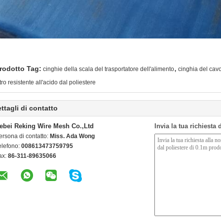
,
rodotto Tag:
cinghie della scala del trasportatore dell'alimento
cinghia del cavo
ltro resistente all'acido dal poliestere
ttagli di contatto
ebei Reking Wire Mesh Co.,Ltd
Invia la tua richiesta
ersona di contatto:
Miss. Ada Wong
elefono:
008613473759795
ax:
86-311-89635066