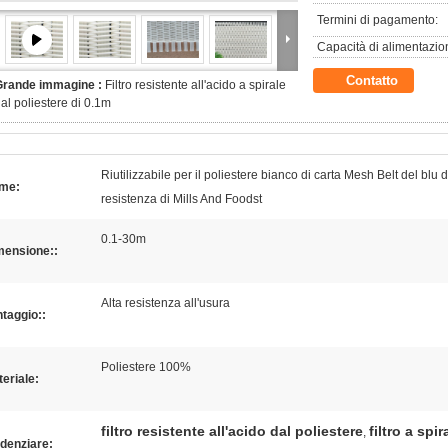
Termini di pagamento:
Capacità di alimentazio
Contatto
Grande immagine :
Filtro resistente all'acido a spirale
al poliestere di 0.1m
Riutilizzabile per il poliestere bianco di carta Mesh Belt del blu d
me:
resistenza di Mills And Foodst
0.1-30m
mensione::
Alta resistenza all'usura
taggio::
Poliestere 100%
eriale:
filtro resistente all'acido dal poliestere
filtro a spi
,
denziare: