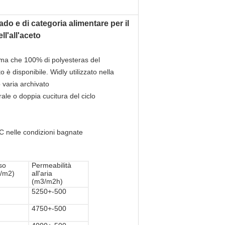
rado e di categoria alimentare per il
ll'all'aceto
prima che 100% di polyesteras del
 è disponibile. Widly utilizzato nella
 varia archivato
rale o doppia cucitura del ciclo
C nelle condizioni bagnate
so
Permeabilità
g/m2)
all'aria
(m3/m2h)
5250+-500
4750+-500