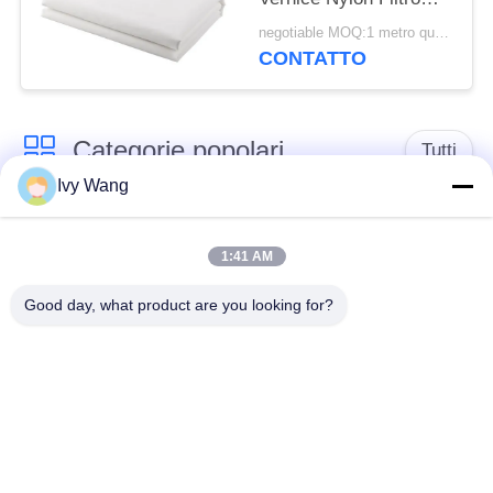
Maglia Tessuto Tessuto
negotiable MOQ:1 metro quadrato
Filtrante
CONTATTO
Categorie popolari
Tutti
Ivy Wang
cinghia della rete
Cinghia a spirale
metallica del
1:41 AM
della maglia
trasportatore
Good day, what product are you looking for?
Cinghia piana della
nastro trasportatore a
rete metallica
catena della maglia
Nastro trasportatore
Cinghia equilibrata
piano della flessione
composta