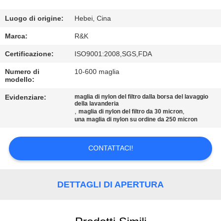
CONTROLLO
DI
Luogo di origine:
Hebei, Cina
QUALITÀ
Marca:
R&K
Certificazione:
ISO9001:2008,SGS,FDA
CONTATTICI
Numero di
10-600 maglia
modello:
NOTIZIE
Evidenziare:
maglia di nylon del filtro dalla borsa del lavaggio
della lavanderia
,
,
maglia di nylon del filtro da 30 micron
una maglia di nylon su ordine da 250 micron
RICHIEDA
UNA
CONTATTACI!
CITAZIONE
DETTAGLI DI APERTURA
MAPPA
DEL