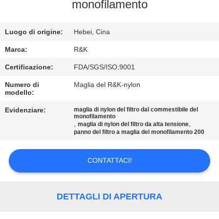
CONTROLLO
monofilamento
DI
Luogo di origine:
Hebei, Cina
QUALITÀ
Marca:
R&K
CONTATTICI
Certificazione:
FDA/SGS/ISO:9001
Numero di
Maglia del R&K-nylon
modello:
NOTIZIE
Evidenziare:
maglia di nylon del filtro dal commestibile del
monofilamento
,
,
RICHIEDA
maglia di nylon del filtro da alta tensione
panno del filtro a maglia del monofilamento 200
UNA
CITAZIONE
CONTATTACI!
MAPPA
DETTAGLI DI APERTURA
DEL