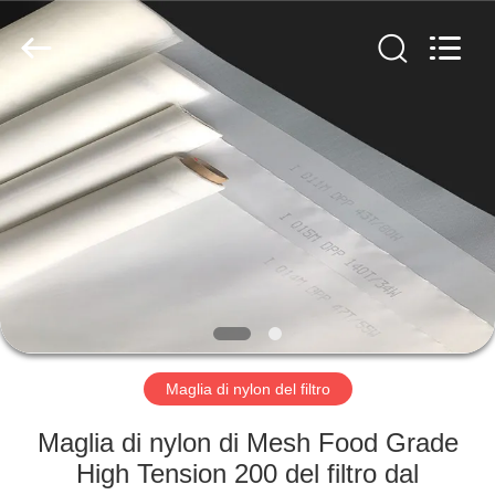
2026
Hebei
Reking
Wire
Mesh
Co.,Ltd.
All
Rights
CASA
Reserved.
PRODOTTI
CIRCA
NOI
GIRO
DELLA
Maglia di nylon del filtro
FABBRICA
Maglia di nylon di Mesh Food Grade
High Tension 200 del filtro dal