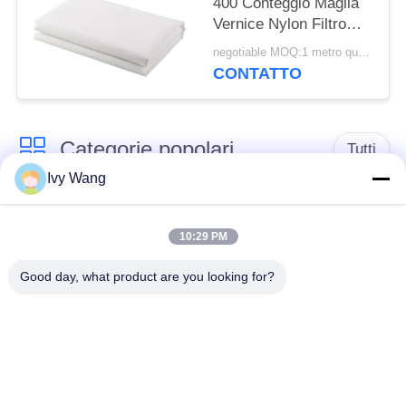
400 Conteggio Maglia
Vernice Nylon Filtro
Maglia Tessuto Tessuto
negotiable MOQ:1 metro quadrato
Filtrante
CONTATTO
Categorie popolari
Tutti
Ivy Wang
cinghia della rete
Cinghia a spirale
metallica del
10:29 PM
della maglia
trasportatore
Good day, what product are you looking for?
Cinghia piana della
nastro trasportatore a
rete metallica
catena della maglia
Nastro trasportatore
Cinghia equilibrata
piano della flessione
composta