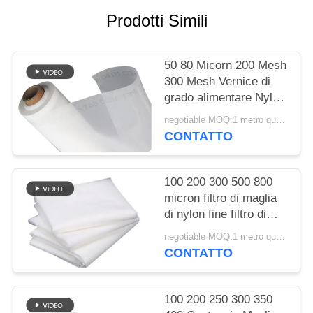
SITO
Prodotti Simili
PRIVACY
50 80 Micorn 200 Mesh
POLICY
300 Mesh Vernice di
grado alimentare Nylon
Filter Mesh Stoffa
negotiable MOQ:1 metro quadrato
tessuta
CONTATTO
100 200 300 500 800
micron filtro di maglia
di nylon fine filtro di
stoffa per succo di latte
negotiable MOQ:1 metro quadrato
fredda birra di qualità
CONTATTO
alimentare filtro di
maglia di separazione
100 200 250 300 350