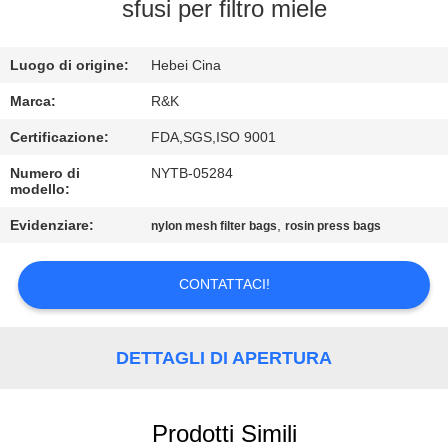
CONTROLLO
sfusi per filtro miele
DI
Luogo di origine:
Hebei Cina
QUALITÀ
Marca:
R&K
CONTATTICI
Certificazione:
FDA,SGS,ISO 9001
Numero di
NYTB-05284
modello:
NOTIZIE
Evidenziare:
,
nylon mesh filter bags
rosin press bags
RICHIEDA
CONTATTACI!
UNA
CITAZIONE
DETTAGLI DI APERTURA
MAPPA
DEL
Prodotti Simili