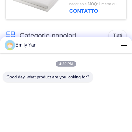
Maglia Tessuto Tessuto
negotiable MOQ:1 metro quadrato
Filtrante
CONTATTO
Categorie popolari
Tutti
Emily Yan
cinghia della rete
Cinghia a spirale
metallica del
4:30 PM
della maglia
trasportatore
Good day, what product are you looking for?
Cinghia piana della
nastro trasportatore a
rete metallica
catena della maglia
Nastro trasportatore
Cinghia equilibrata
piano della flessione
composta