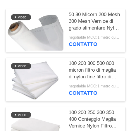
SITO
50 80 Micorn 200 Mesh
PRIVACY
300 Mesh Vernice di
grado alimentare Nylon
POLICY
Filter Mesh Stoffa
negotiable MOQ:1 metro quadrato
tessuta
CONTATTO
100 200 300 500 800
micron filtro di maglia
di nylon fine filtro di
stoffa per succo di latte
negotiable MOQ:1 metro quadrato
fredda birra di qualità
CONTATTO
alimentare filtro di
maglia di separazione
100 200 250 300 350
400 Conteggio Maglia
Vernice Nylon Filtro