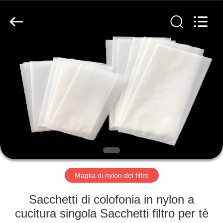
2026
Hebei
Reking
Wire
Mesh
Co.,Ltd.
All
Rights
CASA
Reserved.
PRODOTTI
CIRCA
NOI
GIRO
DELLA
Maglia di nylon del filtro
FABBRICA
Sacchetti di colofonia in nylon a
cucitura singola Sacchetti filtro per tè