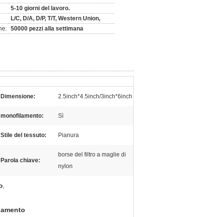
5-10 giorni del lavoro.
L/C, D/A, D/P, T/T, Western Union,
ne:
50000 pezzi alla settimana
Dimensione:
2.5inch*4.5inch/3inch*6inch
monofilamento:
Sì
Stile del tessuto:
Pianura
borse del filtro a maglie di
Parola chiave:
nylon
o
,
ilamento