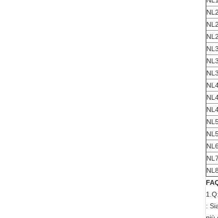
NL1
NL2
NL2
NL2
NL3
NL3
NL3
NL4
NL4
NL4
NL5
NL5
NL6
NL7
NL8
FA
1.Q:
: S
più 