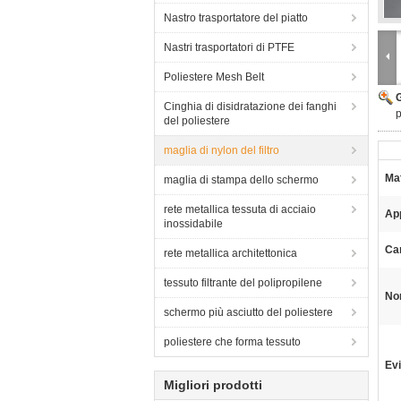
Nastro trasportatore del piatto
Nastri trasportatori di PTFE
Poliestere Mesh Belt
Cinghia di disidratazione dei fanghi
p
del poliestere
maglia di nylon del filtro
Mat
maglia di stampa dello schermo
rete metallica tessuta di acciaio
App
inossidabile
Car
rete metallica architettonica
tessuto filtrante del polipropilene
No
schermo più asciutto del poliestere
poliestere che forma tessuto
Evi
Migliori prodotti