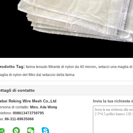
,
rodotto Tag:
farina tessuto filtrante di nylon da 40 micron
setacci una maglia d
aglia di nylon del filtro dal setaccio della farina
ttagli di contatto
ebei Reking Wire Mesh Co.,Ltd
Invia la tua richiesta
ersona di contatto:
Miss. Ada Wong
elefono:
008613473759795
ax:
86-311-89635066