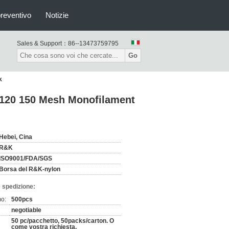
preventivo
Notizie
Sales & Support：
86--13473759795
Go
k
co 120 150 Mesh Monofilament
Hebei, Cina
R&K
ISO9001/FDA/SGS
Borsa del R&K-nylon
 spedizione:
mo:
500pcs
negotiable
50 pc/pacchetto, 50packs/carton. O
come vostra richiesta.