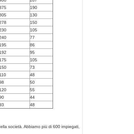
400
207
375
190
305
130
278
150
230
105
240
77
195
86
192
95
175
105
150
73
110
48
98
50
120
55
90
44
93
48
lla società. Abbiamo più di 600 impiegati,