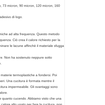
n, 73 micron, 90 micron, 120 micron, 160
adesivo di logo.
caniche ad alta frequenza. Questo metodo
quenza. Ciò crea il calore richiesto per la
iminare le lacune affinchè il materiale sfugga
ture. Non ha sostenuto neppure sotto
e.
e materie termoplastiche a fondersi. Poi
ri. Una cucitura è formata mentre il
ucitura impermeabile. Gli svantaggi sono
alore.
rte quanto cucendo. Abbiamo visto che una
calore alto usato per fare la cucitura, non