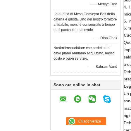
può
—— Mervyn Roe
4. 
mic
La qualità di Mesh Conveyor Belt della
catena è giusta. Uno del nostro fornitore
5. i
affidabile, merci è consegnato a tempo
6. 
ed il pacchetto piacevole.
Cuc
—— Dina Chek
Que
Nastro trasportatore che perfetto del
impi
cavo piano abbiamo acquistato, basso
sald
costo e buon servizio.
a da
—— Bahram Vand
Deb
pres
Sono ora online in chat
Leg
Un p
son
mat
rigi
Deb
cer