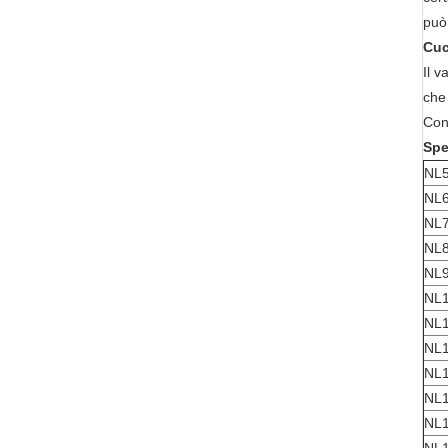
può 
Cuc
Il v
che 
Conc
Spe
NL5
NL6
NL7
NL8
NL9
NL1
NL1
NL1
NL1
NL1
NL1