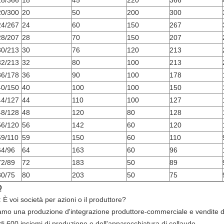
8/366
18
45
220
366
0/300
20
50
200
300
4/267
24
60
150
267
8/207
28
70
150
207
0/213
30
76
120
213
2/213
32
80
100
213
6/178
36
90
100
178
0/150
40
100
100
150
4/127
44
110
100
127
8/128
48
120
80
128
6/120
56
142
60
120
9/110
59
150
60
110
4/96
64
163
60
96
2/89
72
183
50
89
0/75
80
203
50
75
Q
 È voi società per azioni o il produttore?
iamo una produzione d'integrazione produttore-commerciale e vendite de
di 600 insiemi di produzione e dell'apparecchiatura di collaudo.