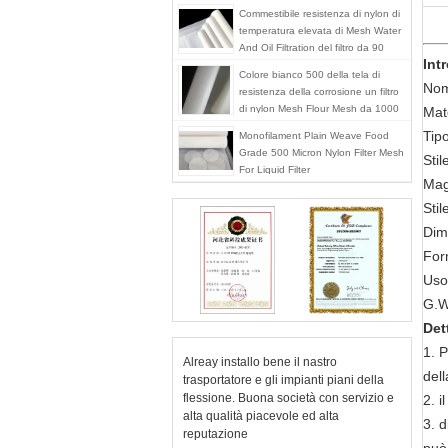
Commestibile resistenza di nylon di
temperatura elevata di Mesh Water
And Oil Filtration del filtro da 90
Int
micron
Colore bianco 500 della tela di
Nome
resistenza della corrosione un filtro
di nylon Mesh Flour Mesh da 1000
Mat
micron
Tipo
Monofilament Plain Weave Food
Grade 500 Micron Nylon Filter Mesh
Stil
For Liquid Filter
Mag
Sti
Dim
For
Uso:
G.W
Det
1. 
Alreay installo bene il nastro
dell
trasportatore e gli impianti piani della
flessione. Buona società con servizio e
2. i
alta qualità piacevole ed alta
3. d
reputazione