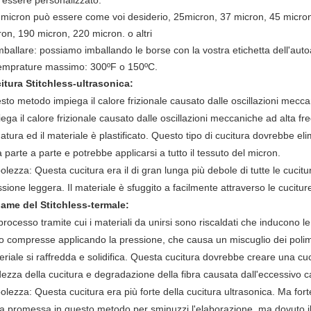
 essere personalizzato.
il micron può essere come voi desiderio, 25micron, 37 micron, 45 micro
ron, 190 micron, 220 micron. o altri
mballare: possiamo imballando le borse con la vostra etichetta dell'auto
temprature massimo: 300ºF o 150ºC.
itura Stitchless-ultrasonica:
sto metodo impiega il calore frizionale causato dalle oscillazioni mec
ega il calore frizionale causato dalle oscillazioni meccaniche ad alta fre
atura ed il materiale è plastificato. Questo tipo di cucitura dovrebbe el
 parte a parte e potrebbe applicarsi a tutto il tessuto del micron.
olezza: Questa cucitura era il di gran lunga più debole di tutte le cuci
sione leggera. Il materiale è sfuggito a facilmente attraverso le cucitur
ame del Stitchless-termale:
rocesso tramite cui i materiali da unirsi sono riscaldati che inducono l
o compresse applicando la pressione, che causa un miscuglio dei polime
eriale si raffredda e solidifica. Questa cucitura dovrebbe creare una c
dezza della cucitura e degradazione della fibra causata dall'eccessivo c
olezza: Questa cucitura era più forte della cucitura ultrasonica. Ma fo
ta promessa in questo metodo per sminuzzi l'elaborazione, ma dovuto il 