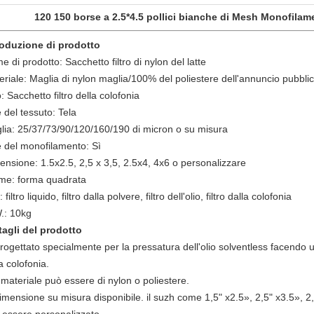
120 150 borse a 2.5*4.5 pollici bianche di Mesh Monofilame
roduzione di prodotto
 di prodotto: Sacchetto filtro di nylon del latte
eriale: Maglia di nylon maglia/100% del poliestere dell'annuncio pubbli
: Sacchetto filtro della colofonia
e del tessuto: Tela
lia: 25/37/73/90/120/160/190 di micron o su misura
le del monofilamento: Sì
ensione: 1.5x2.5, 2,5 x 3,5, 2.5x4, 4x6 o personalizzare
me: forma quadrata
 filtro liquido, filtro dalla polvere, filtro dell'olio, filtro dalla colofonia
.: 10kg
tagli del prodotto
Progettato specialmente per la pressatura dell'olio solventless facendo 
a colofonia.
l materiale può essere di nylon o poliestere.
imensione su misura disponibile. il suzh come 1,5" x2.5», 2,5" x3.5», 2,