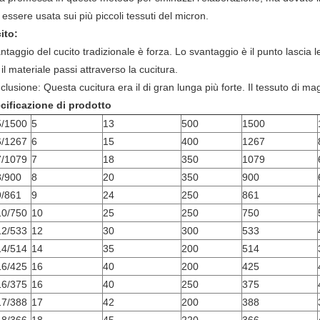
essere usata sui più piccoli tessuti del micron.
ito:
antaggio del cucito tradizionale è forza. Lo svantaggio è il punto lascia
il materiale passi attraverso la cucitura.
lusione: Questa cucitura era il di gran lunga più forte. Il tessuto di m
cificazione di prodotto
/1500
5
13
500
1500
/1267
6
15
400
1267
/1079
7
18
350
1079
/900
8
20
350
900
/861
9
24
250
861
0/750
10
25
250
750
2/533
12
30
300
533
4/514
14
35
200
514
6/425
16
40
200
425
6/375
16
40
250
375
7/388
17
42
200
388