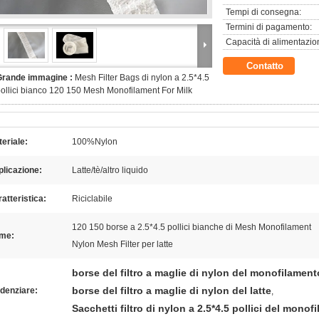
Tempi di consegna:
Termini di pagamento:
Capacità di alimentazio
Contatto
Grande immagine :
Mesh Filter Bags di nylon a 2.5*4.5
ollici bianco 120 150 Mesh Monofilament For Milk
eriale:
100%Nylon
licazione:
Latte/tè/altro liquido
atteristica:
Riciclabile
120 150 borse a 2.5*4.5 pollici bianche di Mesh Monofilament
me:
Nylon Mesh Filter per latte
borse del filtro a maglie di nylon del monofilament
borse del filtro a maglie di nylon del latte
denziare:
,
Sacchetti filtro di nylon a 2.5*4.5 pollici del monof