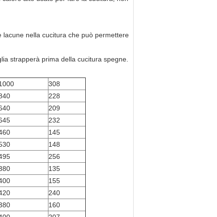
 le lacune nella cucitura che può permettere
aglia strapperà prima della cucitura spegne.
1000
308
840
228
640
209
645
232
460
145
530
148
495
256
380
135
400
155
420
240
380
160