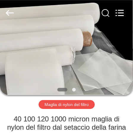
2026
Hebei
Reking
Wire
Mesh
Co.,Ltd.
All
Rights
CASA
Reserved.
PRODOTTI
CIRCA
NOI
GIRO
DELLA
Maglia di nylon del filtro
FABBRICA
40 100 120 1000 micron maglia di
nylon del filtro dal setaccio della farina