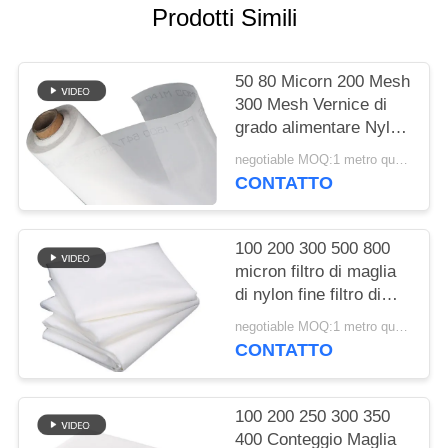
SITO
Prodotti Simili
PRIVACY
50 80 Micorn 200 Mesh
POLICY
300 Mesh Vernice di
grado alimentare Nylon
Filter Mesh Stoffa
negotiable MOQ:1 metro quadrato
tessuta
CONTATTO
100 200 300 500 800
micron filtro di maglia
di nylon fine filtro di
stoffa per succo di latte
negotiable MOQ:1 metro quadrato
fredda birra di qualità
CONTATTO
alimentare filtro di
maglia di separazione
100 200 250 300 350
400 Conteggio Maglia