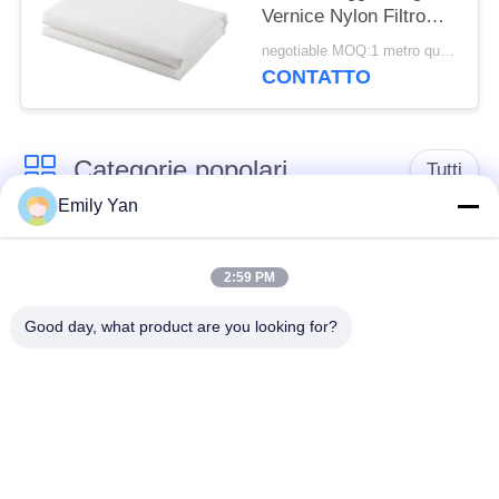
Vernice Nylon Filtro
Maglia Tessuto Tessuto
negotiable MOQ:1 metro quadrato
Filtrante
CONTATTO
Categorie popolari
Tutti
Emily Yan
cinghia della rete
Cinghia a spirale
metallica del
2:59 PM
della maglia
trasportatore
Good day, what product are you looking for?
Cinghia piana della
nastro trasportatore a
rete metallica
catena della maglia
Nastro trasportatore
Cinghia equilibrata
piano della flessione
composta