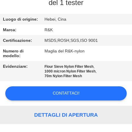
CONTROLLO
del 1 tester
DI
Luogo di origine:
Hebei, Cina
QUALITÀ
Marca:
R&K
CONTATTICI
Certificazione:
MSDS,ROSH,SGS,ISO 9001
Numero di
Maglia del R&K-nylon
modello:
NOTIZIE
Evidenziare:
,
Flour Sieve Nylon Filter Mesh
,
1000 micron Nylon Filter Mesh
RICHIEDA
70m Nylon Filter Mesh
UNA
CONTATTACI!
CITAZIONE
MAPPA
DETTAGLI DI APERTURA
DEL