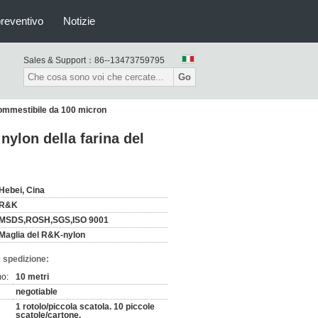
preventivo
Notizie
Sales & Support：
86--13473759795
Go
 commestibile da 100 micron
nylon della farina del
Hebei, Cina
R&K
MSDS,ROSH,SGS,ISO 9001
Maglia del R&K-nylon
 spedizione:
mo:
10 metri
negotiable
1 rotolo/piccola scatola. 10 piccole
scatole/cartone.