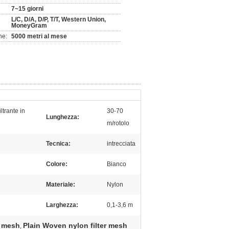
7~15 giorni
L/C, D/A, D/P, T/T, Western Union,
MoneyGram
ne:
5000 metri al mese
ltrante in
30-70
Lunghezza:
m/rotolo
Tecnica:
intrecciata
Colore:
Bianco
Materiale:
Nylon
Larghezza:
0,1-3,6 m
r mesh
Plain Woven nylon filter mesh
,