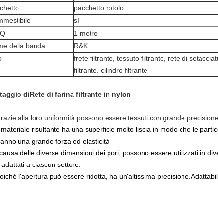
chetto
pacchetto rotolo
mestibile
sì
Q
1 metro
e della banda
R&K
o
f
rete filtrante, tessuto filtrante, rete di setacci
filtrante, cilindro filtrante
taggio di
Rete di farina filtrante in nylon
Grazie alla loro uniformità possono essere tessuti con grande precisione
l materiale risultante ha una superficie molto liscia in modo che le partic
Hanno una grande forza ed elasticità
causa delle diverse dimensioni dei pori, possono essere utilizzati in dive
adattati a ciascun settore.
oiché l'apertura può essere ridotta, ha un'altissima precisione.Adattabile 