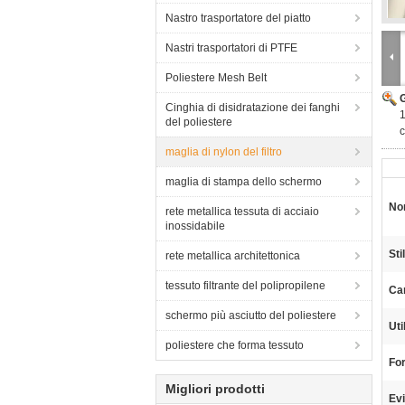
Nastro trasportatore del piatto
Nastri trasportatori di PTFE
Poliestere Mesh Belt
Cinghia di disidratazione dei fanghi
1
del poliestere
c
maglia di nylon del filtro
maglia di stampa dello schermo
No
rete metallica tessuta di acciaio
inossidabile
Sti
rete metallica architettonica
tessuto filtrante del polipropilene
Car
schermo più asciutto del poliestere
Uti
poliestere che forma tessuto
For
Migliori prodotti
Evi