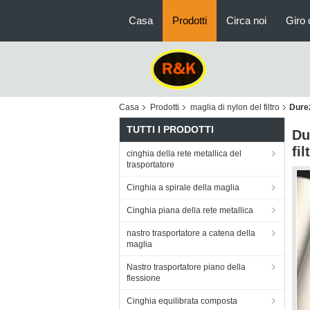
Casa
Prodotti
Circa noi
Giro 
Casa
Prodotti
maglia di nylon del filtro
Durez
TUTTI I PRODOTTI
Du
fi
cinghia della rete metallica del
trasportatore
Cinghia a spirale della maglia
Cinghia piana della rete metallica
nastro trasportatore a catena della
maglia
Nastro trasportatore piano della
flessione
Cinghia equilibrata composta