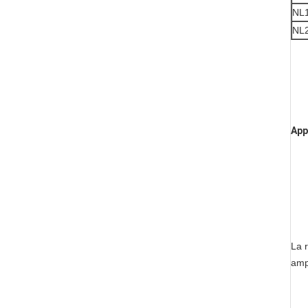
NL
NL
App
La r
ampi