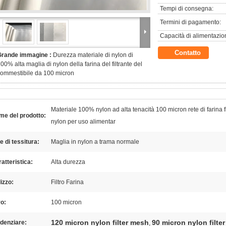
Tempi di consegna:
Termini di pagamento:
Capacità di alimentazio
Contatto
Grande immagine :
Durezza materiale di nylon di
00% alta maglia di nylon della farina del filtrante del
ommestibile da 100 micron
Materiale 100% nylon ad alta tenacità 100 micron rete di farina fi
me del prodotto:
nylon per uso alimentar
le di tessitura:
Maglia in nylon a trama normale
atteristica:
Alta durezza
lizzo:
Filtro Farina
o:
100 micron
120 micron nylon filter mesh
90 micron nylon filte
denziare:
,