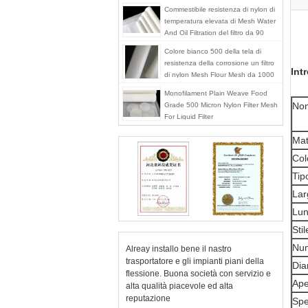
Commestibile resistenza di nylon di
temperatura elevata di Mesh Water
And Oil Filtration del filtro da 90
micron
Colore bianco 500 della tela di
resistenza della corrosione un filtro
Int
di nylon Mesh Flour Mesh da 1000
micron
Monofilament Plain Weave Food
Nom
Grade 500 Micron Nylon Filter Mesh
For Liquid Filter
Mat
Col
Tip
Lar
Lun
Sti
Num
Alreay installo bene il nastro
trasportatore e gli impianti piani della
Dia
flessione. Buona società con servizio e
Ape
alta qualità piacevole ed alta
reputazione
Spe