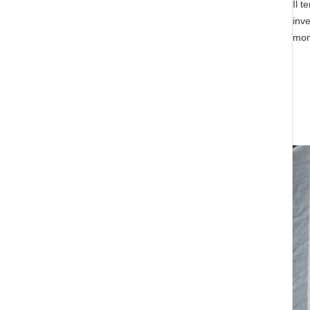
Il t
inve
mon