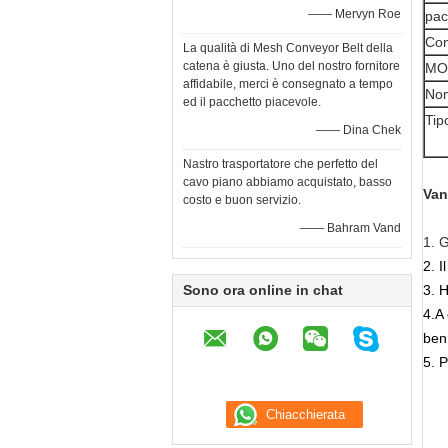
—— Mervyn Roe
pac
Com
La qualità di Mesh Conveyor Belt della
catena è giusta. Uno del nostro fornitore
MO
affidabile, merci è consegnato a tempo
Nom
ed il pacchetto piacevole.
Tip
—— Dina Chek
Nastro trasportatore che perfetto del
cavo piano abbiamo acquistato, basso
Van
costo e buon servizio.
—— Bahram Vand
1. 
2. I
Sono ora online in chat
3. 
4.
A 
ben 
5. P