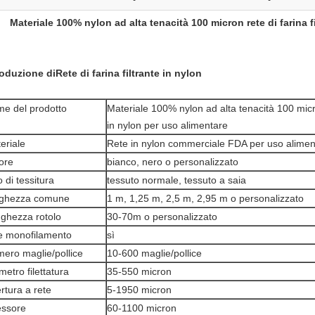
Materiale 100% nylon ad alta tenacità 100 micron rete di farina f
roduzione di
Rete di farina filtrante in nylon
e del prodotto
Materiale 100% nylon ad alta tenacità 100 micron
in nylon per uso alimentare
eriale
Rete in nylon commerciale FDA per uso alimen
ore
bianco, nero o personalizzato
o di tessitura
tessuto normale, tessuto a saia
ghezza comune
1 m, 1,25 m, 2,5 m, 2,95 m o personalizzato
ghezza rotolo
30-70m o personalizzato
le monofilamento
sì
ero maglie/pollice
10-600 maglie/pollice
metro filettatura
35-550 micron
rtura a rete
5-1950 micron
ssore
60-1100 micron