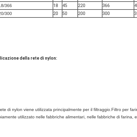
18/366
18
45
220
366
4
20/300
20
50
200
300
3
licazione della rete di nylon:
ete di nylon viene utilizzata principalmente per il filtraggio.Filtro per fari
amente utilizzato nelle fabbriche alimentari, nelle fabbriche di farina, e