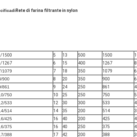
cifica
di
Rete di farina filtrante in nylon
5/1500
5
13
500
1500
1
6/1267
6
15
400
1267
8
7/1079
7
18
350
1079
6
8/900
8
20
350
900
6
9/861
9
24
250
861
4
10/750
10
25
250
750
5
12/533
12
30
300
533
4
14/514
14
35
200
514
3
16/425
16
40
200
425
4
16/375
16
40
250
375
4
17/388
17
42
200
388
3