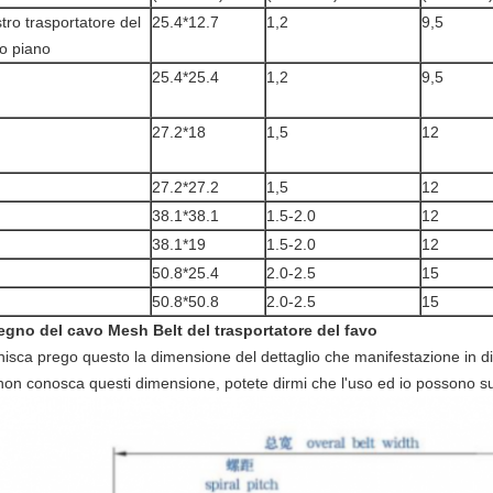
tro trasportatore del
25.4*12.7
1,2
9,5
o piano
25.4*25.4
1,2
9,5
27.2*18
1,5
12
27.2*27.2
1,5
12
38.1*38.1
1.5-2.0
12
38.1*19
1.5-2.0
12
50.8*25.4
2.0-2.5
15
50.8*50.8
2.0-2.5
15
egno del cavo Mesh Belt del trasportatore del favo
nisca prego questo la dimensione del dettaglio che manifestazione in di
non conosca questi dimensione, potete dirmi che l'uso ed io possono sug