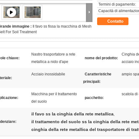
Termini di pagamento:
Capacità di alimentazio
Contatto
Grande immagine :
Il favo ss fissa la macchina di Mesh
elt For Soil Treatment
Nastro trasportatore a rete
Cinghia de
ole chiave:
nome del prodotto:
metallica a nido d'ape
acciaio in
Acciaio inossidabile
Caratteristiche
ampio spa
eriale:
principali:
Macchina per il trattamento
scatola d
licazione:
pacchetto:
del suolo
il favo ss la cinghia della rete metallica
,
il trattamento del suolo ss la cinghia della rete met
denziare:
cinghia della rete metallica del trasportatore di tr