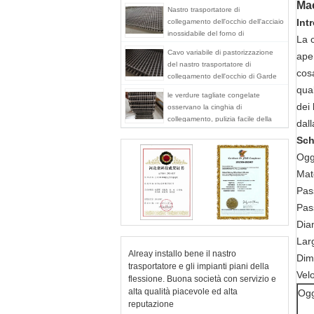
Mac
Nastro trasportatore di
Int
collegamento dell'occhio dell'acciaio
inossidabile del forno di
La c
essiccazione delle verdure 304
Cavo variabile di pastorizzazione
aper
del nastro trasportatore di
cosa
collegamento dell'occhio di Garde
dell'alimento che spazia superficie
qual
le verdure tagliate congelate
piana
dei 
osservano la cinghia di
collegamento, pulizia facile della
dall
cinghia della rete metallica del
Sch
commestibile
Ogg
Mate
Pass
Pass
Diam
Larg
Alreay installo bene il nastro
Dime
trasportatore e gli impianti piani della
Vel
flessione. Buona società con servizio e
alta qualità piacevole ed alta
Ogg
reputazione