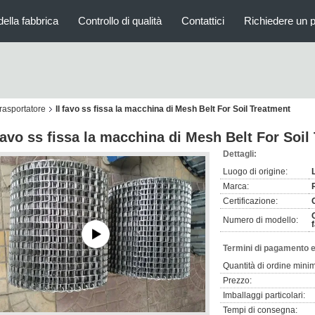
della fabbrica
Controllo di qualità
Contattici
Richiedere un 
trasportatore
Il favo ss fissa la macchina di Mesh Belt For Soil Treatment
 favo ss fissa la macchina di Mesh Belt For Soil
Dettagli:
Luogo di origine:
Marca:
Certificazione:
Numero di modello:
Termini di pagamento e
Quantità di ordine mini
Prezzo:
Imballaggi particolari:
Tempi di consegna: