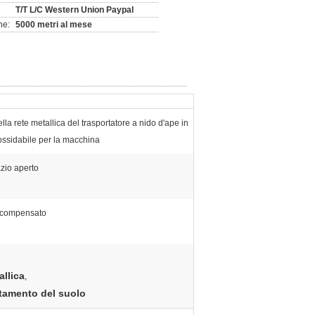
T/T L/C Western Union Paypal
ne:
5000 metri al mese
lla rete metallica del trasportatore a nido d'ape in
ossidabile per la macchina
zio aperto
i compensato
allica
,
attamento del suolo