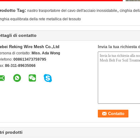
,
rodotto Tag:
nastro trasportatore del cavo dell'acciaio inossidabile
cinghia dell
inghia equilibrata della rete metallica del tessuto
ttagli di contatto
ebei Reking Wire Mesh Co.,Ltd
Invia la tua richiesta
ersona di contatto:
Miss. Ada Wong
elefono:
008613473759795
ax:
86-311-89635066
tri prodotti