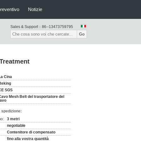
preventivo
Notizie
Sales & Support：
86--13473759795
Go
 Treatment
La Cina
Reking
CE SGS
Cavo Mesh Belt del trasportatore del
favo
 spedizione:
mo:
3 metri
negotiable
Contenitore di compensato
fino alla vostra quantità