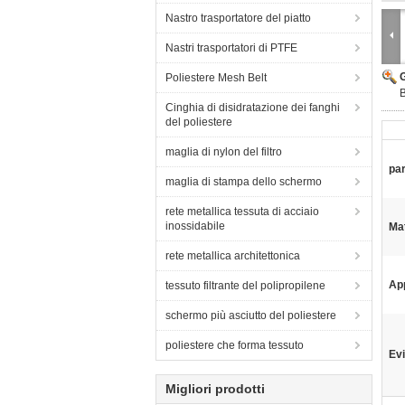
Nastro trasportatore del piatto
Nastri trasportatori di PTFE
Poliestere Mesh Belt
B
Cinghia di disidratazione dei fanghi
del poliestere
maglia di nylon del filtro
par
maglia di stampa dello schermo
rete metallica tessuta di acciaio
inossidabile
Mat
rete metallica architettonica
App
tessuto filtrante del polipropilene
schermo più asciutto del poliestere
poliestere che forma tessuto
Evi
Migliori prodotti