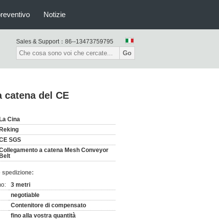
preventivo
Notizie
Sales & Support：
86--13473759795
Go
 catena del CE
La Cina
Reking
CE SGS
Collegamento a catena Mesh Conveyor
Belt
 spedizione:
mo:
3 metri
negotiable
Contenitore di compensato
fino alla vostra quantità