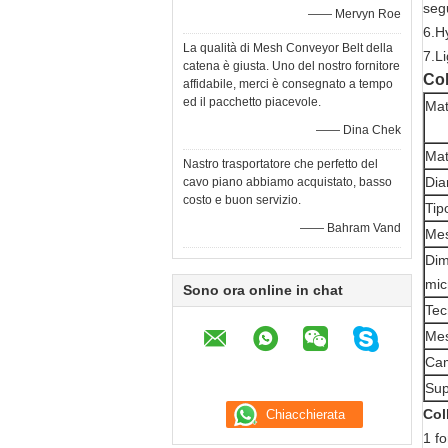
seg
—— Mervyn Roe
6.Hy
La qualità di Mesh Conveyor Belt della
7.Li
catena è giusta. Uno del nostro fornitore
Col
affidabile, merci è consegnato a tempo
ed il pacchetto piacevole.
Mat
—— Dina Chek
Mat
Nastro trasportatore che perfetto del
Dia
cavo piano abbiamo acquistato, basso
costo e buon servizio.
Tip
—— Bahram Vand
Mes
Dim
mic
Sono ora online in chat
Tec
Mes
Ca
Sup
Col
1 f