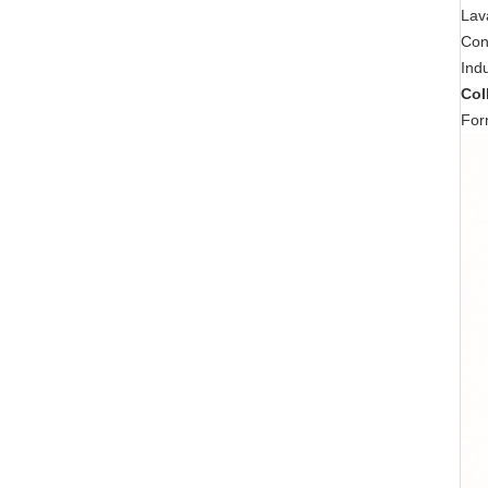
Lav
Con
Indu
Col
Forn