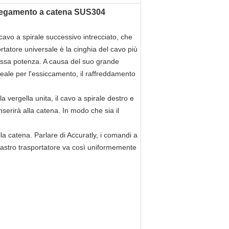
llegamento a catena SUS304
cavo a spirale successivo intrecciato, che
tatore universale è la cinghia del cavo più
assa potenza. A causa del suo grande
deale per l'essiccamento, il raffreddamento
a vergella unita, il cavo a spirale destro e
nserirà alla catena. In modo che sia il
la catena. Parlare di Accuratly, i comandi a
 nastro trasportatore va così uniformemente