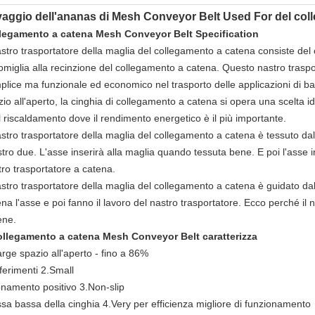
aggio dell'ananas di Mesh Conveyor Belt Used For del co
legamento a catena Mesh Conveyor Belt Specification
astro trasportatore della maglia del collegamento a catena consiste del 
omiglia alla recinzione del collegamento a catena. Questo nastro traspor
plice ma funzionale ed economico nel trasporto delle applicazioni di b
io all'aperto, la cinghia di collegamento a catena si opera una scelta i
l riscaldamento dove il rendimento energetico è il più importante.
astro trasportatore della maglia del collegamento a catena è tessuto dall
stro due. L'asse inserirà alla maglia quando tessuta bene. E poi l'asse i
tro trasportatore a catena.
astro trasportatore della maglia del collegamento a catena è guidato dal
na l'asse e poi fanno il lavoro del nastro trasportatore. Ecco perché il
ene.
collegamento a catena Mesh Conveyor Belt caratterizza
rge spazio all'aperto - fino a 86%
ferimenti 2.Small
onamento positivo 3.Non-slip
sa bassa della cinghia 4.Very per efficienza migliore di funzionamento