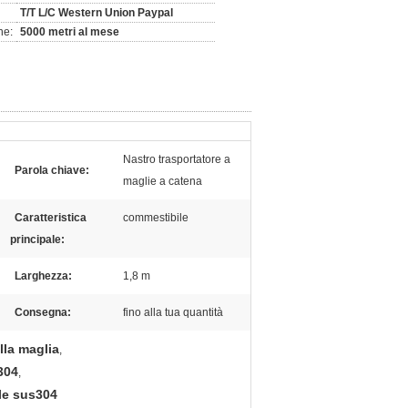
T/T L/C Western Union Paypal
ne:
5000 metri al mese
Nastro trasportatore a
Parola chiave:
maglie a catena
Caratteristica
commestibile
principale:
Larghezza:
1,8 m
Consegna:
fino alla tua quantità
lla maglia
,
304
,
ile sus304