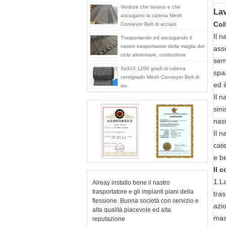
Verdure che lavano e che
Lav
asciugano la catena Mesh
Col
Conveyor Belt di acciaio
inossidabile 304
Il n
Trasportando ed asciugando il
nastro trasportatore della maglia del
ass
ciclo alimentare, costruzione
sem
Ss310 1200 gradi di catena
spaz
centigrado Mesh Conveyor Belt di
ed i
iso
Il n
sini
nas
Il n
cate
e b
Il 
1.La
Alreay installo bene il nastro
trasportatore e gli impianti piani della
tras
flessione. Buona società con servizio e
azi
alta qualità piacevole ed alta
mas
reputazione