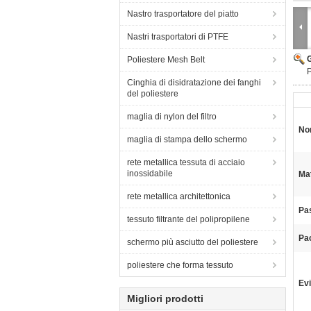
Nastro trasportatore del piatto
Nastri trasportatori di PTFE
Poliestere Mesh Belt
P
Cinghia di disidratazione dei fanghi
del poliestere
maglia di nylon del filtro
No
maglia di stampa dello schermo
rete metallica tessuta di acciaio
inossidabile
Mat
rete metallica architettonica
Pas
tessuto filtrante del polipropilene
Pa
schermo più asciutto del poliestere
poliestere che forma tessuto
Evi
Migliori prodotti