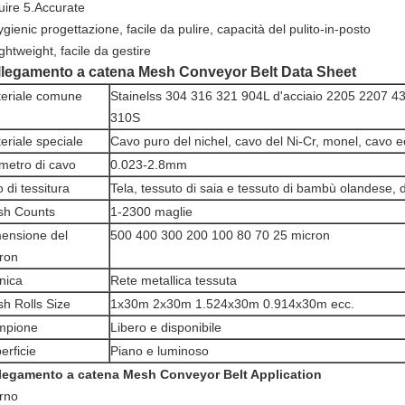
uire 5.Accurate
gienic progettazione, facile da pulire, capacità del pulito-in-posto
ghtweight, facile da gestire
legamento a catena Mesh Conveyor Belt Data Sheet
eriale comune
Stainelss 304 316 321 904L d'acciaio 2205 2207 4
310S
eriale speciale
Cavo puro del nichel, cavo del Ni-Cr, monel, cavo ec
metro di cavo
0.023-2.8mm
o di tessitura
Tela, tessuto di saia e tessuto di bambù olandese, 
h Counts
1-2300 maglie
ensione del
500 400 300 200 100 80 70 25 micron
ron
nica
Rete metallica tessuta
h Rolls Size
1x30m 2x30m 1.524x30m 0.914x30m ecc.
mpione
Libero e disponibile
erficie
Piano e luminoso
legamento a catena Mesh Conveyor Belt Application
orno