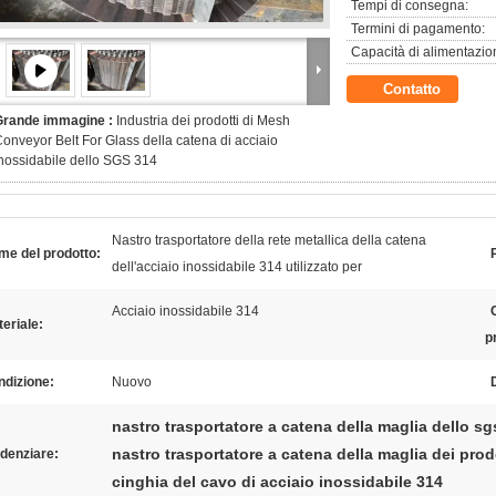
Tempi di consegna:
Termini di pagamento:
Capacità di alimentazio
Contatto
Grande immagine :
Industria dei prodotti di Mesh
onveyor Belt For Glass della catena di acciaio
nossidabile dello SGS 314
Nastro trasportatore della rete metallica della catena
me del prodotto:
dell'acciaio inossidabile 314 utilizzato per
Acciaio inossidabile 314
eriale:
p
ndizione:
Nuovo
nastro trasportatore a catena della maglia dello sg
nastro trasportatore a catena della maglia dei prodo
denziare:
cinghia del cavo di acciaio inossidabile 314