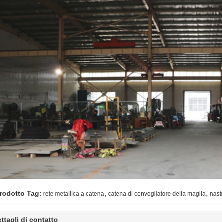
,
,
rodotto Tag:
rete metallica a catena
catena di convogliatore della maglia
nast
ttagli di contatto