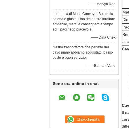
—— Mervyn Roe
Mat
La qualità di Mesh Conveyor Belt della
catena è giusta. Uno del nostro fornitore
Dim
affidabile, merci è consegnato a tempo
Pac
ed il pacchetto piacevole.
Ser
—— Dina Chek
al c
Nastro trasportatore che perfetto del
Cav
cavo piano abbiamo acquistato, basso
costo e buon servizio.
—— Bahram Vand
Sono ora online in chat
Cav
Il n
cera
diff