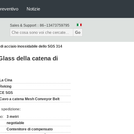
preventivo
Notizie
Sales & Support：
86--13473759795
Go
 di acciaio inossidabile dello SGS 314
Glass della catena di
La Cina
Reking
CE SGS
Cavo a catena Mesh Conveyor Belt
 spedizione:
mo:
3 metri
negotiable
Contenitore di compensato