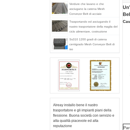
Verdure che lavano e che
Un'
asciugano la catena Mesh
Bel
Conveyor Belt di acciaio
inossidabile 304
Cav
Trasportando ed asciugando il
nastro trasportatore della maglia del
ciclo alimentare, costruzione
Ss310 1200 gradi di catena
centigrado Mesh Conveyor Belt di
iso
Alreay installo bene il nastro
trasportatore e gli impianti piani della
flessione. Buona società con servizio e
alta qualità piacevole ed alta
reputazione
Par