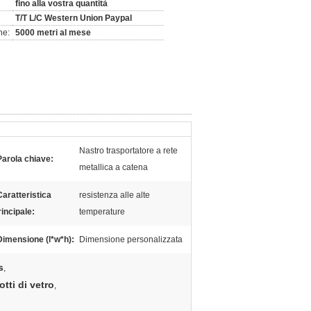
fino alla vostra quantità
T/T L/C Western Union Paypal
ne:
5000 metri al mese
Nastro trasportatore a rete
Parola chiave:
metallica a catena
Caratteristica
resistenza alle alte
rincipale:
temperature
Dimensione (l*w*h):
Dimensione personalizzata
s
,
tti di vetro
,