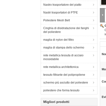
Nastro trasportatore del piatto
Nastri trasportatori di PTFE
Poliestere Mesh Belt
Cinghia di disidratazione dei fanghi
C
del poliestere
i
maglia di nylon del filtro
maglia di stampa dello schermo
No
rete metallica tessuta di acciaio
inossidabile
rete metallica architettonica
Mat
tessuto filtrante del polipropilene
Co
schermo più asciutto del poliestere
poliestere che forma tessuto
Evi
Migliori prodotti