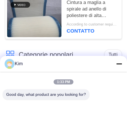
torre a maglia piatta
Cintura a maglia a
spirale ad anello di
poliestere di alta
qualità, cintura a
According to customer requirements MOQ:1 metro
maglia a filtro 100% di
CONTATTO
poliestere, cintura a
maglia a tessuto
semplice di poliestere
Categorie popolari
Tutti
Kim
cinghia della rete
Cinghia a spirale
metallica del
1:33 PM
della maglia
trasportatore
Good day, what product are you looking for?
Cinghia piana della
nastro trasportatore a
rete metallica
catena della maglia