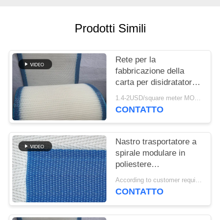
SITO
Prodotti Simili
PRIVACY
POLICY
Rete per la
fabbricazione della
carta per disidratatori,
Rete formata in
1.4-2USD/square meter MOQ:meetr 1square
poliestere, Nastro a
CONTATTO
rete per la
disidratazione della
polpa di lavaggio
Nastro trasportatore a
spirale modulare in
poliestere
polioxometilene
According to customer requirements MOQ:1 metro
plastico congelato per
CONTATTO
alimenti, nastro
essiccatore a maglia a