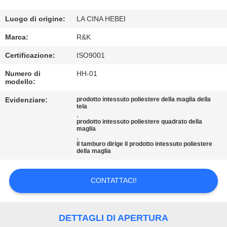
CONTROLLO
DI
Luogo di origine:
LA CINA HEBEI
QUALITÀ
Marca:
R&K
Certificazione:
ISO9001
CONTATTICI
Numero di
HH-01
modello:
NOTIZIE
Evidenziare:
prodotto intessuto poliestere della maglia della
tela
,
prodotto intessuto poliestere quadrato della
RICHIEDA
maglia
,
il tamburo dirige il prodotto intessuto poliestere
UNA
della maglia
CITAZIONE
CONTATTACI!
MAPPA
DEL
DETTAGLI DI APERTURA