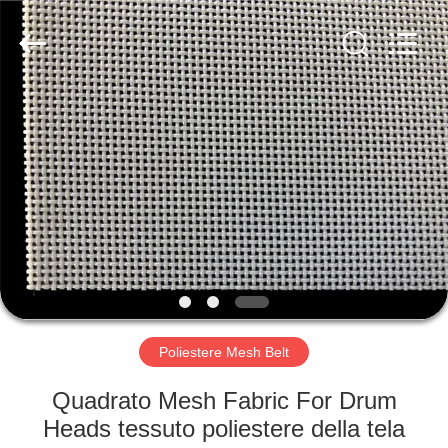
2026
Hebei
Reking
Wire
Mesh
Co.,Ltd.
All
Rights
CASA
Reserved.
PRODOTTI
CIRCA
NOI
GIRO
DELLA
Poliestere Mesh Belt
FABBRICA
Quadrato Mesh Fabric For Drum
Heads tessuto poliestere della tela