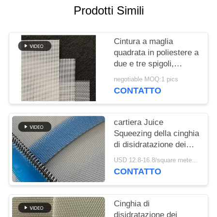
SITO
Prodotti Simili
PRIVACY
Cintura a maglia
POLICY
quadrata in poliestere a
due e tre spigoli,
utilizzata per la
negotiable MOQ:1 pics
fabbricazione di carta
CONTATTO
da imballaggio
cartiera Juice
Squeezing della cinghia
di disidratazione dei
fanghi del poliestere di
USD 12.8-16.8/square meter MOQ:meetr 1square
larghezza di 0.2m
CONTATTO
Cinghia di
disidratazione dei