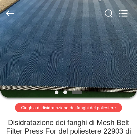
2026
Hebei
Reking
Wire
Mesh
Co.,Ltd.
All
Rights
CASA
Reserved.
PRODOTTI
CIRCA
NOI
GIRO
DELLA
Cinghia di disidratazione dei fanghi del poliestere
FABBRICA
Disidratazione dei fanghi di Mesh Belt
Filter Press For del poliestere 22903 di