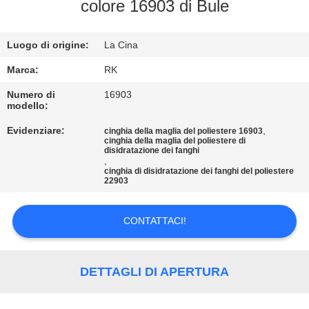
CONTROLLO
colore 16903 di Bule
DI
Luogo di origine:
La Cina
QUALITÀ
Marca:
RK
CONTATTICI
Numero di
16903
modello:
Evidenziare:
,
cinghia della maglia del poliestere 16903
NOTIZIE
cinghia della maglia del poliestere di
disidratazione dei fanghi
,
cinghia di disidratazione dei fanghi del poliestere
RICHIEDA
22903
UNA
CONTATTACI!
CITAZIONE
MAPPA
DETTAGLI DI APERTURA
DEL