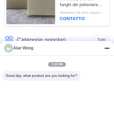
fanghi del poliestere
del panno 30meter
Determine the price based on the quantity MOQ:1 metro
della filtropressa del
CONTATTO
fango
Categorie popolari
Tutti
Alair Wong
cinghia della rete
Cinghia a spirale
metallica del
7:09 PM
della maglia
trasportatore
Good day, what product are you looking for?
Cinghia piana della
nastro trasportatore a
rete metallica
catena della maglia
Nastro trasportatore
Cinghia equilibrata
piano della flessione
composta