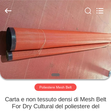
2026
Hebei
Reking
Wire
Mesh
Co.,Ltd.
All
Rights
CASA
Reserved.
PRODOTTI
CIRCA
NOI
GIRO
DELLA
Poliestere Mesh Belt
FABBRICA
Carta e non tessuto densi di Mesh Belt
For Dry Cultural del poliestere del