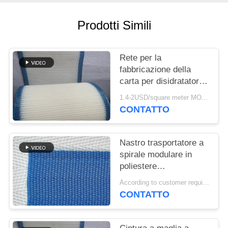
SITO
Prodotti Simili
PRIVACY
POLICY
Rete per la
fabbricazione della
carta per disidratatori,
Rete formata in
1.4-2USD/square meter MOQ:meetr 1square
poliestere, Nastro a
CONTATTO
rete per la
disidratazione della
polpa di lavaggio
Nastro trasportatore a
spirale modulare in
poliestere
polioxometilene
According to customer requirements MOQ:1 metro
plastico congelato per
CONTATTO
alimenti, nastro
essiccatore a maglia a
torre a maglia piatta