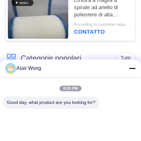
Cintura a maglia a
spirale ad anello di
poliestere di alta
qualità, cintura a
According to customer requirements MOQ:1 metro
maglia a filtro 100% di
CONTATTO
poliestere, cintura a
maglia a tessuto
semplice di poliestere
Categorie popolari
Tutti
Alair Wong
cinghia della rete
Cinghia a spirale
metallica del
8:05 PM
della maglia
trasportatore
Good day, what product are you looking for?
Cinghia piana della
nastro trasportatore a
rete metallica
catena della maglia
Nastro trasportatore
Cinghia equilibrata