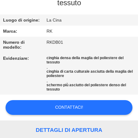
CONTROLLO
tessuto
DI
Luogo di origine:
La Cina
QUALITÀ
Marca:
RK
CONTATTICI
Numero di
RKDB01
modello:
Evidenziare:
cinghia densa della maglia del poliestere del
NOTIZIE
tessuto
,
cinghia di carta culturale asciutta della maglia del
poliestere
RICHIEDA
,
schermo più asciutto del poliestere denso del
UNA
tessuto
CITAZIONE
CONTATTACI!
MAPPA
DEL
DETTAGLI DI APERTURA