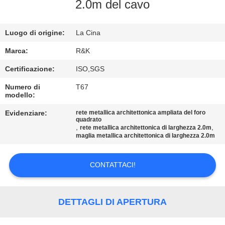
CONTROLLO
2.0m del cavo
DI
Luogo di origine:
La Cina
QUALITÀ
Marca:
R&K
CONTATTICI
Certificazione:
ISO,SGS
Numero di
T67
modello:
NOTIZIE
Evidenziare:
rete metallica architettonica ampliata del foro
quadrato
,
,
RICHIEDA
rete metallica architettonica di larghezza 2.0m
maglia metallica architettonica di larghezza 2.0m
UNA
CITAZIONE
CONTATTACI!
MAPPA
DETTAGLI DI APERTURA
DEL