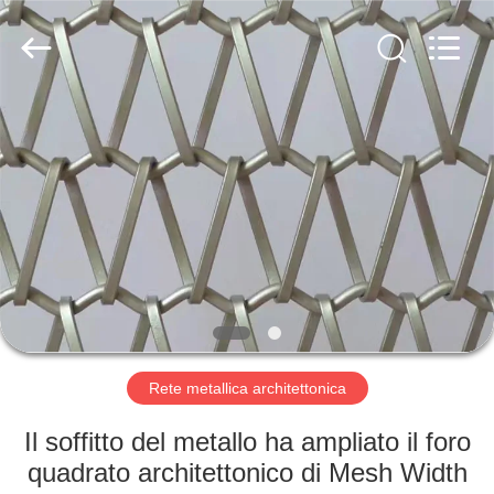
2026
Hebei
Reking
Wire
Mesh
Co.,Ltd.
All
Rights
CASA
Reserved.
PRODOTTI
CIRCA
NOI
GIRO
DELLA
Rete metallica architettonica
FABBRICA
Il soffitto del metallo ha ampliato il foro
quadrato architettonico di Mesh Width