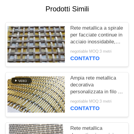
SITO
Prodotti Simili
PRIVACY
Rete metallica a spirale
POLICY
per facciate continue in
acciaio inossidabile,
tende decorative per
negotiable MOQ:3 metri
hotel, rete metallica per
CONTATTO
decorazioni
architettoniche per
facciate
Ampia rete metallica
decorativa
personalizzata in filo di
rame in acciaio
negotiable MOQ:3 metri
inossidabile per la
CONTATTO
costruzione di facciate
continue
Rete metallica