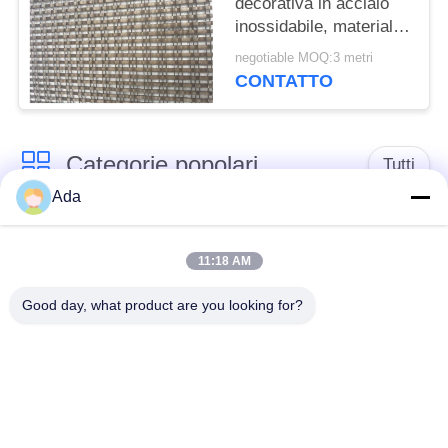
decorativa in acciaio
inossidabile, materiali
personalizzabili per la
negotiable MOQ:3 metri
decorazione di hotel,
CONTATTO
centri commerciali e
facciate di edifici
Categorie popolari
Tutti
Ada
cinghia della rete
Cinghia a spirale
metallica del
11:18 AM
della maglia
trasportatore
Good day, what product are you looking for?
Cinghia piana della
nastro trasportatore a
rete metallica
catena della maglia
Nastro trasportatore
Cinghia equilibrata
piano della flessione
composta