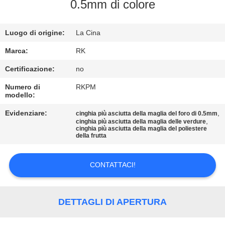
CONTROLLO
0.5mm di colore
DI
Luogo di origine:
La Cina
QUALITÀ
Marca:
RK
CONTATTICI
Certificazione:
no
Numero di
RKPM
modello:
NOTIZIE
Evidenziare:
,
cinghia più asciutta della maglia del foro di 0.5mm
,
cinghia più asciutta della maglia delle verdure
RICHIEDA
cinghia più asciutta della maglia del poliestere
della frutta
UNA
CITAZIONE
CONTATTACI!
MAPPA
DETTAGLI DI APERTURA
DEL