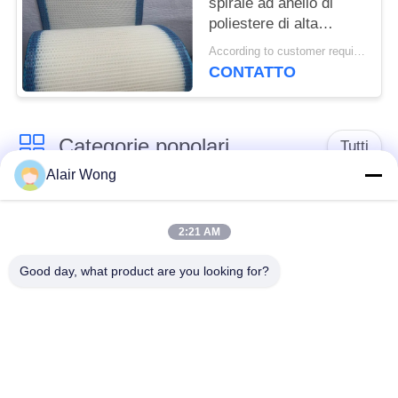
spirale ad anello di
poliestere di alta
qualità, cintura a
According to customer requirements MOQ:1 metro
maglia a filtro 100% di
CONTATTO
poliestere, cintura a
maglia a tessuto
semplice di poliestere
Categorie popolari
Tutti
Alair Wong
cinghia della rete
Cinghia a spirale
metallica del
2:21 AM
della maglia
trasportatore
Good day, what product are you looking for?
Cinghia piana della
nastro trasportatore a
rete metallica
catena della maglia
Nastro trasportatore
Cinghia equilibrata
piano della flessione
composta