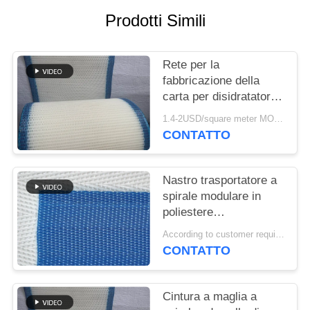
SITO
Prodotti Simili
PRIVACY
Rete per la
POLICY
fabbricazione della
carta per disidratatori,
Rete formata in
1.4-2USD/square meter MOQ:meetr 1square
poliestere, Nastro a
CONTATTO
rete per la
disidratazione della
polpa di lavaggio
Nastro trasportatore a
spirale modulare in
poliestere
polioxometilene
According to customer requirements MOQ:1 metro
plastico congelato per
CONTATTO
alimenti, nastro
essiccatore a maglia a
torre a maglia piatta
Cintura a maglia a