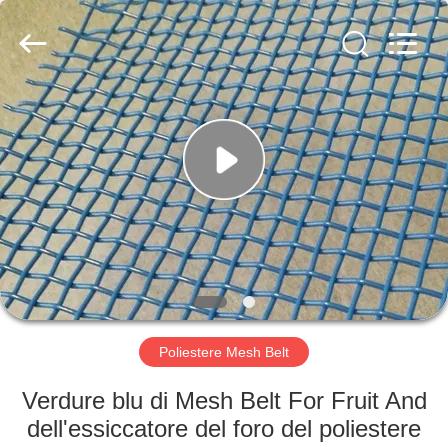
2026
Hebei
Reking
Wire
Mesh
Co.,Ltd.
All
Rights
CASA
Reserved.
PRODOTTI
CIRCA
NOI
GIRO
DELLA
Poliestere Mesh Belt
FABBRICA
Verdure blu di Mesh Belt For Fruit And
dell'essiccatore del foro del poliestere