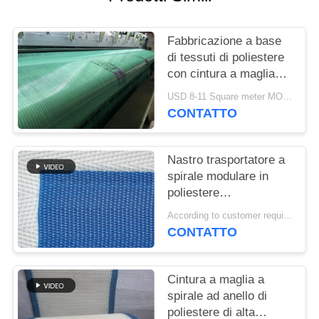
SITO
Fabbricazione a base
PRIVACY
di tessuti di poliestere
POLICY
con cintura a maglia
tessuta
USD 8-11 Square meter MOQ:1 metro
CONTATTO
Nastro trasportatore a
spirale modulare in
poliestere
polioxometilene
According to customer requirements MOQ:1 metro
plastico congelato per
CONTATTO
alimenti, nastro
essiccatore a maglia a
torre a maglia piatta
Cintura a maglia a
spirale ad anello di
poliestere di alta