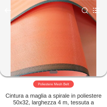
2026
Hebei
Reking
Wire
Mesh
Co.,Ltd.
All
Rights
CASA
Reserved.
PRODOTTI
CIRCA
NOI
GIRO
DELLA
Poliestere Mesh Belt
FABBRICA
Cintura a maglia a spirale in poliestere
50x32, larghezza 4 m, tessuta a