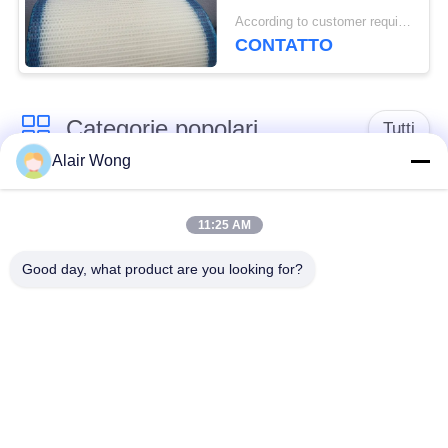
qualità, cintura a
According to customer requirements MOQ:1 metro
maglia a filtro 100% di
CONTATTO
poliestere, cintura a
maglia a tessuto
semplice di poliestere
Categorie popolari
Tutti
Alair Wong
cinghia della rete
Cinghia a spirale
metallica del
11:25 AM
della maglia
trasportatore
Good day, what product are you looking for?
Cinghia piana della
nastro trasportatore a
rete metallica
catena della maglia
Nastro trasportatore
Cinghia equilibrata
piano della flessione
composta