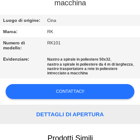
CONTROLLO
macchina
DI
Luogo di origine:
Cina
QUALITÀ
Marca:
RK
CONTATTICI
Numero di
RK101
modello:
Evidenziare:
,
Nastro a spirale in poliestere 50x32
NOTIZIE
,
nastro a spirale in poliestere da 4 m di larghezza
nastro trasportatore a rete in poliestere
intrecciato a macchina
RICHIEDA
UNA
CONTATTACI!
CITAZIONE
DETTAGLI DI APERTURA
MAPPA
DEL
Prodotti Simili