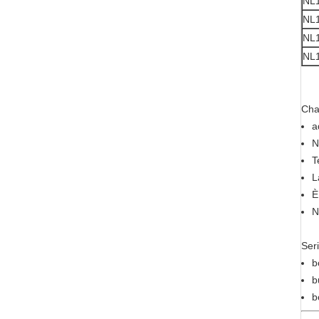
NL1
NL
NL
NL
Char
a
N
T
L
È
N
Seri
b
b
b