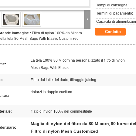
Tempi di consegna:
Termini di pagamento:
Capacità di alimentazio
Contatto
Grande immagine :
Filtro di nylon 100% da Micorn
ella tela 80 Mesh Bags With Elastic Customized
La tela 100% 80 Micorn ha personalizzato il filtro di nylon
me:
Mesh Bags With Elastic
o:
Filtro dal latte del dado, filtraggio juicing
rinforzi la doppia cucitura
itura:
eriale:
filato di nylon 100% del commestibile
Maglia di nylon del filtro da 80 Micorn
80 borse del
,
denziare:
Filtro di nylon Mesh Customized