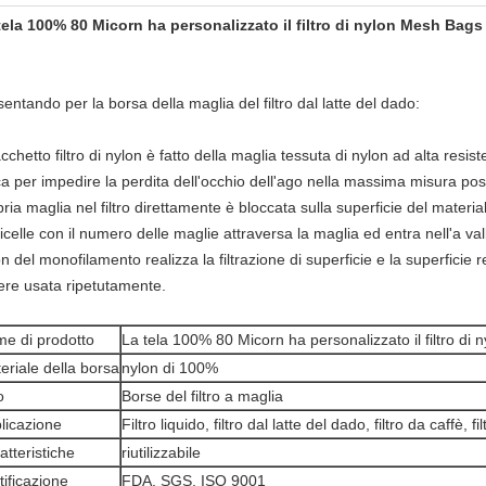
tela 100% 80 Micorn ha personalizzato il filtro di nylon Mesh Bags
entando per la borsa della maglia del filtro dal latte del dado:
acchetto filtro di nylon è fatto della maglia tessuta di nylon ad alta resis
a per impedire la perdita dell'occhio dell'ago nella massima misura poss
ria maglia nel filtro direttamente è bloccata sulla superficie del material
icelle con il numero delle maglie attraversa la maglia ed entra nell'a vall
n del monofilamento realizza la filtrazione di superficie e la superficie r
ere usata ripetutamente.
e di prodotto
La tela 100% 80 Micorn ha personalizzato il filtro di
eriale della borsa
nylon di 100%
o
Borse del filtro a maglia
licazione
Filtro liquido, filtro dal latte del dado, filtro da caffè, fi
atteristiche
riutilizzabile
tificazione
FDA, SGS, ISO 9001