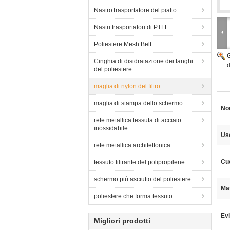
Nastro trasportatore del piatto
Nastri trasportatori di PTFE
Poliestere Mesh Belt
Cinghia di disidratazione dei fanghi
d
del poliestere
maglia di nylon del filtro
maglia di stampa dello schermo
No
rete metallica tessuta di acciaio
inossidabile
Us
rete metallica architettonica
Cuc
tessuto filtrante del polipropilene
schermo più asciutto del poliestere
Mat
poliestere che forma tessuto
Evi
Migliori prodotti