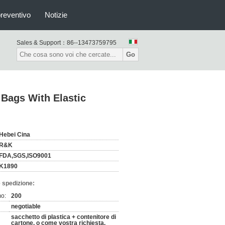
preventivo
Notizie
Sales & Support：
86--13473759795
Go
 Bags With Elastic
Hebei Cina
R&K
FDA,SGS,ISO9001
K1890
 spedizione:
mo:
200
negotiable
sacchetto di plastica + contenitore di
cartone, o come vostra richiesta.