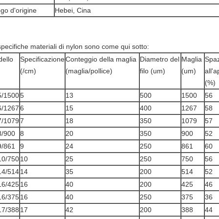
go d'origine
Hebei, Cina
pecifiche materiali di nylon sono come qui sotto:
ello
Specificazione
Conteggio della maglia
Diametro del
Maglia
Spaz
(/cm)
(maglia/pollice)
filo (um)
(um)
all'a
(%)
5/1500
5
13
500
1500
56
6/1267
6
15
400
1267
58
7/1079
7
18
350
1079
57
8/900
8
20
350
900
52
9/861
9
24
250
861
60
10/750
10
25
250
750
56
14/514
14
35
200
514
52
16/425
16
40
200
425
46
16/375
16
40
250
375
36
17/388
17
42
200
388
44