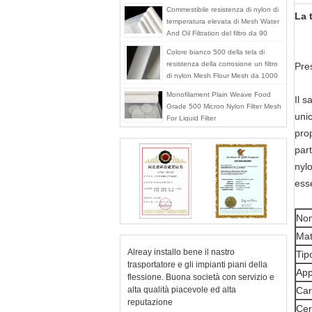
Commestibile resistenza di nylon di
La 
temperatura elevata di Mesh Water
And Oil Filtration del filtro da 90
micron
Colore bianco 500 della tela di
resistenza della corrosione un filtro
Pres
di nylon Mesh Flour Mesh da 1000
micron
Monofilament Plain Weave Food
Il s
Grade 500 Micron Nylon Filter Mesh
unic
For Liquid Filter
prop
part
nylo
ess
Nom
Mat
Alreay installo bene il nastro
Tip
trasportatore e gli impianti piani della
App
flessione. Buona società con servizio e
alta qualità piacevole ed alta
Car
reputazione
Cer