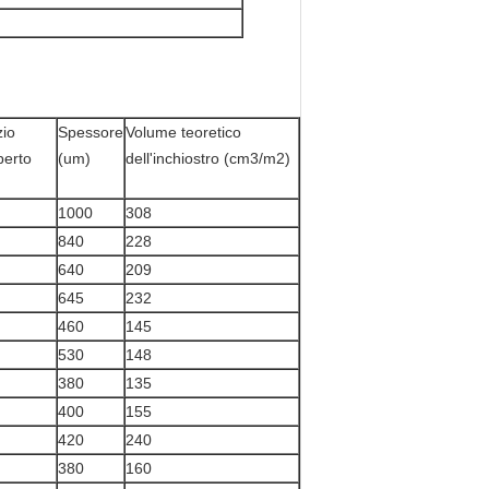
io
Spessore
Volume teoretico
perto
(um)
dell'inchiostro (cm3/m2)
1000
308
840
228
640
209
645
232
460
145
530
148
380
135
400
155
420
240
380
160