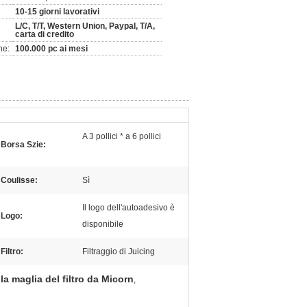
10-15 giorni lavorativi
L/C, T/T, Western Union, Paypal, T/A,
carta di credito
ne:
100.000 pc ai mesi
A 3 pollici * a 6 pollici
Borsa Szie:
Coulisse:
Sì
Il logo dell'autoadesivo è
Logo:
disponibile
Filtro:
Filtraggio di Juicing
la maglia del filtro da Micorn
,