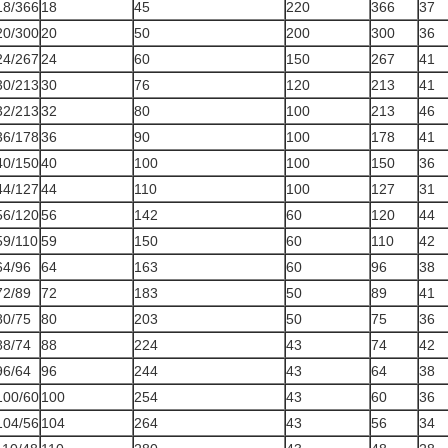
18/366
18
45
220
366
37
20/300
20
50
200
300
36
24/267
24
60
150
267
41
30/213
30
76
120
213
41
32/213
32
80
100
213
46
36/178
36
90
100
178
41
40/150
40
100
100
150
36
44/127
44
110
100
127
31
56/120
56
142
60
120
44
9/110
59
150
60
110
42
64/96
64
163
60
96
38
72/89
72
183
50
89
41
80/75
80
203
50
75
36
88/74
88
224
43
74
42
96/64
96
244
43
64
38
100/60
100
254
43
60
36
104/56
104
264
43
56
34