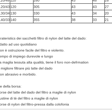
10/48
110
280
43
48
28
120/43
120
305
43
43
27
130/34
130
330
43
34
20
140/33
140
355
38
33
21
ateristics dei sacchetti filtro di nylon del latte del dado:
datto ad uso quotidiano
on è ostruzione facile del filtro e violento.
empo di impiego durevole e lungo
a maglia tessuta alta qualità, tiene il foro non-defrmation
 migliore filtrare più latte del dado
on abrasivo e morbido.
e della borsa:
orse del latte del dado del filtro a maglie di nylon
ustine di tè del filtro a maglie di nylon
orse di nylon del filtro-pressa dalla colofonia