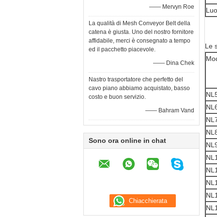
—— Mervyn Roe
Luo
La qualità di Mesh Conveyor Belt della
catena è giusta. Uno del nostro fornitore
affidabile, merci è consegnato a tempo
Le s
ed il pacchetto piacevole.
Mod
—— Dina Chek
Nastro trasportatore che perfetto del
cavo piano abbiamo acquistato, basso
NL
costo e buon servizio.
NL
—— Bahram Vand
NL
NL
Sono ora online in chat
NL
NL
NL
NL
NL
NL