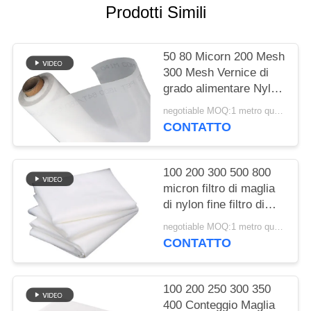
SITO
Prodotti Simili
PRIVACY
50 80 Micorn 200 Mesh
POLICY
300 Mesh Vernice di
grado alimentare Nylon
Filter Mesh Stoffa
negotiable MOQ:1 metro quadrato
tessuta
CONTATTO
100 200 300 500 800
micron filtro di maglia
di nylon fine filtro di
stoffa per succo di latte
negotiable MOQ:1 metro quadrato
fredda birra di qualità
CONTATTO
alimentare filtro di
maglia di separazione
100 200 250 300 350
400 Conteggio Maglia