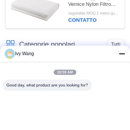
Vernice Nylon Filtro
Maglia Tessuto Tessuto
negotiable MOQ:1 metro quadrato
Filtrante
CONTATTO
Categorie popolari
Tutti
Ivy Wang
cinghia della rete
Cinghia a spirale
metallica del
10:59 AM
della maglia
trasportatore
Good day, what product are you looking for?
Cinghia piana della
nastro trasportatore a
rete metallica
catena della maglia
Nastro trasportatore
Cinghia equilibrata
piano della flessione
composta