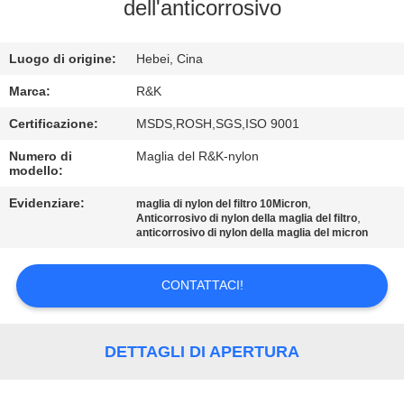
CONTROLLO
dell'anticorrosivo
DI
Luogo di origine:
Hebei, Cina
QUALITÀ
Marca:
R&K
CONTATTICI
Certificazione:
MSDS,ROSH,SGS,ISO 9001
Numero di
Maglia del R&K-nylon
modello:
NOTIZIE
Evidenziare:
,
maglia di nylon del filtro 10Micron
,
Anticorrosivo di nylon della maglia del filtro
RICHIEDA
anticorrosivo di nylon della maglia del micron
UNA
CONTATTACI!
CITAZIONE
MAPPA
DETTAGLI DI APERTURA
DEL