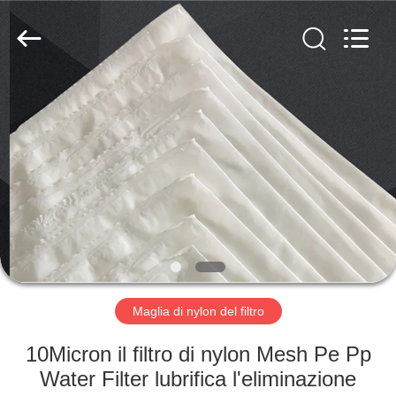
2026
Hebei
Reking
Wire
Mesh
Co.,Ltd.
All
Rights
CASA
Reserved.
PRODOTTI
CIRCA
NOI
GIRO
DELLA
Maglia di nylon del filtro
FABBRICA
10Micron il filtro di nylon Mesh Pe Pp
Water Filter lubrifica l'eliminazione