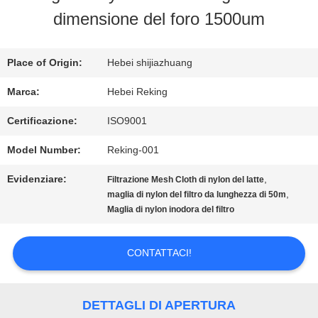
FABBRICA
dimensione del foro 1500um
CONTROLLO
Place of Origin:
Hebei shijiazhuang
DI
Marca:
Hebei Reking
QUALITÀ
Certificazione:
ISO9001
Model Number:
Reking-001
CONTATTICI
Evidenziare:
,
Filtrazione Mesh Cloth di nylon del latte
,
maglia di nylon del filtro da lunghezza di 50m
Maglia di nylon inodora del filtro
NOTIZIE
CONTATTACI!
RICHIEDA
UNA
DETTAGLI DI APERTURA