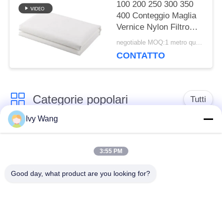
100 200 250 300 350
400 Conteggio Maglia
Vernice Nylon Filtro
Maglia Tessuto Tessuto
negotiable MOQ:1 metro quadrato
Filtrante
CONTATTO
Categorie popolari
Tutti
Ivy Wang
cinghia della rete
Cinghia a spirale
metallica del
3:55 PM
della maglia
trasportatore
Good day, what product are you looking for?
Cinghia piana della
nastro trasportatore a
rete metallica
catena della maglia