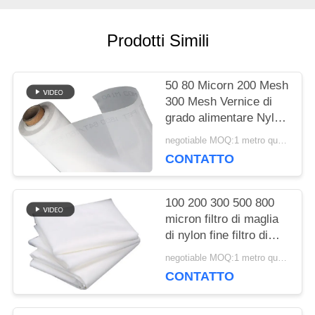
CITAZIONE
Prodotti Simili
MAPPA
50 80 Micorn 200 Mesh
DEL
300 Mesh Vernice di
grado alimentare Nylon
SITO
Filter Mesh Stoffa
negotiable MOQ:1 metro quadrato
tessuta
CONTATTO
PRIVACY
100 200 300 500 800
POLICY
micron filtro di maglia
di nylon fine filtro di
stoffa per succo di latte
negotiable MOQ:1 metro quadrato
fredda birra di qualità
CONTATTO
alimentare filtro di
maglia di separazione