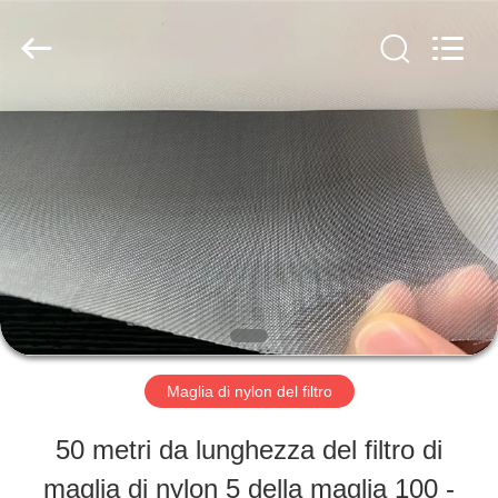
-
2026
Hebei
Reking
Wire
Mesh
CASA
Co.,Ltd.
All
Rights
Reserved.
PRODOTTI
CIRCA
NOI
Maglia di nylon del filtro
GIRO
50 metri da lunghezza del filtro di
DELLA
maglia di nylon 5 della maglia 100 -