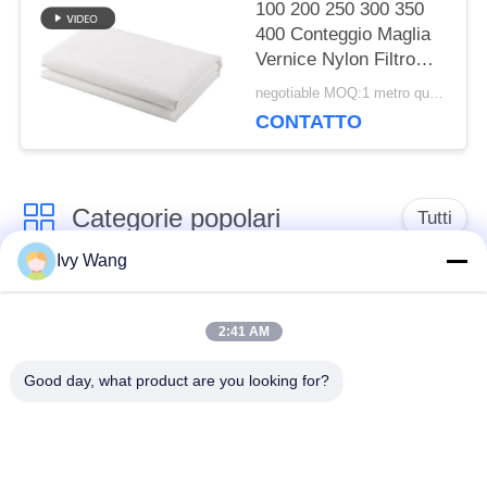
100 200 250 300 350
400 Conteggio Maglia
Vernice Nylon Filtro
Maglia Tessuto Tessuto
negotiable MOQ:1 metro quadrato
Filtrante
CONTATTO
Categorie popolari
Tutti
Ivy Wang
cinghia della rete
Cinghia a spirale
metallica del
2:41 AM
della maglia
trasportatore
Good day, what product are you looking for?
Cinghia piana della
nastro trasportatore a
rete metallica
catena della maglia