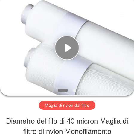
-
2026
Hebei
Reking
Wire
Mesh
CASA
Co.,Ltd.
All
Rights
Reserved.
PRODOTTI
CIRCA
NOI
Maglia di nylon del filtro
GIRO
Diametro del filo di 40 micron Maglia di
DELLA
filtro di nylon Monofilamento