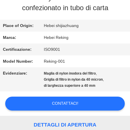
FABBRICA
confezionato in tubo di carta
CONTROLLO
Place of Origin:
Hebei shijiazhuang
DI
Marca:
Hebei Reking
QUALITÀ
Certificazione:
ISO9001
Model Number:
Reking-001
CONTATTICI
Evidenziare:
,
Maglia di nylon inodora del filtro
,
Griglia di filtro in nylon da 40 micron
di larghezza superiore a 40 mm
NOTIZIE
CONTATTACI!
RICHIEDA
UNA
DETTAGLI DI APERTURA