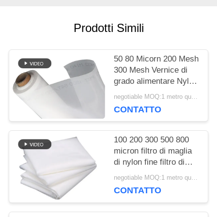
CITAZIONE
Prodotti Simili
MAPPA
50 80 Micorn 200 Mesh
DEL
300 Mesh Vernice di
grado alimentare Nylon
SITO
Filter Mesh Stoffa
negotiable MOQ:1 metro quadrato
tessuta
CONTATTO
PRIVACY
100 200 300 500 800
POLICY
micron filtro di maglia
di nylon fine filtro di
stoffa per succo di latte
negotiable MOQ:1 metro quadrato
fredda birra di qualità
CONTATTO
alimentare filtro di
maglia di separazione