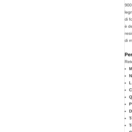
9001
leg
di f
è de
res
di 
Per
Ret
M
N
L
C
Q
P
D
T
T