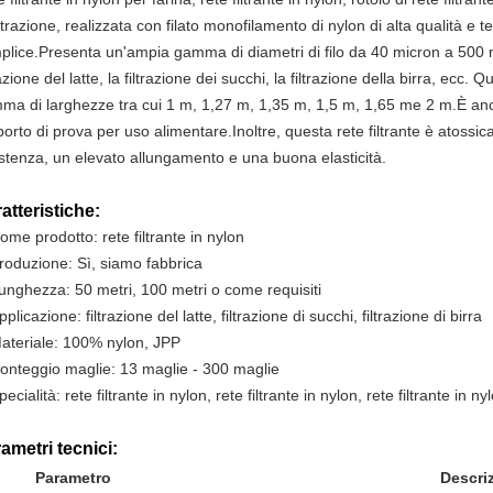
iltrazione, realizzata con filato monofilamento di nylon di alta qualità e
plice.Presenta un'ampia gamma di diametri di filo da 40 micron a 500 mi
razione del latte, la filtrazione dei succhi, la filtrazione della birra, ecc. 
ma di larghezze tra cui 1 m, 1,27 m, 1,35 m, 1,5 m, 1,65 me 2 m.È anc
orto di prova per uso alimentare.Inoltre, questa rete filtrante è atossi
istenza, un elevato allungamento e una buona elasticità.
atteristiche:
ome prodotto: rete filtrante in nylon
roduzione: Sì, siamo fabbrica
unghezza: 50 metri, 100 metri o come requisiti
pplicazione: filtrazione del latte, filtrazione di succhi, filtrazione di birra
ateriale: 100% nylon, JPP
onteggio maglie: 13 maglie - 300 maglie
pecialità: rete filtrante in nylon, rete filtrante in nylon, rete filtrante in ny
ametri tecnici:
Parametro
Descri