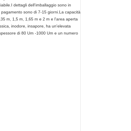
abile.I dettagli dell'imballaggio sono in
di pagamento sono di 7-15 giorni.La capacità
1,35 m, 1,5 m, 1,65 m e 2 m e l'area aperta
ossica, inodore, insapore, ha un'elevata
o spessore di 80 Um -1000 Um e un numero