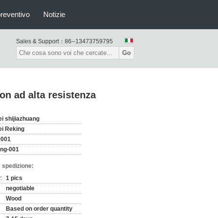
preventivo
Notizie
Sales & Support：
86--13473759795
Go
ron ad alta resistenza
i shijiazhuang
i Reking
9001
ng-001
 spedizione:
:
1 pics
negotiable
Wood
Based on order quantity