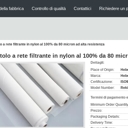
della fabbrica
Controllo di qualità
Contattici
Richiedere un 
o a rete filtrante in nylon al 100% da 80 micron ad alta resistenza
tolo a rete filtrante in nylon al 100% da 80 mic
Dettagli:
Place of Origin:
Hebe
Marca:
Hebe
Certificazione:
ISO
Model Number:
Reki
Termini di pagamento e
Minimum Order Quantity
Prezzo:
Packaging Details:
Delivery Time: