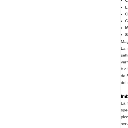
C
L
C
C
M
S
Magl
La r
sett
vern
è di
da 
del 
Imb
La r
spe
pic
serv