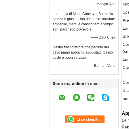
Imb
—— Mervyn Roe
Sp
La qualità di Mesh Conveyor Belt della
catena è giusta. Uno del nostro fornitore
Are
affidabile, merci è consegnato a tempo
La
ed il pacchetto piacevole.
Sti
—— Dina Chek
Con
Nastro trasportatore che perfetto del
(cm
cavo piano abbiamo acquistato, basso
costo e buon servizio.
Lu
—— Bahram Vand
Car
Con
Sono ora online in chat
Dia
nom
App
La r
Rek