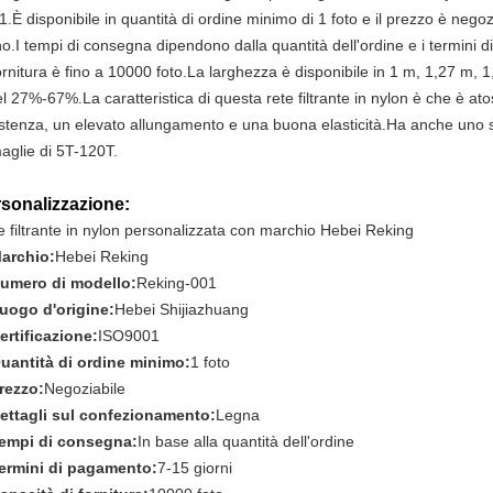
.È disponibile in quantità di ordine minimo di 1 foto e il prezzo è negozi
no.I tempi di consegna dipendono dalla quantità dell'ordine e i termini 
ornitura è fino a 10000 foto.La larghezza è disponibile in 1 m, 1,27 m, 
l 27%-67%.La caratteristica di questa rete filtrante in nylon è che è at
istenza, un elevato allungamento e una buona elasticità.Ha anche un
maglie di 5T-120T.
sonalizzazione:
e filtrante in nylon personalizzata con marchio Hebei Reking
archio:
Hebei Reking
umero di modello:
Reking-001
uogo d'origine:
Hebei Shijiazhuang
ertificazione:
ISO9001
uantità di ordine minimo:
1 foto
rezzo:
Negoziabile
ettagli sul confezionamento:
Legna
empi di consegna:
In base alla quantità dell'ordine
ermini di pagamento:
7-15 giorni