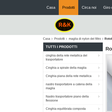
Casa
Prodotti
Circa noi
Giro 
Casa
Prodotti
maglia di nylon del filtro
Rotol
TUTTI I PRODOTTI
Ro
cinghia della rete metallica del
trasportatore
Cinghia a spirale della maglia
Cinghia piana della rete metallica
nastro trasportatore a catena della
maglia
Nastro trasportatore piano della
flessione
Cinghia equilibrata composta