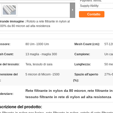
Payment Terms:
Supply Ability:
Contatto
Grande immagine :
Rotolo a rete filtrante in nylon al
00% da 80 micron ad alta resistenza
essore:
80 Um -1000 Um
Mesh Count (cm):
5T-12
sh Count:
13 maglia - maglia 300
Campione:
Un ca
le del tessuto:
Tela, tessuto di saia
Lunghezza:
50 met
mensione del
5 micron di Micorn -1500
Spazio all'aperto
27%-
:
(%):
Rete filtrante in nylon da 80 micron
rete filtrante 
,
denziare:
tessuto filtrante in rete di nylon ad alta resistenza
crizione del prodotto:
 filtrante in nylon per farina, rete filtrante in nylon, rotolo di rete filtra