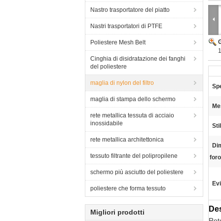
Nastro trasportatore del piatto
Nastri trasportatori di PTFE
Poliestere Mesh Belt
1
Cinghia di disidratazione dei fanghi
del poliestere
maglia di nylon del filtro
Sp
maglia di stampa dello schermo
Me
rete metallica tessuta di acciaio
inossidabile
Sti
rete metallica architettonica
Di
tessuto filtrante del polipropilene
foro
schermo più asciutto del poliestere
Evi
poliestere che forma tessuto
Des
Migliori prodotti
Rete