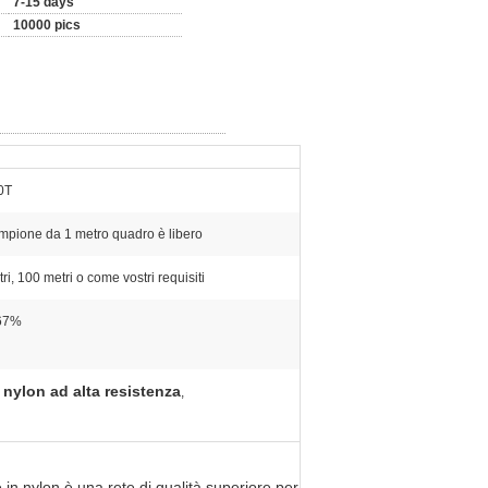
7-15 days
10000 pics
0T
mpione da 1 metro quadro è libero
ri, 100 metri o come vostri requisiti
67%
in nylon ad alta resistenza
,
nte in nylon è una rete di qualità superiore per