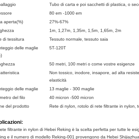
allaggio
Tubo di carta e poi sacchetti di plastica, o s
essore
80 em -1000 em
a aperta(%)
27%-67%
rghezza
1m, 1,27m, 1,35m, 1,5m, 1,65m, 2m
le di tessitura
Tessuto normale, tessuto saia
teggio delle maglie
5T-120T
)
nghezza
50 metri, 100 metri o come vostre esigenze
atteristica
Non tossico, inodore, insapore, ad alta resis
elasticità
teggio delle maglie
13 maglie - 300 maglie
metro del filo
40 micron -500 micron
e del prodotto
Rete di nylon, rotolo di rete filtrante in nylon,
licazioni:
ete filtrante in nylon di Hebei Reking è la scelta perfetta per tutte le e
ing e il numero di modello Reking-001 provengono da Hebei Shijiazhuan