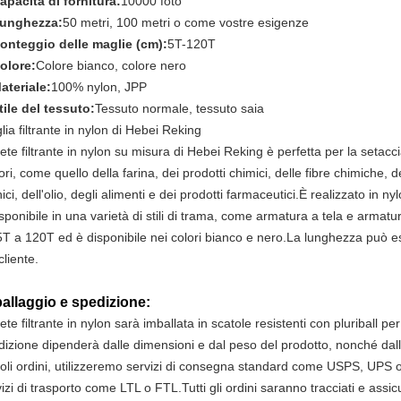
apacità di fornitura:
10000 foto
unghezza:
50 metri, 100 metri o come vostre esigenze
onteggio delle maglie (cm):
5T-120T
olore:
Colore bianco, colore nero
ateriale:
100% nylon, JPP
tile del tessuto:
Tessuto normale, tessuto saia
ia filtrante in nylon di Hebei Reking
ete filtrante in nylon su misura di Hebei Reking è perfetta per la setacciatu
ori, come quello della farina, dei prodotti chimici, delle fibre chimiche, de
ici, dell'olio, degli alimenti e dei prodotti farmaceutici.È realizzato in n
sponibile in una varietà di stili di trama, come armatura a tela e armat
5T a 120T ed è disponibile nei colori bianco e nero.La lunghezza può e
cliente.
allaggio e spedizione:
ete filtrante in nylon sarà imballata in scatole resistenti con pluriball p
dizione dipenderà dalle dimensioni e dal peso del prodotto, nonché dalle
coli ordini, utilizzeremo servizi di consegna standard come USPS, UPS o
izi di trasporto come LTL o FTL.Tutti gli ordini saranno tracciati e assicu