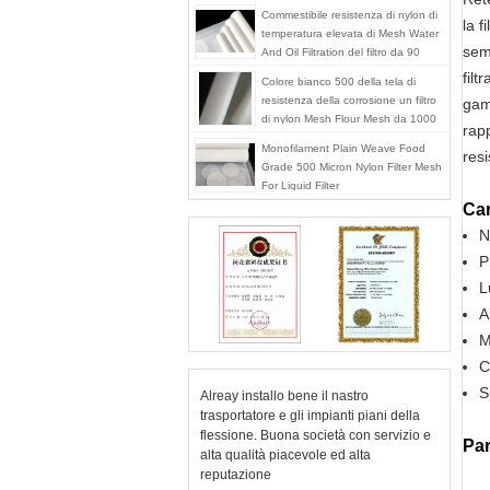
Commestibile resistenza di nylon di
la f
temperatura elevata di Mesh Water
sem
And Oil Filtration del filtro da 90
micron
filt
Colore bianco 500 della tela di
resistenza della corrosione un filtro
gam
di nylon Mesh Flour Mesh da 1000
rapp
micron
Monofilament Plain Weave Food
res
Grade 500 Micron Nylon Filter Mesh
For Liquid Filter
Car
N
P
L
A
M
C
S
Alreay installo bene il nastro
trasportatore e gli impianti piani della
flessione. Buona società con servizio e
Par
alta qualità piacevole ed alta
reputazione