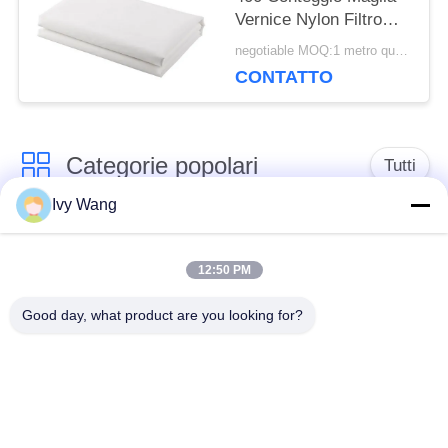
Vernice Nylon Filtro
Maglia Tessuto Tessuto
negotiable MOQ:1 metro quadrato
Filtrante
CONTATTO
Categorie popolari
Tutti
Ivy Wang
cinghia della rete
Cinghia a spirale
metallica del
12:50 PM
della maglia
trasportatore
Good day, what product are you looking for?
Cinghia piana della
nastro trasportatore a
rete metallica
catena della maglia
Nastro trasportatore
Cinghia equilibrata