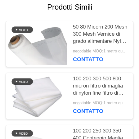
Prodotti Simili
CITAZIONE
50 80 Micorn 200 Mesh
MAPPA
300 Mesh Vernice di
grado alimentare Nylon
DEL
Filter Mesh Stoffa
negotiable MOQ:1 metro quadrato
SITO
tessuta
CONTATTO
PRIVACY
100 200 300 500 800
micron filtro di maglia
POLICY
di nylon fine filtro di
stoffa per succo di latte
negotiable MOQ:1 metro quadrato
fredda birra di qualità
CONTATTO
alimentare filtro di
maglia di separazione
100 200 250 300 350
400 Conteggio Maglia