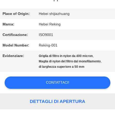
FABBRICA
Place of Origin:
Hebei shijiazhuang
CONTROLLO
Marca:
Hebei Reking
DI
Certificazione:
ISO9001
QUALITÀ
Model Number:
Reking-001
Evidenziare:
,
Griglia di filtro in nylon da 400 micron
CONTATTICI
,
Maglia di nylon del filtro dal monofilamento
di larghezza superiore a 50 mm
NOTIZIE
CONTATTACI!
RICHIEDA
DETTAGLI DI APERTURA
UNA