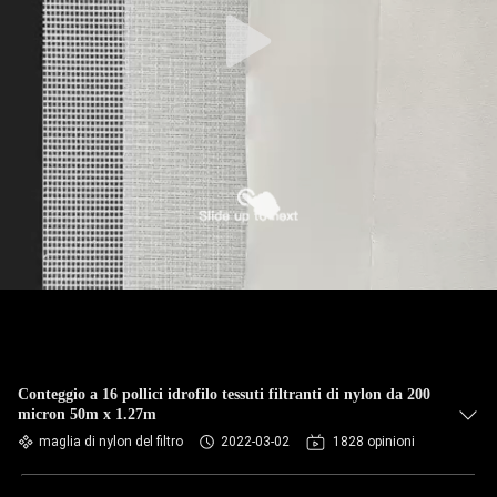
CONTROLLO
DI
QUALITÀ
CONTATTICI
NOTIZIE
RICHIEDA
UNA
CITAZIONE
Conteggio a 16 pollici idrofilo tessuti filtranti di nylon da 200
micron 50m x 1.27m
MAPPA
maglia di nylon del filtro
2022-03-02
1828 opinioni
DEL