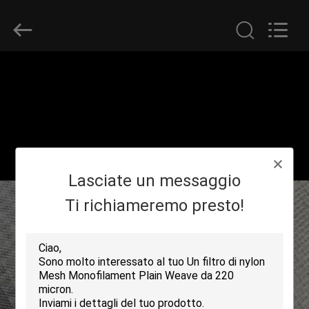
2026
Hebei
Reking
Wire
Mesh
Co.,Ltd.
All
Rights
CASA
Reserved.
PRODOTTI
CIRCA
Lasciate un messaggio
NOI
Ti richiameremo presto!
GIRO
DELLA
FABBRICA