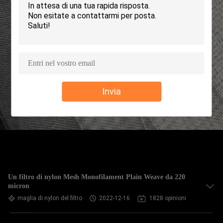
CONTROLLO
DI
QUALITÀ
CONTATTICI
Invia
NOTIZIE
RICHIEDA
UNA
CITAZIONE
Un filtro di nylon Mesh Monofilament Plain Weave da 220
micron
MAPPA
maglia di nylon del filtro
2022-12-16
1828 opinioni
DEL