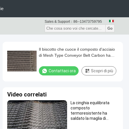
ie
Sales & Support：
86--13473759795
Go
Il biscotto che cuoce il composto d'acciaio
di Mesh Type Conveyor Belt Carbon ha
equilibrato il tessuto
Contattaci ora
Scopri di più
Video correlati
La cinghia equilibrata
composto
termoresistente ha
saldato la maglia di
acciaio inossidabile del
bordo