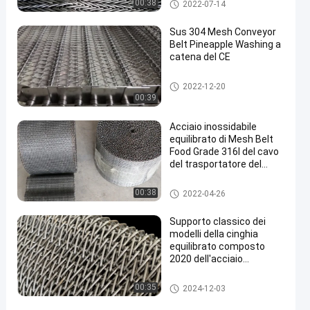
Cinghia equilibrata composta
00:38
2022-07-14
Sus 304 Mesh Conveyor
Belt Pineapple Washing a
catena del CE
nastro trasportatore a catena
2022-12-20
della maglia
00:39
Acciaio inossidabile
equilibrato di Mesh Belt
Food Grade 316l del cavo
del trasportatore del
tessuto
cinghia della rete metallica del
00:38
2022-04-26
trasportatore
Supporto classico dei
modelli della cinghia
equilibrato composto
2020 dell'acciaio
inossidabile su misura
Cinghia equilibrata composta
00:35
2024-12-03