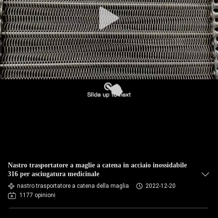
CONTROLLO
DI
QUALITÀ
CONTATTICI
NOTIZIE
RICHIEDA
UNA
CITAZIONE
Nastro trasportatore a maglie a catena in acciaio inossidabile
316 per asciugatura medicinale
nastro trasportatore a catena della maglia
2022-12-20
MAPPA
1177 opinioni
DEL