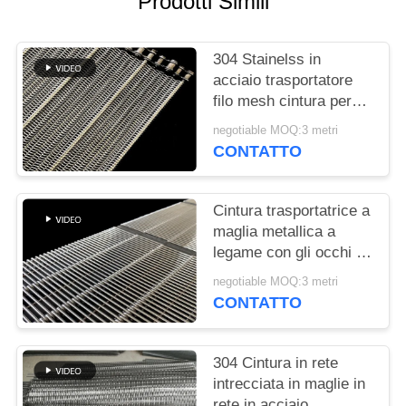
Prodotti Simili
SITO
304 Stainelss in
PRIVACY
acciaio trasportatore
POLICY
filo mesh cintura per
lavatrice vegetale
negotiable MOQ:3 metri
CONTATTO
Cintura trasportatrice a
maglia metallica a
legame con gli occhi di
qualità alimentare
negotiable MOQ:3 metri
CONTATTO
304 Cintura in rete
intrecciata in maglie in
rete in acciaio