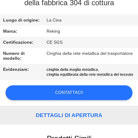
CONTROLLO
della fabbrica 304 di cottura
DI
Luogo di origine:
La Cina
QUALITÀ
Marca:
Reking
CONTATTICI
Certificazione:
CE SGS
Numero di
Cinghia della rete metallica del trasportatore
modello:
NOTIZIE
Evidenziare:
,
cinghia della maglia metallica
cinghia equilibrata della rete metallica del tessuto
RICHIEDA
UNA
CONTATTACI!
CITAZIONE
DETTAGLI DI APERTURA
MAPPA
DEL