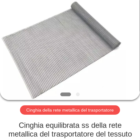
2026
Hebei
Reking
Wire
Mesh
Co.,Ltd.
All
Rights
CASA
Reserved.
PRODOTTI
CIRCA
NOI
GIRO
DELLA
Cinghia della rete metallica del trasportatore
FABBRICA
Cinghia equilibrata ss della rete
metallica del trasportatore del tessuto