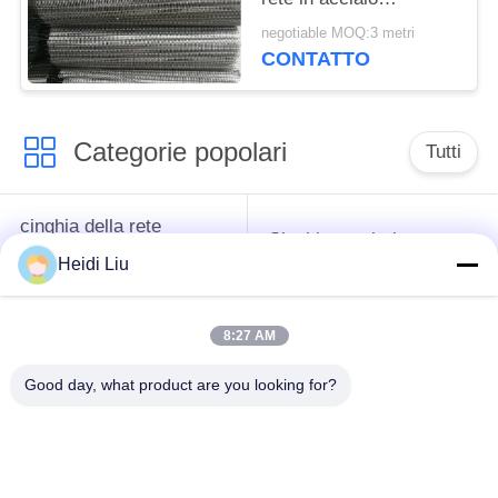
inossidabile
negotiable MOQ:3 metri
CONTATTO
Categorie popolari
Tutti
cinghia della rete
Cinghia a spirale
metallica del
della maglia
Heidi Liu
trasportatore
8:27 AM
Cinghia piana della
nastro trasportatore a
rete metallica
catena della maglia
Good day, what product are you looking for?
Nastro trasportatore
Cinghia equilibrata
piano della flessione
composta