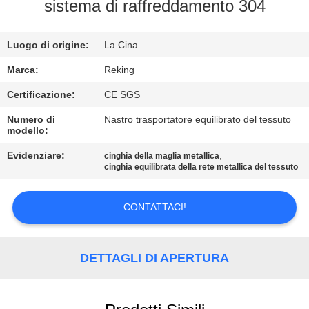
CONTROLLO
sistema di raffreddamento 304
DI
Luogo di origine:
La Cina
QUALITÀ
Marca:
Reking
CONTATTICI
Certificazione:
CE SGS
Numero di
Nastro trasportatore equilibrato del tessuto
modello:
NOTIZIE
Evidenziare:
,
cinghia della maglia metallica
cinghia equilibrata della rete metallica del tessuto
RICHIEDA
UNA
CONTATTACI!
CITAZIONE
DETTAGLI DI APERTURA
MAPPA
DEL