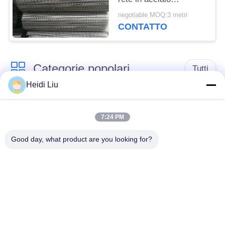
inossidabile
negotiable MOQ:3 metri
CONTATTO
Categorie popolari
Tutti
Heidi Liu
cinghia della rete
Cinghia a spirale
metallica del
7:24 PM
della maglia
trasportatore
Good day, what product are you looking for?
Cinghia piana della
nastro trasportatore a
rete metallica
catena della maglia
Nastro trasportatore
Cinghia equilibrata
piano della flessione
composta