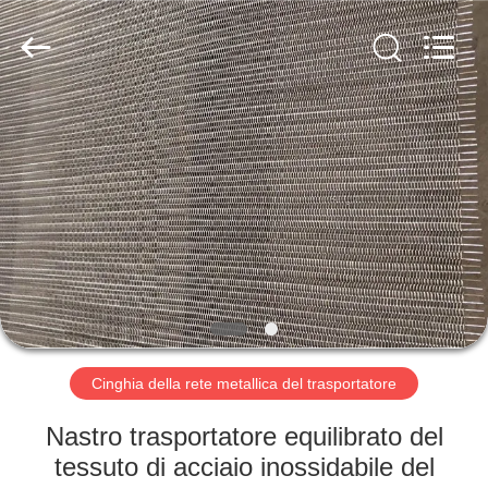
2026
Hebei
Reking
Wire
Mesh
Co.,Ltd.
All
Rights
CASA
Reserved.
PRODOTTI
CIRCA
NOI
GIRO
DELLA
Cinghia della rete metallica del trasportatore
FABBRICA
Nastro trasportatore equilibrato del
tessuto di acciaio inossidabile del