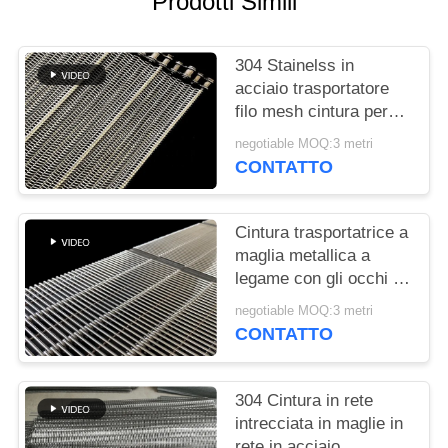
Prodotti Simili
SITO
304 Stainelss in
PRIVACY
acciaio trasportatore
POLICY
filo mesh cintura per
lavatrice vegetale
negotiable MOQ:3 metri
CONTATTO
Cintura trasportatrice a
maglia metallica a
legame con gli occhi di
qualità alimentare
negotiable MOQ:3 metri
CONTATTO
304 Cintura in rete
intrecciata in maglie in
rete in acciaio