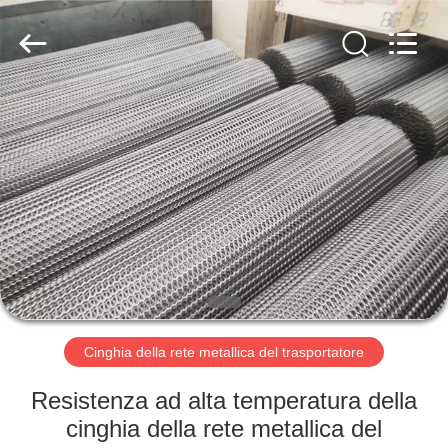
2026
Hebei
Reking
Wire
Mesh
Co.,Ltd.
All
Rights
CASA
Reserved.
PRODOTTI
CIRCA
NOI
GIRO
DELLA
Cinghia della rete metallica del trasportatore
FABBRICA
Resistenza ad alta temperatura della
cinghia della rete metallica del