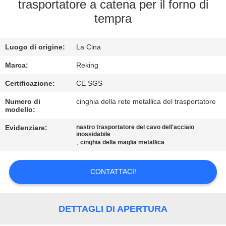
CONTROLLO
trasportatore a catena per il forno di
tempra
DI
QUALITÀ
Luogo di origine:
La Cina
CONTATTICI
Marca:
Reking
Certificazione:
CE SGS
NOTIZIE
Numero di
cinghia della rete metallica del trasportatore
modello:
Evidenziare:
nastro trasportatore del cavo dell'acciaio
RICHIEDA
inossidabile
,
cinghia della maglia metallica
UNA
CITAZIONE
CONTATTACI!
MAPPA
DETTAGLI DI APERTURA
DEL