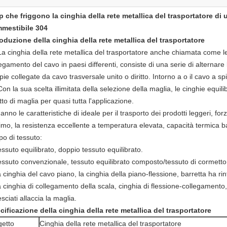
p che friggono la cinghia della rete metallica del trasportatore di 
mestibile 304
roduzione della cinghia della rete metallica del trasportatore
La cinghia della rete metallica del trasportatore anche chiamata come le
egamento del cavo in paesi differenti, consiste di una serie di alternare 
ie collegate da cavo trasversale unito o diritto. Intorno a o il cavo a spi
Con la sua scelta illimitata della selezione della maglia, le cinghie equ
to di maglia per quasi tutta l'applicazione.
anno le caratteristiche di ideale per il trasporto dei prodotti leggeri, f
imo, la resistenza eccellente a temperatura elevata, capacità termica b
ipo di tessuto:
essuto equilibrato, doppio tessuto equilibrato.
tessuto convenzionale, tessuto equilibrato composto/tessuto di cormetto
a cinghia del cavo piano, la cinghia della piano-flessione, barretta ha rin
a cinghia di collegamento della scala, cinghia di flessione-collegamento
sciati allaccia la maglia.
cificazione della cinghia della rete metallica del trasportatore
etto
Cinghia della rete metallica del trasportatore