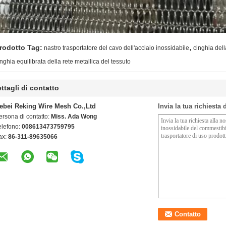
,
rodotto Tag:
nastro trasportatore del cavo dell'acciaio inossidabile
cinghia dell
inghia equilibrata della rete metallica del tessuto
ttagli di contatto
ebei Reking Wire Mesh Co.,Ltd
Invia la tua richiesta
ersona di contatto:
Miss. Ada Wong
elefono:
008613473759795
ax:
86-311-89635066