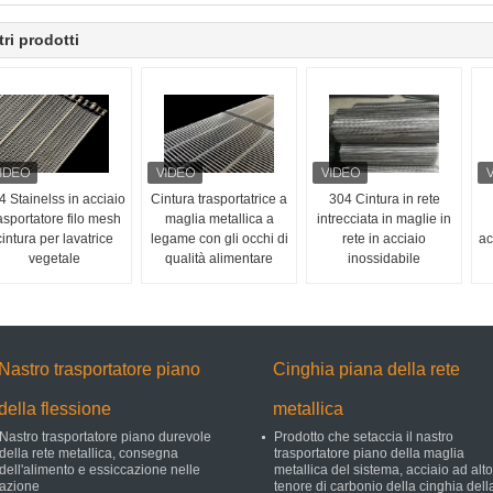
tri prodotti
4 Stainelss in acciaio
Cintura trasportatrice a
304 Cintura in rete
asportatore filo mesh
maglia metallica a
intrecciata in maglie in
cintura per lavatrice
legame con gli occhi di
rete in acciaio
ac
vegetale
qualità alimentare
inossidabile
Nastro trasportatore piano
Cinghia piana della rete
della flessione
metallica
Nastro trasportatore piano durevole
Prodotto che setaccia il nastro
della rete metallica, consegna
trasportatore piano della maglia
dell'alimento e essiccazione nelle
metallica del sistema, acciaio ad alto
azione
tenore di carbonio della cinghia dell