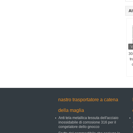
Al
30
tr
nastro trasportatore a catena
della maglia
Anti tela metallica tessuta dell'acciaio
inossidabile di corrosione 316 per il
congelatore dello gnocco