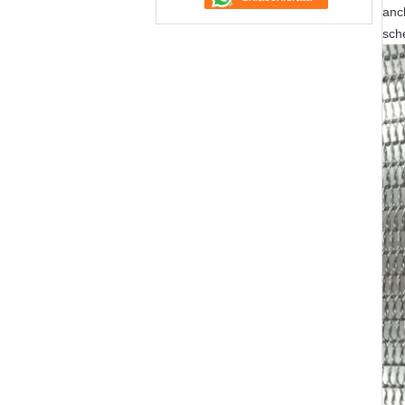
anch
sche