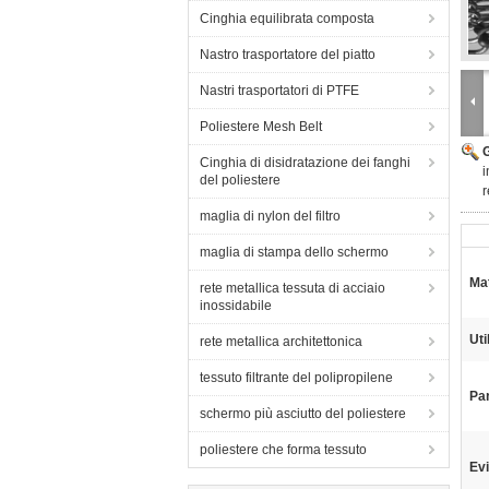
Cinghia equilibrata composta
Nastro trasportatore del piatto
Nastri trasportatori di PTFE
Poliestere Mesh Belt
Cinghia di disidratazione dei fanghi
i
del poliestere
r
maglia di nylon del filtro
maglia di stampa dello schermo
Mat
rete metallica tessuta di acciaio
inossidabile
Uti
rete metallica architettonica
tessuto filtrante del polipropilene
Par
schermo più asciutto del poliestere
poliestere che forma tessuto
Evi