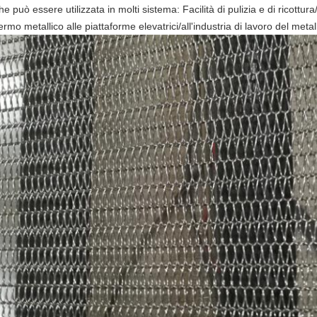
e può essere utilizzata in molti sistema: Facilità di pulizia e di ricottu
rmo metallico alle piattaforme elevatrici/all'industria di lavoro del me