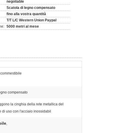
negotiable
Scatola di legno compensato
fino alla vostra quantità
T/T L/C Western Union Paypal
ne:
5000 metri al mese
 commestibile
legno compensato
ggono la cinghia della rete metallica del
e di uso con l'acciaio inossidabil
bile
,