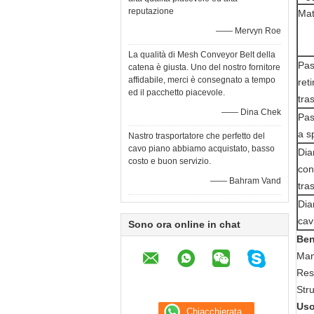
reputazione
Mat
—— Mervyn Roe
La qualità di Mesh Conveyor Belt della
Pas
catena è giusta. Uno del nostro fornitore
affidabile, merci è consegnato a tempo
reti
ed il pacchetto piacevole.
tra
—— Dina Chek
Pas
a s
Nastro trasportatore che perfetto del
cavo piano abbiamo acquistato, basso
Dia
costo e buon servizio.
coni
—— Bahram Vand
tra
Dia
cav
Sono ora online in chat
Ben
Man
Res
Stru
Uso