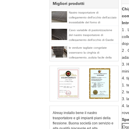
Migliori prodotti
Chi
Nastro trasportatore di
com
collegamento dell'occhio dell'acciaio
Int
inossidabile del forno di
essiccazione delle verdure 304
1 .
Cavo variabile di pastorizzazione
del nastro trasportatore di
coll
collegamento dell'occhio di Garde
dopp
dell'alimento che spazia superficie
le verdure tagliate congelate
piana
2 .
osservano la cinghia di
adat
collegamento, pulizia facile della
cinghia della rete metallica del
3. H
commestibile
min
4. t
1. t
2. 
3. l
4. l
rove
Alreay installo bene il nastro
trasportatore e gli impianti piani della
Spe
flessione. Buona società con servizio e
Ogg
alta qualità piacevole ed alta