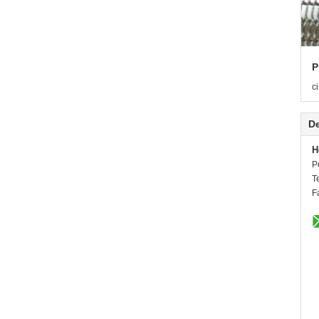
P
c
De
H
P
T
F