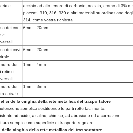
eriale
acciaio ad alto tenore di carbonio; acciaio, cromo di 3% 
placcati; 310, 316, 330 o altri materiali su ordinazione degli
314, come vostra richiesta
so dei coni
6mm - 20mm
nici
sversali
so dei cavi
6mm - 20mm
pirale
metro dei
1mm - 4mm
 retinici
sversali
metro dei
1mm - 3mm
i a spirale
efici della cinghia della rete metallica del trasportatore
utenzione semplice sostituendo le parti rotte facilmente.
istente ad acido, alcalino, chimico, ad abrasione ed a corrosione.
ttura semplice con superficie di trasporto regolare.
 della cinghia della rete metallica del trasportatore