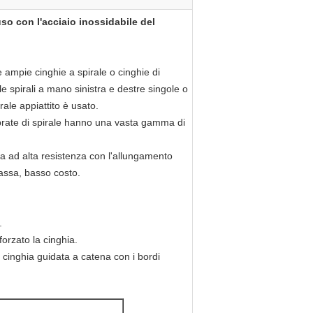
uso con l'acciaio inossidabile del
 ampie cinghie a spirale o cinghie di
le spirali a mano sinistra e destre singole o
rale appiattito è usato.
ilibrate di spirale hanno una vasta gamma di
orza ad alta resistenza con l'allungamento
assa, basso costo.
.
forzato la cinghia.
, cinghia guidata a catena con i bordi