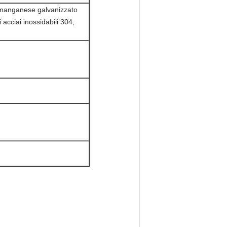
o manganese galvanizzato
 acciai inossidabili 304,