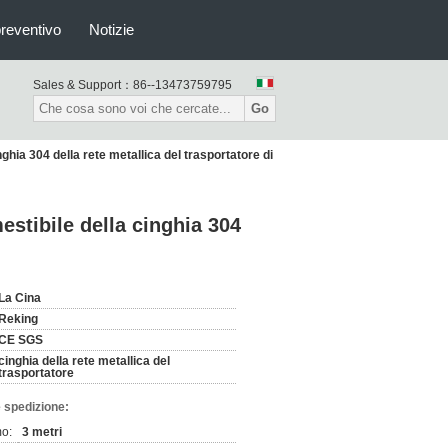
preventivo
Notizie
Sales & Support：
86--13473759795
Go
ghia 304 della rete metallica del trasportatore di
estibile della cinghia 304
La Cina
Reking
CE SGS
cinghia della rete metallica del
trasportatore
 spedizione:
mo:
3 metri