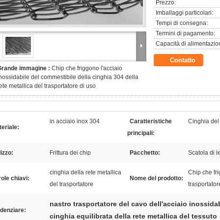
Prezzo:
Imballaggi particolari:
Tempi di consegna:
Termini di pagamento:
Capacità di alimentazio
Contatto
Grande immagine :
Chip che friggono l'acciaio
nossidabile del commestibile della cinghia 304 della
ete metallica del trasportatore di uso
in acciaio inox 304
Caratteristiche
Cinghia del
eriale:
principali:
lizzo:
Frittura dei chip
Pacchetto:
Scatola di 
cinghia della rete metallica
Chip che fri
ole chiavi:
Nome del prodotto:
del trasportatore
trasportator
nastro trasportatore del cavo dell'acciaio inossida
denziare:
cinghia equilibrata della rete metallica del tessuto