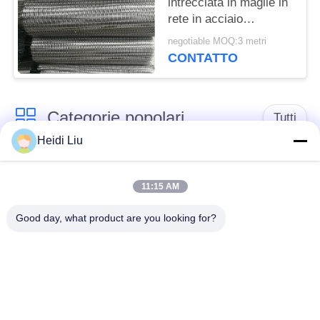
intrecciata in maglie in
rete in acciaio
inossidabile
negotiable MOQ:3 metri
CONTATTO
Categorie popolari
Tutti
Heidi Liu
cinghia della rete
Cinghia a spirale
metallica del
11:15 AM
della maglia
trasportatore
Good day, what product are you looking for?
Cinghia piana della
nastro trasportatore a
rete metallica
catena della maglia
Nastro trasportatore
Cinghia equilibrata
piano della flessione
composta