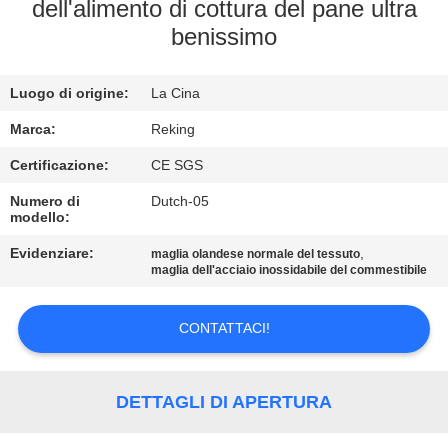
CONTROLLO
dell'alimento di cottura del pane ultra
benissimo
DI
QUALITÀ
Luogo di origine:
La Cina
CONTATTICI
Marca:
Reking
Certificazione:
CE SGS
NOTIZIE
Numero di
Dutch-05
modello:
Evidenziare:
,
RICHIEDA
maglia olandese normale del tessuto
maglia dell'acciaio inossidabile del commestibile
UNA
CITAZIONE
CONTATTACI!
MAPPA
DETTAGLI DI APERTURA
DEL