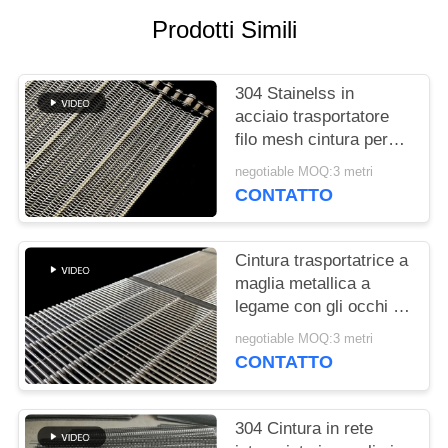
SITO
Prodotti Simili
PRIVACY
304 Stainelss in
POLICY
acciaio trasportatore
filo mesh cintura per
lavatrice vegetale
negotiable MOQ:3 metri
CONTATTO
Cintura trasportatrice a
maglia metallica a
legame con gli occhi di
qualità alimentare
negotiable MOQ:3 metri
CONTATTO
304 Cintura in rete