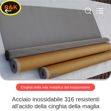
2026
Hebei
Reking
Wire
Mesh
Co.,Ltd.
All
Rights
CASA
Reserved.
PRODOTTI
CIRCA
NOI
GIRO
DELLA
Cinghia della rete metallica del trasportatore
FABBRICA
Acciaio inossidabile 316 resistenti
all'acido della cinghia della maglia