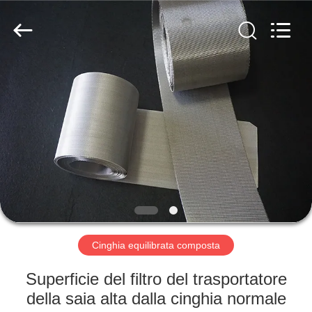
2026
Hebei
Reking
Wire
Mesh
Co.,Ltd.
All
Rights
CASA
Reserved.
PRODOTTI
CIRCA
NOI
GIRO
DELLA
Cinghia equilibrata composta
FABBRICA
Superficie del filtro del trasportatore
della saia alta dalla cinghia normale