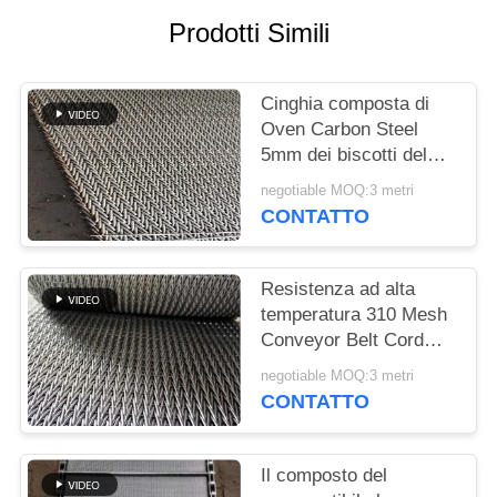
SITO
Prodotti Simili
PRIVACY
Cinghia composta di
POLICY
Oven Carbon Steel
5mm dei biscotti del
commestibile
negotiable MOQ:3 metri
CONTATTO
Resistenza ad alta
temperatura 310 Mesh
Conveyor Belt Cord
Weave per la fornace
negotiable MOQ:3 metri
di sinterizzazione
CONTATTO
Il composto del