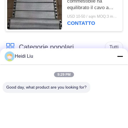
commestibile ha
equilibrato il cavo a
forma di V Mesh Belt
USD 10-50 / sqm MOQ:3 metri quadri
del trasportatore del
CONTATTO
tessuto
Categorie popolari
Tutti
Heidi Liu
cinghia della rete
Cinghia a spirale
metallica del
9:29 PM
della maglia
trasportatore
Good day, what product are you looking for?
Cinghia piana della
nastro trasportatore a
rete metallica
catena della maglia
Nastro trasportatore
Cinghia equilibrata
piano della flessione
composta