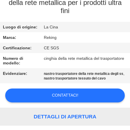
CONTROLLO
della rete metallica per i prodotti ultra
fini
DI
QUALITÀ
Luogo di origine:
La Cina
CONTATTICI
Marca:
Reking
Certificazione:
CE SGS
NOTIZIE
Numero di
cinghia della rete metallica del trasportatore
modello:
Evidenziare:
,
RICHIEDA
nastro trasportatore della rete metallica degli ss
nastro trasportatore tessuto del cavo
UNA
CITAZIONE
CONTATTACI!
MAPPA
DETTAGLI DI APERTURA
DEL