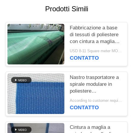
SITO
Prodotti Simili
PRIVACY
Fabbricazione a base
POLICY
di tessuti di poliestere
con cintura a maglia
tessuta
USD 8-11 Square meter MOQ:1 metro
CONTATTO
Nastro trasportatore a
spirale modulare in
poliestere
polioxometilene
According to customer requirements MOQ:1 metro
plastico congelato per
CONTATTO
alimenti, nastro
essiccatore a maglia a
torre a maglia piatta
Cintura a maglia a