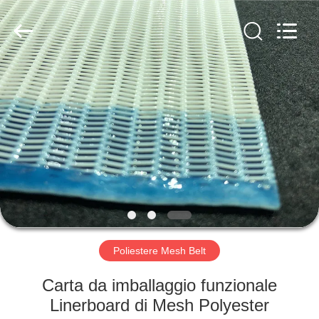
2026
Hebei
Reking
Wire
Mesh
Co.,Ltd.
All
Rights
CASA
Reserved.
PRODOTTI
CIRCA
NOI
GIRO
DELLA
Poliestere Mesh Belt
FABBRICA
Carta da imballaggio funzionale
Linerboard di Mesh Polyester