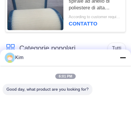
spirale ad anello di
poliestere di alta
qualità, cintura a
According to customer requirements MOQ:1 metro
maglia a filtro 100% di
CONTATTO
poliestere, cintura a
maglia a tessuto
semplice di poliestere
Categorie popolari
Tutti
Kim
cinghia della rete
Cinghia a spirale
metallica del
6:01 PM
della maglia
trasportatore
Good day, what product are you looking for?
Cinghia piana della
nastro trasportatore a
rete metallica
catena della maglia
Nastro trasportatore
Cinghia equilibrata
piano della flessione
composta