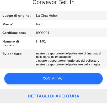
CONTROLLO
Conveyor Belt In
DI
Luogo di origine:
La Cina Hebei
QUALITÀ
Marca:
R&K
CONTATTICI
Certificazione:
ISO9001
Numero di
HH-01
modello:
NOTIZIE
Evidenziare:
nastro trasportatore del poliestere di linerboard
della carta da imballaggio
,
,
RICHIEDA
nastro trasportatore funzionale del poliestere
nastro trasportatore del poliestere della maglia
UNA
CITAZIONE
CONTATTACI!
MAPPA
DETTAGLI DI APERTURA
DEL