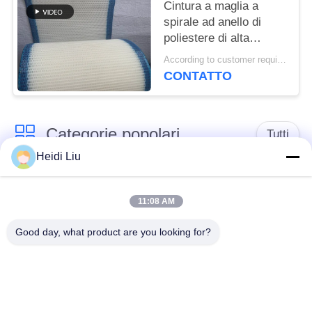
torre a maglia piatta
Cintura a maglia a
spirale ad anello di
poliestere di alta
qualità, cintura a
According to customer requirements MOQ:1 metro
maglia a filtro 100% di
CONTATTO
poliestere, cintura a
maglia a tessuto
semplice di poliestere
Categorie popolari
Tutti
Heidi Liu
cinghia della rete
Cinghia a spirale
metallica del
11:08 AM
della maglia
trasportatore
Good day, what product are you looking for?
Cinghia piana della
nastro trasportatore a
rete metallica
catena della maglia