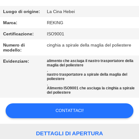
CONTROLLO
DI
Luogo di origine:
La Cina Hebei
QUALITÀ
Marca:
REKING
Certificazione:
ISO9001
CONTATTICI
Numero di
cinghia a spirale della maglia del poliestere
modello:
NOTIZIE
Evidenziare:
alimento che asciuga il nastro trasportatore della
maglia del poliestere
,
nastro trasportatore a spirale della maglia del
RICHIEDA
poliestere
,
Alimento ISO9001 che asciuga la cinghia a spirale
UNA
del poliestere
CITAZIONE
CONTATTACI!
MAPPA
DEL
DETTAGLI DI APERTURA