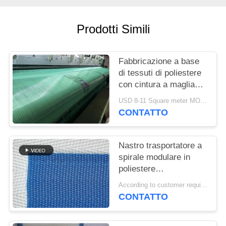
SITO
Prodotti Simili
PRIVACY
POLICY
Fabbricazione a base
di tessuti di poliestere
con cintura a maglia
tessuta
USD 8-11 Square meter MOQ:1 metro
CONTATTO
Nastro trasportatore a
spirale modulare in
poliestere
polioxometilene
According to customer requirements MOQ:1 metro
plastico congelato per
CONTATTO
alimenti, nastro
essiccatore a maglia a