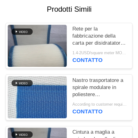
SITO
Prodotti Simili
PRIVACY
Rete per la
POLICY
fabbricazione della
carta per disidratatori,
Rete formata in
1.4-2USD/square meter MOQ:meetr 1square
poliestere, Nastro a
CONTATTO
rete per la
disidratazione della
polpa di lavaggio
Nastro trasportatore a
spirale modulare in
poliestere
polioxometilene
According to customer requirements MOQ:1 metro
plastico congelato per
CONTATTO
alimenti, nastro
essiccatore a maglia a
torre a maglia piatta
Cintura a maglia a