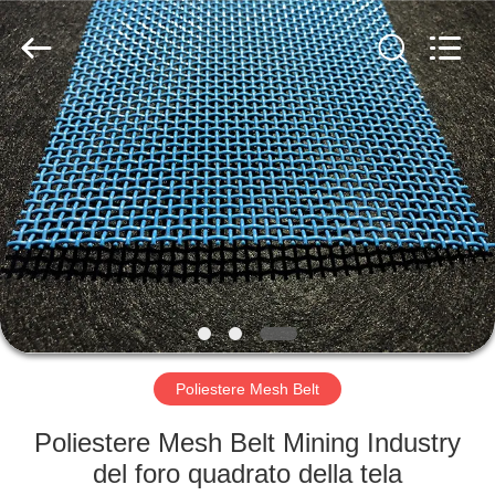
2026
Hebei
Reking
Wire
Mesh
Co.,Ltd.
All
Rights
CASA
Reserved.
PRODOTTI
CIRCA
NOI
GIRO
DELLA
Poliestere Mesh Belt
FABBRICA
Poliestere Mesh Belt Mining Industry
del foro quadrato della tela