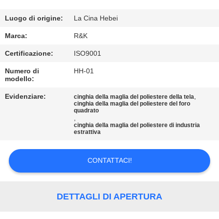
CONTROLLO
DI
Luogo di origine:
La Cina Hebei
QUALITÀ
Marca:
R&K
Certificazione:
ISO9001
CONTATTICI
Numero di
HH-01
modello:
NOTIZIE
Evidenziare:
,
cinghia della maglia del poliestere della tela
cinghia della maglia del poliestere del foro
quadrato
,
RICHIEDA
cinghia della maglia del poliestere di industria
estrattiva
UNA
CITAZIONE
CONTATTACI!
MAPPA
DETTAGLI DI APERTURA
DEL