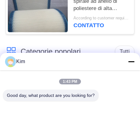
spirale ad anello di
poliestere di alta
qualità, cintura a
According to customer requirements MOQ:1 metro
maglia a filtro 100% di
CONTATTO
poliestere, cintura a
maglia a tessuto
semplice di poliestere
Categorie popolari
Tutti
Kim
cinghia della rete
Cinghia a spirale
metallica del
1:43 PM
della maglia
trasportatore
Good day, what product are you looking for?
Cinghia piana della
nastro trasportatore a
rete metallica
catena della maglia
Nastro trasportatore
Cinghia equilibrata
piano della flessione
composta