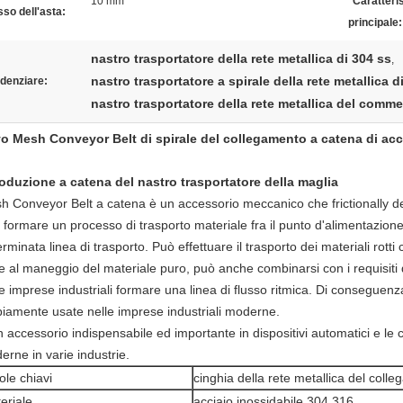
10 mm
Caratteri
so dell'asta:
principale:
nastro trasportatore della rete metallica di 304 ss
,
nastro trasportatore a spirale della rete metallica d
denziare:
nastro trasportatore della rete metallica del comme
o Mesh Conveyor Belt di spirale del collegamento a catena di acc
roduzione a catena del nastro trasportatore della maglia
h Conveyor Belt a catena è un accessorio meccanico che frictionally de
formare un processo di trasporto materiale fra il punto d'alimentazione i
rminata linea di trasporto. Può effettuare il trasporto dei materiali rotti 
re al maneggio del materiale puro, può anche combinarsi con i requisiti
e imprese industriali formare una linea di flusso ritmica. Di conseguenz
iamente usate nelle imprese industriali moderne.
n accessorio indispensabile ed importante in dispositivi automatici e l
erne in varie industrie.
ole chiavi
cinghia della rete metallica del coll
eriale
acciaio inossidabile 304 316