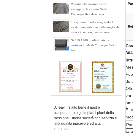
Pas
Verdure che lavano e che
asciugano la catena Mesh
Conveyor Belt di acciaio
inossidabile 304
Trasportando ed asciugando il
Evi
nastro trasportatore della maglia del
ciclo alimentare, costruzione
Ss310 1200 gradi di catena
Cav
centigrado Mesh Conveyor Belt di
iso
304
Int
Mes
Può 
dete
Olt
vari
amp
Alreay installo bene il nastro
È u
trasportatore e gli impianti piani della
mod
flessione. Buona società con servizio e
alta qualità piacevole ed alta
Par
reputazione
Mat