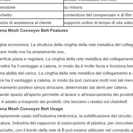
ensione
su misura
chetto
contenitore del compensato e di film 
vizio di assistenza al cliente
supporto online di tempo di vita vide
ena Mesh Conveyor Belt Features
ghia economica:
La struttura della cinghia della rete metallica del co
tare molto ma ha ampiamente uso,
rficie piana e regolare:
La cinghia della rete metallica del collegamen
noltre ha il vantaggio a catena, in modo da è molto liscia e funziona be
a abilità del carico
:
La cinghia della rete metallica del collegamento a 
tre ha il vantaggio a catena, in modo da può caricare molti non tali merc
onamento positivo senza strisciare, determinato dai denti per catena.
rande spazio all'aperto permette al lavare o all'essiccamento dei prodot
è adatto a trasporto dei prodotti, che lasciano i residui sul chainbelt
ena Mesh Conveyor Belt Usage
piamente usato nell'industria elettronica, la solidificazione del circuito,
atura. Industria del cappuccio di essiccazione di plastica; per cioccolat
sciutto, con il bordo della rete di B può essere utilizzato nel comando a