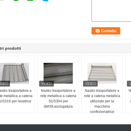
tri prodotti
astro trasportatore a
Nastro trasportatore a
Nastro trasportatore a
N
te metallica a catena
rete metallica a catena
rete a catena metallica
US316 per lavatrice
SUS304 per
utilizzato per la
l&#39;asciugatura
macchina
confezionatrice