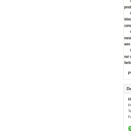
P
De
H
P
T
F