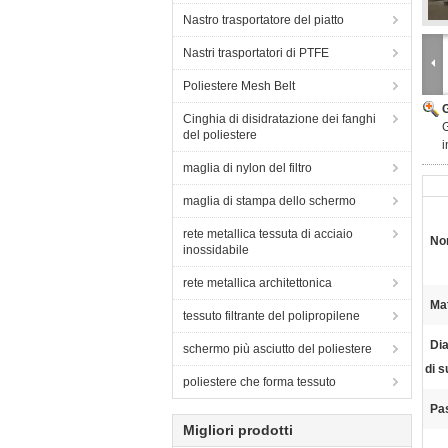
Nastro trasportatore del piatto
Nastri trasportatori di PTFE
Poliestere Mesh Belt
Cinghia di disidratazione dei fanghi
G
del poliestere
i
maglia di nylon del filtro
maglia di stampa dello schermo
rete metallica tessuta di acciaio
Nom
inossidabile
rete metallica architettonica
Mat
tessuto filtrante del polipropilene
Dia
schermo più asciutto del poliestere
di s
poliestere che forma tessuto
Pas
Migliori prodotti