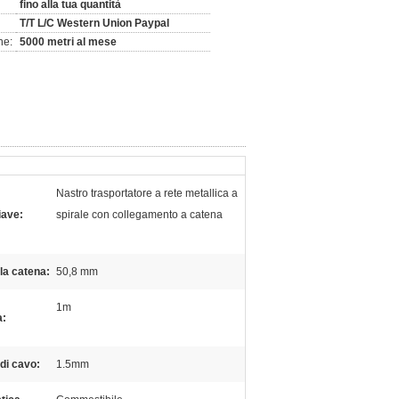
fino alla tua quantità
T/T L/C Western Union Paypal
ne:
5000 metri al mese
Nastro trasportatore a rete metallica a
iave:
spirale con collegamento a catena
la catena:
50,8 mm
1m
a:
di cavo:
1.5mm