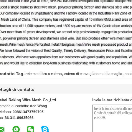
,
,
rodotto Tag:
rete metallica a catena
catena di convogliatore della maglia
nast
ttagli di contatto
ebei Reking Wire Mesh Co.,Ltd
Invia la tua richiesta
ersona di contatto:
Ada Wong
elefono:
008613473759795
ax:
86-311-89635066