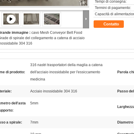
Tempi di consegna:
Termini di pagamento:
Capacità di alimentazio
Contatto
Grande immagine :
cavo Mesh Conveyor Belt Food
rade di spirale del collegamento a catena di acciaio
nossidabile 304 316
316 nastri trasportatori della maglia a catena
e di prodotto:
dell'acciaio inossidabile per l'essiccamento
Parola ch
medicina
eriale:
Acciaio inossidabile 304 316
Passo del
metro dell'asta
5mm
Larghezz
upporto:
so a spirale:
7mm
Diametro 