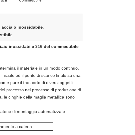
stica
Commestibile
i acciaio inossidabile
,
stibile
iaio inossidabile 316 del commestibile
termina il materiale in un modo continuo.
niziale ed il punto di scarico finale su una
come pure il trasporto di diversi oggetti.
 del processo nel processo di produzione di
a, le cinghie della maglia metallica sono
e catene di montaggio automatizzate
egamento a catena