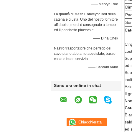
—— Mervyn Roe
Dim
La qualità di Mesh Conveyor Belt della
Pac
catena è giusta. Uno del nostro fornitore
Ser
affidabile, merci è consegnato a tempo
Cat
ed il pacchetto piacevole.
—— Dina Chek
Cin
Nastro trasportatore che perfetto del
cos
cavo piano abbiamo acquistato, basso
Supe
costo e buon servizio.
ed i
—— Bahram Vand
Buon
inol
Sono ora online in chat
Azi
Il g
Non 
Cat
È am
sald
ed a