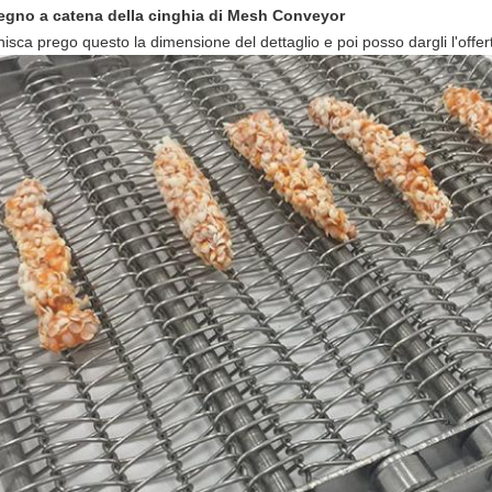
egno a catena della cinghia di Mesh Conveyor
isca prego questo la dimensione del dettaglio e poi posso dargli l'offer