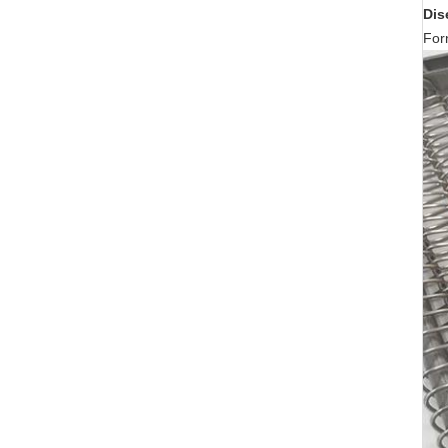
Dis
Forn