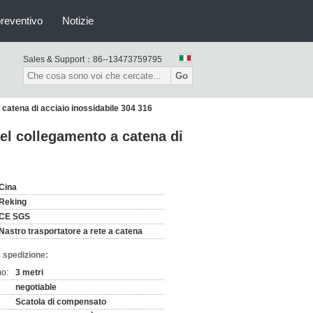
preventivo
Notizie
Sales & Support：
86--13473759795
Go
catena di acciaio inossidabile 304 316
el collegamento a catena di
Cina
Reking
CE SGS
Nastro trasportatore a rete a catena
 spedizione:
mo:
3 metri
negotiable
Scatola di compensato