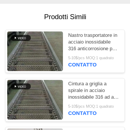
SITO
Prodotti Simili
PRIVACY
POLICY
Nastro trasportatore in
acciaio inossidabile
316 anticorrosione per
lo scongelamento di
5-10$/pcs MOQ:1 quadrato
prodotti ittici e la
CONTATTO
produzione di snack
Cintura a griglia a
spirale in acciaio
inossidabile 316 ad alta
resistenza per la
5-10$/pcs MOQ:1 quadrato
consegna di macchine
CONTATTO
per imballaggio