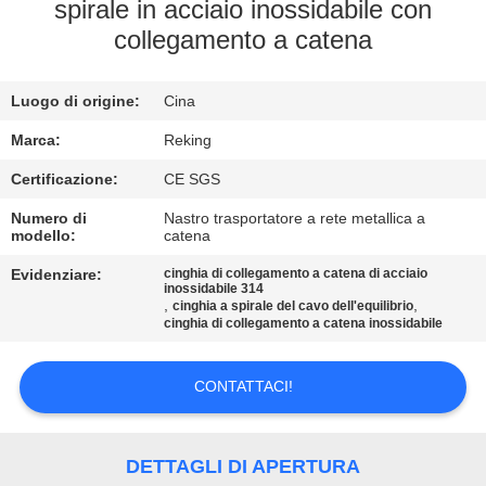
CONTROLLO
spirale in acciaio inossidabile con
collegamento a catena
DI
QUALITÀ
Luogo di origine:
Cina
CONTATTICI
Marca:
Reking
Certificazione:
CE SGS
NOTIZIE
Numero di
Nastro trasportatore a rete metallica a
modello:
catena
Evidenziare:
cinghia di collegamento a catena di acciaio
RICHIEDA
inossidabile 314
,
,
cinghia a spirale del cavo dell'equilibrio
UNA
cinghia di collegamento a catena inossidabile
CITAZIONE
CONTATTACI!
MAPPA
DEL
DETTAGLI DI APERTURA