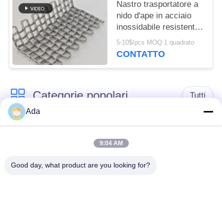
Nastro trasportatore a
nido d'ape in acciaio
inossidabile resistente
all'usura per il trasporto
5-10$/pcs MOQ:1 quadrato
nell'industria chimica
CONTATTO
Categorie popolari
Tutti
Ada
cinghia della rete
Cinghia a spirale
metallica del
9:04 AM
della maglia
trasportatore
Good day, what product are you looking for?
Cinghia piana della
nastro trasportatore a
rete metallica
catena della maglia