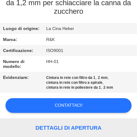
CONTROLLO
da 1,2 mm per schiacciare la canna da
zucchero
DI
QUALITÀ
Luogo di origine:
La Cina Hebei
CONTATTICI
Marca:
R&K
Certificazione:
ISO9001
NOTIZIE
Numero di
HH-01
modello:
Evidenziare:
,
,
RICHIEDA
Cintura in rete con filtro da 1
2 mm
,
cintura in rete con filtro a spirale
,
cintura in rete in poliestere da 1
2 mm
UNA
CITAZIONE
CONTATTACI!
MAPPA
DETTAGLI DI APERTURA
DEL