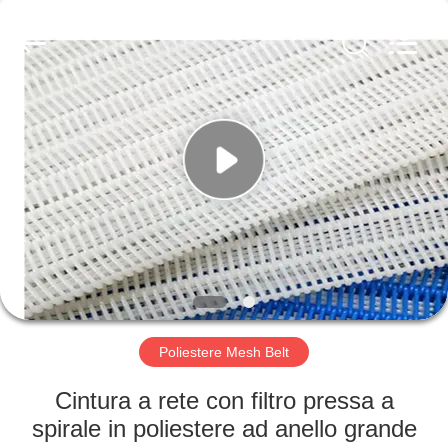
2026
Hebei
Reking
Wire
Mesh
Co.,Ltd.
All
Rights
CASA
Reserved.
PRODOTTI
CIRCA
NOI
GIRO
DELLA
Poliestere Mesh Belt
FABBRICA
Cintura a rete con filtro pressa a
spirale in poliestere ad anello grande