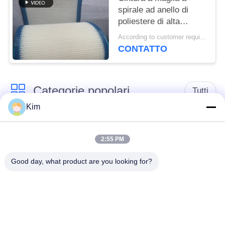
spirale ad anello di
poliestere di alta
qualità, cintura a
According to customer requirements MOQ:1 metro
maglia a filtro 100% di
CONTATTO
poliestere, cintura a
maglia a tessuto
semplice di poliestere
Categorie popolari
Tutti
Kim
cinghia della rete
Cinghia a spirale
metallica del
2:55 PM
della maglia
trasportatore
Good day, what product are you looking for?
Cinghia piana della
nastro trasportatore a
rete metallica
catena della maglia
Nastro trasportatore
Cinghia equilibrata