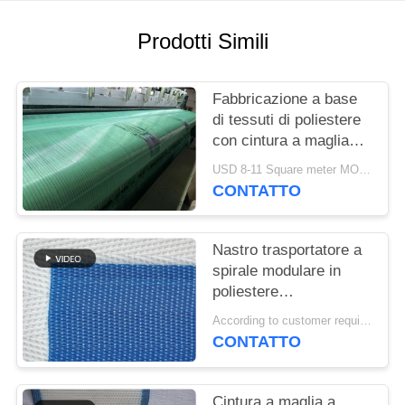
SITO
Prodotti Simili
PRIVACY
POLICY
Fabbricazione a base
di tessuti di poliestere
con cintura a maglia
tessuta
USD 8-11 Square meter MOQ:1 metro
CONTATTO
Nastro trasportatore a
spirale modulare in
poliestere
polioxometilene
According to customer requirements MOQ:1 metro
plastico congelato per
CONTATTO
alimenti, nastro
essiccatore a maglia a
torre a maglia piatta
Cintura a maglia a