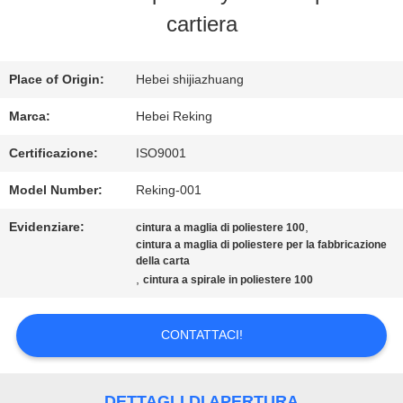
FABBRICA
cartiera
CONTROLLO
Place of Origin:
Hebei shijiazhuang
DI
Marca:
Hebei Reking
QUALITÀ
Certificazione:
ISO9001
Model Number:
Reking-001
CONTATTICI
Evidenziare:
,
cintura a maglia di poliestere 100
cintura a maglia di poliestere per la fabbricazione
della carta
NOTIZIE
,
cintura a spirale in poliestere 100
CONTATTACI!
RICHIEDA
UNA
DETTAGLI DI APERTURA