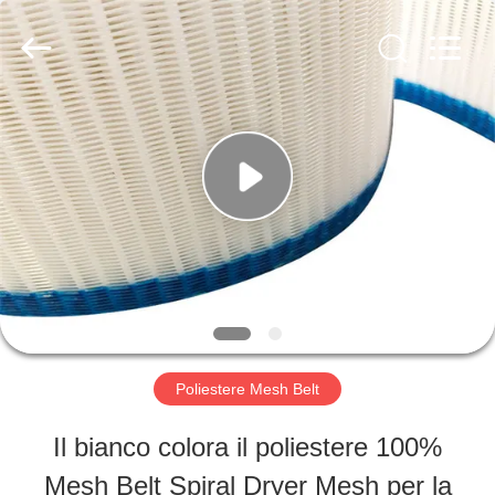
-
2026
Hebei
Reking
Wire
Mesh
CASA
Co.,Ltd.
All
Rights
Reserved.
PRODOTTI
CIRCA
NOI
Poliestere Mesh Belt
GIRO
Il bianco colora il poliestere 100%
DELLA
Mesh Belt Spiral Dryer Mesh per la