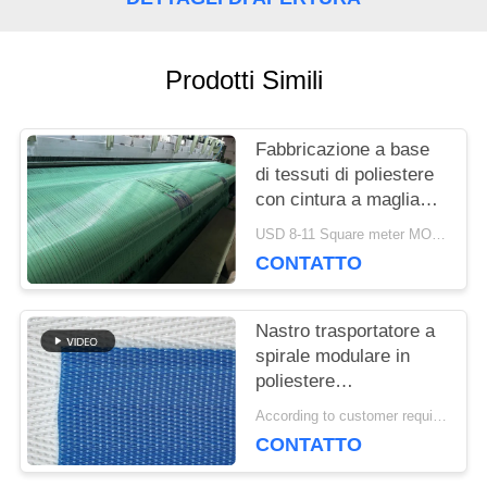
CITAZIONE
Prodotti Simili
MAPPA
DEL
Fabbricazione a base
di tessuti di poliestere
SITO
con cintura a maglia
tessuta
USD 8-11 Square meter MOQ:1 metro
CONTATTO
PRIVACY
POLICY
Nastro trasportatore a
spirale modulare in
poliestere
polioxometilene
According to customer requirements MOQ:1 metro
plastico congelato per
CONTATTO
alimenti, nastro
essiccatore a maglia a