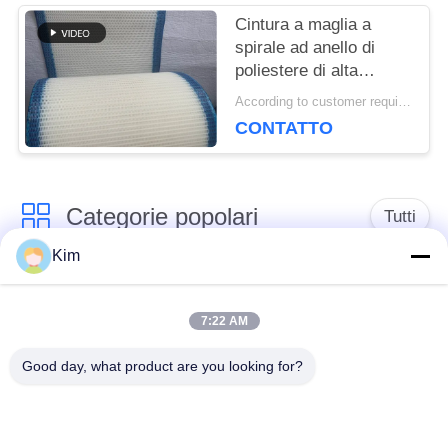
torre a maglia piatta
Cintura a maglia a
spirale ad anello di
poliestere di alta
qualità, cintura a
According to customer requirements MOQ:1 metro
maglia a filtro 100% di
CONTATTO
poliestere, cintura a
maglia a tessuto
semplice di poliestere
Categorie popolari
Tutti
Kim
cinghia della rete
Cinghia a spirale
metallica del
7:22 AM
della maglia
trasportatore
Good day, what product are you looking for?
Cinghia piana della
nastro trasportatore a
rete metallica
catena della maglia